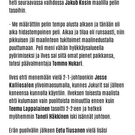
heti seuraavassa vaihdossa
Jakub Kosin
maalilla pelin
tasoihin.
- Me määrättiin pelin tempo alusta alkaen ja tänään oli
aika hidastempoinen peli. Aikaa ja tilaa oli runsaasti, niin
pikkuisen jäi maalinteon tukitoimet maalinedustalla
puuttumaan. Peli meni vähän hyökkäysalueella
pyörimiseksi ja Ilves sai siitä omat pienet paikkansa,
totesi päävalmentaja
Tommo Nukari
.
Ilves ehti menemään vielä 2-1-johtoonkin
Jesse
Kalliosalon
ylivoimaosumalla, kunnes Jukurit sai jälleen
koneensa kunnolla käyntiin. Ilveksen toisesta maalista
ehti kulumaan vain puolitoista minuuttia ennen kuin
Teemu Lappalainen
tasoitti 2-2:een ja hetkeä
myöhemmin
Taneli Häkkinen
iski isännät johtoon.
Erän puolivälin jälkeen
Eetu Tiusanen
vielä lisäsi