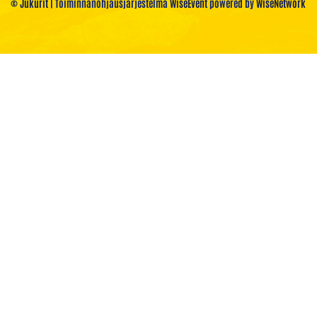
© Jukurit
| Toiminnanohjausjärjestelmä
WiseEvent
powered by
WiseNetwork