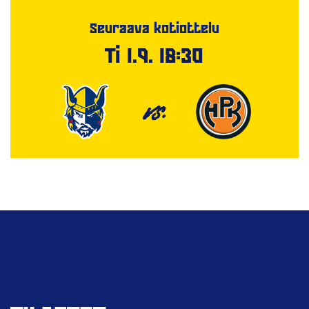
Seuraava kotiottelu
Ti 1.9. 18:30
VS.