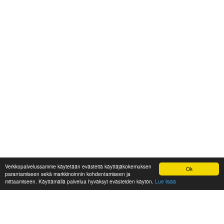
Verkkopalvelussamme käytetään evästeitä käyttäjäkokemuksen
Ok
parantamiseen sekä markkinoinnin kohdentamiseen ja
mittaamiseen. Käyttämällä palvelua hyväksyt evästeiden käytön.
Lue lisää