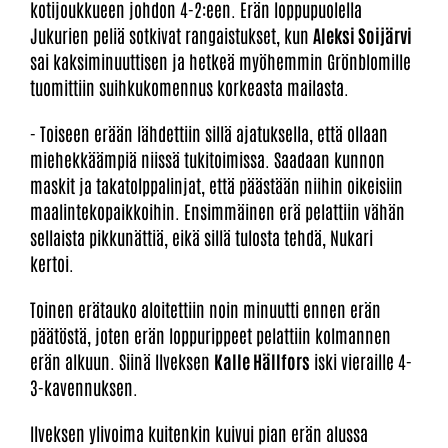
kotijoukkueen johdon 4-2:een. Erän loppupuolella
Jukurien peliä sotkivat rangaistukset, kun
Aleksi Soijärvi
sai kaksiminuuttisen ja hetkeä myöhemmin Grönblomille
tuomittiin suihkukomennus korkeasta mailasta.
- Toiseen erään lähdettiin sillä ajatuksella, että ollaan
miehekkäämpiä niissä tukitoimissa. Saadaan kunnon
maskit ja takatolppalinjat, että päästään niihin oikeisiin
maalintekopaikkoihin. Ensimmäinen erä pelattiin vähän
sellaista pikkunättiä, eikä sillä tulosta tehdä, Nukari
kertoi.
Toinen erätauko aloitettiin noin minuutti ennen erän
päätöstä, joten erän loppurippeet pelattiin kolmannen
erän alkuun. Siinä Ilveksen
Kalle Hällfors
iski vieraille 4-
3-kavennuksen.
Ilveksen ylivoima kuitenkin kuivui pian erän alussa