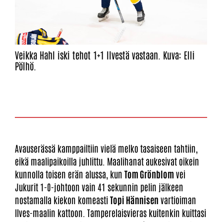
Veikka Hahl iski tehot 1+1 Ilvestä vastaan. Kuva: Elli
Pölhö.
Avauserässä kamppailtiin vielä melko tasaiseen tahtiin,
eikä maalipaikoilla juhlittu. Maalihanat aukesivat oikein
kunnolla toisen erän alussa, kun
Tom Grönblom
vei
Jukurit 1-0-johtoon vain 41 sekunnin pelin jälkeen
nostamalla kiekon komeasti
Topi Hännisen
vartioiman
Ilves-maalin kattoon. Tamperelaisvieras kuitenkin kuittasi