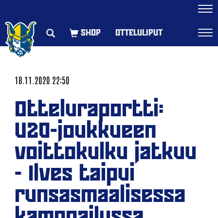
Navi
OTTELULIPUT
Navi
18.11.2020 22:50
Otteluraportti:
U20-joukkueen
voittokulku jatkuu
- Ilves taipui
runsasmaalisessa
kamppailussa