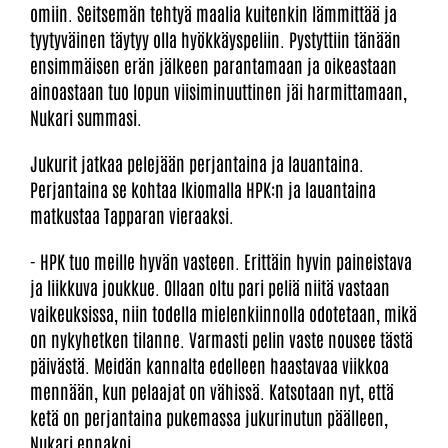
omiin. Seitsemän tehtyä maalia kuitenkin lämmittää ja
tyytyväinen täytyy olla hyökkäyspeliin. Pystyttiin tänään
ensimmäisen erän jälkeen parantamaan ja oikeastaan
ainoastaan tuo lopun viisiminuuttinen jäi harmittamaan,
Nukari summasi.
Jukurit jatkaa pelejään perjantaina ja lauantaina.
Perjantaina se kohtaa Ikiomalla HPK:n ja lauantaina
matkustaa Tapparan vieraaksi.
- HPK tuo meille hyvän vasteen. Erittäin hyvin paineistava
ja liikkuva joukkue. Ollaan oltu pari peliä niitä vastaan
vaikeuksissa, niin todella mielenkiinnolla odotetaan, mikä
on nykyhetken tilanne. Varmasti pelin vaste nousee tästä
päivästä. Meidän kannalta edelleen haastavaa viikkoa
mennään, kun pelaajat on vähissä. Katsotaan nyt, että
ketä on perjantaina pukemassa jukurinutun päälleen,
Nukari ennakoi.