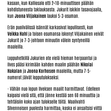
kasaan, kun Kalliosalo otti 2+10-minuuttisen päähän
kohdistuneesta taklauksesta. Jukurit iskikin tasavajaalla,
kun
Joona Viljakainen
laukoi 5-3-osuman.
Erän puolivälissä isännät karkasivat lopullisesti, kun
Veikka Hahl
ja toisen osumansa iskenyt Viljakainen veivät
Jukurit jo 7-3-johtoon minuutin välein syntyneillä
maaleilla.
Loppuhetkillä Jukurien ote vielä hieman herpaantui ja
Ilves pääsi kirimään kahden maalin päähän
Nikolai
Hakalan
ja
Joona Korhosen
maaleilla, mutta 7-5-
numerot jäivät lopputulokseksi.
- Vähän nuo lopun Ilveksen maalit harmittavat. Edelleen
kaipaisi vielä sitä, että jänne kestää sen 60 minuuttia ja
tehtäisiin koko ajan tulokselle töitä. Maalivahti
Silvennoisen puolesta harmittaa, koska ei ansaitsisi viittä