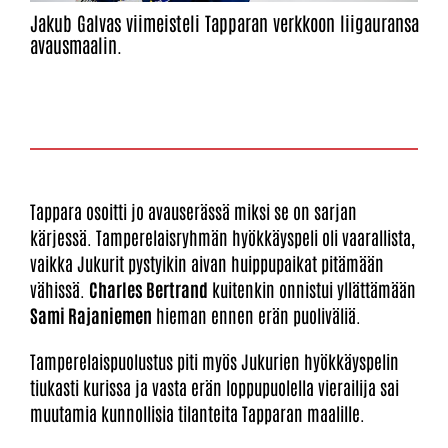
Jakub Galvas viimeisteli Tapparan verkkoon liigauransa
avausmaalin.
Tappara osoitti jo avauserässä miksi se on sarjan
kärjessä. Tamperelaisryhmän hyökkäyspeli oli vaarallista,
vaikka Jukurit pystyikin aivan huippupaikat pitämään
vähissä.
Charles Bertrand
kuitenkin onnistui yllättämään
Sami Rajaniemen
hieman ennen erän puoliväliä.
Tamperelaispuolustus piti myös Jukurien hyökkäyspelin
tiukasti kurissa ja vasta erän loppupuolella vierailija sai
muutamia kunnollisia tilanteita Tapparan maalille.