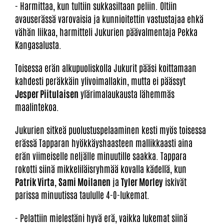
- Harmittaa, kun tultiin sukkasiltaan peliin. Oltiin
avauserässä varovaisia ja kunnioitettin vastustajaa ehkä
vähän liikaa, harmitteli Jukurien päävalmentaja Pekka
Kangasalusta.
Toisessa erän alkupuoliskolla Jukurit pääsi koittamaan
kahdesti peräkkäin ylivoimallakin, mutta ei päässyt
Jesper Piitulaisen
ylärimalaukausta lähemmäs
maalintekoa.
Jukurien sitkeä puolustuspelaaminen kesti myös toisessa
erässä Tapparan hyökkäyshaasteen mallikkaasti aina
erän viimeiselle neljälle minuutille saakka. Tappara
rokotti siinä mikkeliläisryhmää kovalla kädellä, kun
Patrik Virta
,
Sami Moilanen
ja
Tyler Morley
iskivät
parissa minuutissa taululle 4-0-lukemat.
- Pelattiin mielestäni hyvä erä, vaikka lukemat siinä