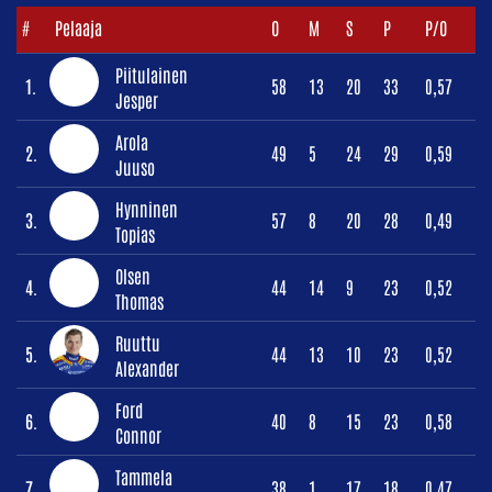
#
Pelaaja
O
M
S
P
P/O
Piitulainen
1.
58
13
20
33
0,57
Jesper
Arola
2.
49
5
24
29
0,59
Juuso
Hynninen
3.
57
8
20
28
0,49
Topias
Olsen
4.
44
14
9
23
0,52
Thomas
Ruuttu
5.
44
13
10
23
0,52
Alexander
Ford
6.
40
8
15
23
0,58
Connor
Tammela
7.
38
1
17
18
0,47