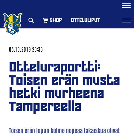
Navi
OTTELULIPUT
Navi
05.10.2019 20:36
Otteluraportti:
Toisen erän musta
hetki murheena
Tampereella
Toisen erän lopun kolme nopeaa takaiskua olivat