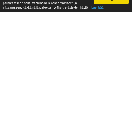
parantamiseen sekä markkinoinnin kohdentamiseen ja
mittaamiseen. Käyttämällä palvelua hyväksyt evästeiden käytön.
Lue lisää