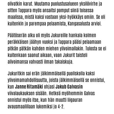
olivatkin karut. Muutama puolustusalueen yksilövirhe ja
sitten Tappara myös ansaitsi pomput siinä toisessa
maalissa, mistä kaksi vastaan yksi-hyökkäys omiin. Se oli
kuitenkin jo parempaa pelaamista, Kangasalusta arvioi.
Päätöserän alku oli myös Jukureille hankala kolmen
peräkkäisen jäähyn vuoksi ja Tappara pääsi pelaamaan
pitkän pätkän kahden miehen ylivoimallakin. Tulosta se ei
kuitenkaan saanut aikaan, vaan Jukurit taisteli
alivoimansa vahvasti ilman takaiskuja.
Jukuritkin sai erän jälkimmäisellä puoliskolla kaksi
ylivoimamahdollisuutta, joista jälkimmäisellä se onnistui,
kun
Janne Ritamäki
ohjasi
Jakub Galvasin
viivalaukauksen sisään. Hetkeä myöhemmin Galvas
onnistui myös itse, kun hän muutti liigauran
avausmaalillaan lukemiksi jo 4-2.