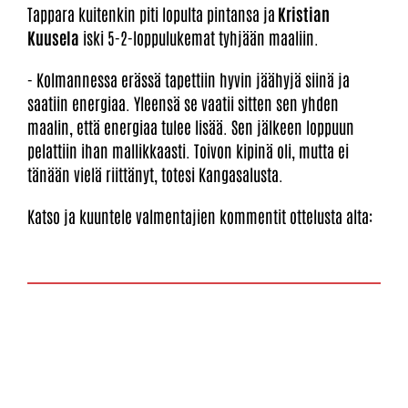
Tappara kuitenkin piti lopulta pintansa ja
Kristian
Kuusela
iski 5-2-loppulukemat tyhjään maaliin.
- Kolmannessa erässä tapettiin hyvin jäähyjä siinä ja
saatiin energiaa. Yleensä se vaatii sitten sen yhden
maalin, että energiaa tulee lisää. Sen jälkeen loppuun
pelattiin ihan mallikkaasti. Toivon kipinä oli, mutta ei
tänään vielä riittänyt, totesi Kangasalusta.
Katso ja kuuntele valmentajien kommentit ottelusta alta: