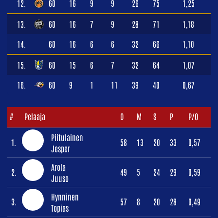
12.
60
16
9
9
26
75
1,25
13.
60
16
7
9
28
71
1,18
14.
60
16
6
6
32
66
1,10
15.
60
15
6
7
32
64
1,07
16.
60
9
1
11
39
40
0,67
#
Pelaaja
O
M
S
P
P/O
Piitulainen
1.
58
13
20
33
0,57
Jesper
Arola
2.
49
5
24
29
0,59
Juuso
Hynninen
3.
57
8
20
28
0,49
Topias