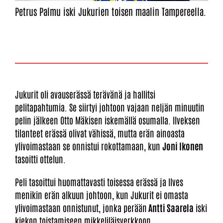
Petrus Palmu iski Jukurien toisen maalin Tampereella.
Jukurit oli avauserässä terävänä ja hallitsi
pelitapahtumia. Se siirtyi johtoon vajaan neljän minuutin
pelin jälkeen Otto Mäkisen iskemällä osumalla. Ilveksen
tilanteet erässä olivat vähissä, mutta erän ainoasta
ylivoimastaan se onnistui rokottamaan, kun
Joni Ikonen
tasoitti ottelun.
Peli tasoittui huomattavasti toisessa erässä ja Ilves
menikin erän alkuun johtoon, kun Jukurit ei omasta
ylivoimastaan onnistunut, jonka perään
Antti Saarela
iski
kiekon toistamiseen mikkeliläisverkkoon.