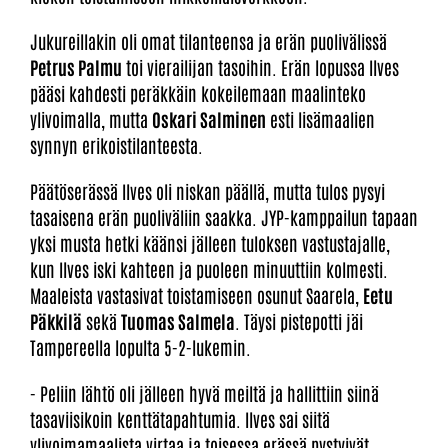
Jukureillakin oli omat tilanteensa ja erän puolivälissä
Petrus Palmu
toi vierailijan tasoihin. Erän lopussa Ilves
pääsi kahdesti peräkkäin kokeilemaan maalinteko
ylivoimalla, mutta
Oskari Salminen
esti lisämaalien
synnyn erikoistilanteesta.
Päätöserässä Ilves oli niskan päällä, mutta tulos pysyi
tasaisena erän puoliväliin saakka. JYP-kamppailun tapaan
yksi musta hetki käänsi jälleen tuloksen vastustajalle,
kun Ilves iski kahteen ja puoleen minuuttiin kolmesti.
Maaleista vastasivat toistamiseen osunut Saarela,
Eetu
Päkkilä
sekä
Tuomas Salmela
. Täysi pistepotti jäi
Tampereella lopulta 5-2-lukemin.
- Peliin lähtö oli jälleen hyvä meiltä ja hallittiin siinä
tasaviisikoin kenttätapahtumia. Ilves sai siitä
ylivoimamaalista virtaa ja toisessa erässä pystyivät