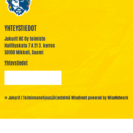
YHTEYSTIEDOT
Jukurit HC Oy toimisto
Hallituskatu 7 A 21 3. kerros
50100 Mikkeli, Suomi
Yhteystiedot
© Jukurit
| Toiminnanohjausjärjestelmä
WiseEvent
powered by
WiseNetwork