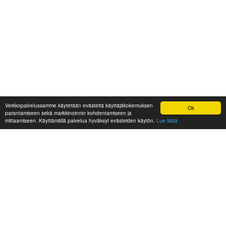
Verkkopalvelussamme käytetään evästeitä käyttäjäkokemuksen
Ok
parantamiseen sekä markkinoinnin kohdentamiseen ja
mittaamiseen. Käyttämällä palvelua hyväksyt evästeiden käytön.
Lue lisää