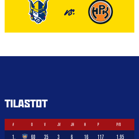
VS.
TILASTOT
#
O
V
JV
JH
H
P
P/O
1.
60
35
3
6
16
117
1,95