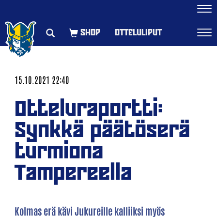
Navi
OTTELULIPUT
Navi
15.10.2021 22:40
Otteluraportti:
Synkkä päätöserä
turmiona
Tampereella
Kolmas erä kävi Jukureille kalliiksi myös