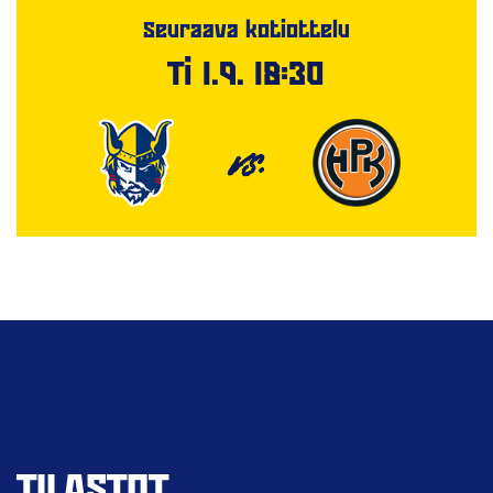
Seuraava kotiottelu
Ti 1.9. 18:30
VS.
TILASTOT