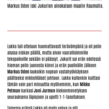
Markus Oden iski Jukurien ainokaisen maalin Raumalla.
Lukko tuli otteluun huomattavasti terävämpänä ja oli pelin
alussa niskan päällä, mutta aivan vaarallisimmille
tekopaikoille sekään ei päässyt. Jukurit sai erän edetessä
hieman pelin juonesta kiinni ja erän puolivälin jälkeen
Markus Oden
laukoikin nopean vastahyökkäyksen
päätteeksi mikkeliläiset johtoon. Lukko kuitenkin kuittasi
tämän vain pari minuuttia myöhemmin, kun
Mikko
Petman
karkasi
Joni Jurmon
kiekonmenetyksen
seurauksena läpiajoon ja upotti 1-1-tasoituksen.
Toisessa erässä Lukko oli myös vahva ja piti