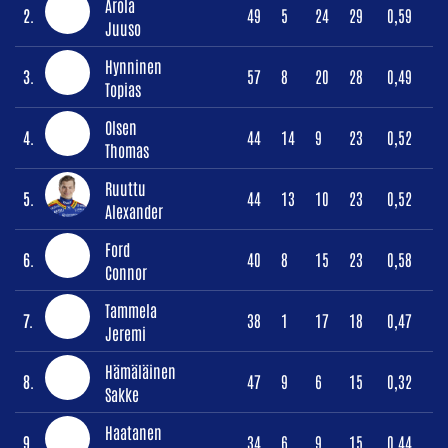
Arola
2.
49
5
24
29
0,59
Juuso
Hynninen
3.
57
8
20
28
0,49
Topias
Olsen
4.
44
14
9
23
0,52
Thomas
Ruuttu
5.
44
13
10
23
0,52
Alexander
Ford
6.
40
8
15
23
0,58
Connor
Tammela
7.
38
1
17
18
0,47
Jeremi
Hämäläinen
8.
47
9
6
15
0,32
Sakke
Haatanen
9.
34
6
9
15
0,44