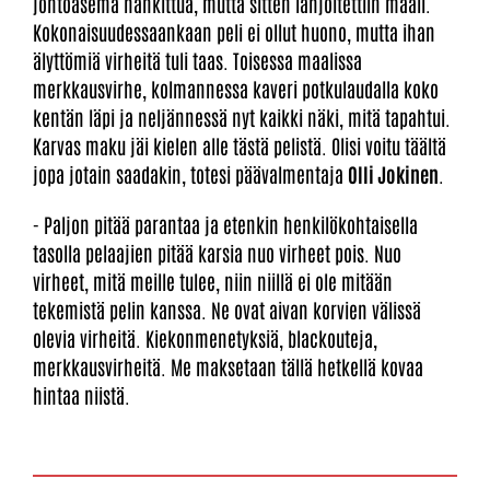
johtoasema hankittua, mutta sitten lahjoitettiin maali.
Kokonaisuudessaankaan peli ei ollut huono, mutta ihan
älyttömiä virheitä tuli taas. Toisessa maalissa
merkkausvirhe, kolmannessa kaveri potkulaudalla koko
kentän läpi ja neljännessä nyt kaikki näki, mitä tapahtui.
Karvas maku jäi kielen alle tästä pelistä. Olisi voitu täältä
jopa jotain saadakin, totesi päävalmentaja
Olli Jokinen
.
- Paljon pitää parantaa ja etenkin henkilökohtaisella
tasolla pelaajien pitää karsia nuo virheet pois. Nuo
virheet, mitä meille tulee, niin niillä ei ole mitään
tekemistä pelin kanssa. Ne ovat aivan korvien välissä
olevia virheitä. Kiekonmenetyksiä, blackouteja,
merkkausvirheitä. Me maksetaan tällä hetkellä kovaa
hintaa niistä.