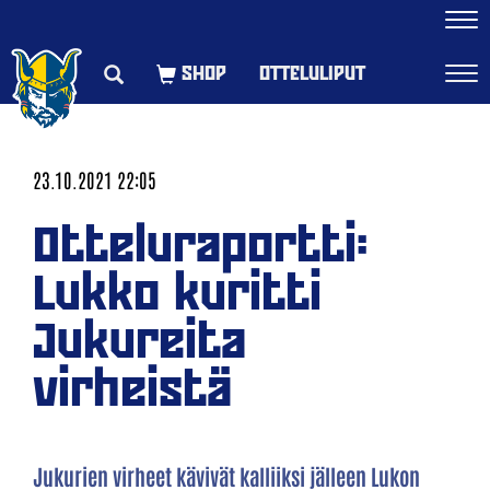
Navi
OTTELULIPUT
Navi
23.10.2021 22:05
Otteluraportti:
Lukko kuritti
Jukureita
virheistä
Jukurien virheet kävivät kalliiksi jälleen Lukon