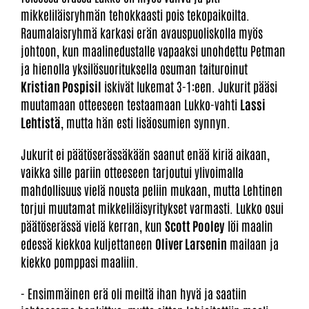
mikkeliläisryhmän tehokkaasti pois tekopaikoilta.
Raumalaisryhmä karkasi erän avauspuoliskolla myös
johtoon, kun maalinedustalle vapaaksi unohdettu Petman
ja hienolla yksilösuorituksella osuman taituroinut
Kristian Pospisil
iskivät lukemat 3-1:een. Jukurit pääsi
muutamaan otteeseen testaamaan Lukko-vahti
Lassi
Lehtistä
, mutta hän esti lisäosumien synnyn.
Jukurit ei päätöserässäkään saanut enää kiriä aikaan,
vaikka sille pariin otteeseen tarjoutui ylivoimalla
mahdollisuus vielä nousta peliin mukaan, mutta Lehtinen
torjui muutamat mikkeliläisyritykset varmasti. Lukko osui
päätöserässä vielä kerran, kun
Scott Pooley
löi maalin
edessä kiekkoa kuljettaneen
Oliver Larsenin
mailaan ja
kiekko pomppasi maaliin.
- Ensimmäinen erä oli meiltä ihan hyvä ja saatiin