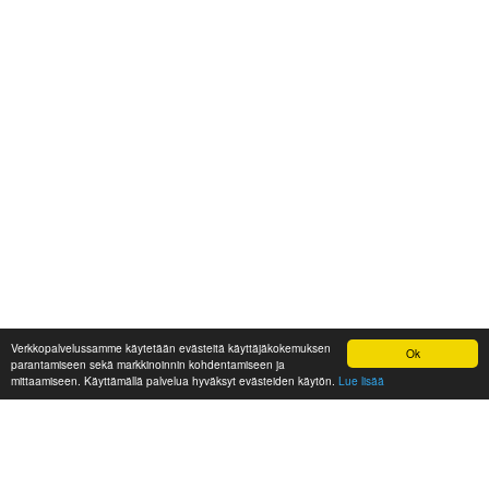
Verkkopalvelussamme käytetään evästeitä käyttäjäkokemuksen
Ok
parantamiseen sekä markkinoinnin kohdentamiseen ja
mittaamiseen. Käyttämällä palvelua hyväksyt evästeiden käytön.
Lue lisää