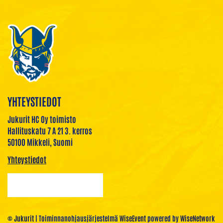
YHTEYSTIEDOT
Jukurit HC Oy toimisto
Hallituskatu 7 A 21 3. kerros
50100 Mikkeli, Suomi
Yhteystiedot
© Jukurit
| Toiminnanohjausjärjestelmä
WiseEvent
powered by
WiseNetwork