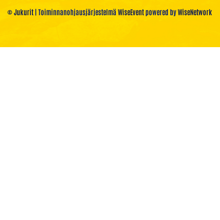
© Jukurit
| Toiminnanohjausjärjestelmä
WiseEvent
powered by
WiseNetwork