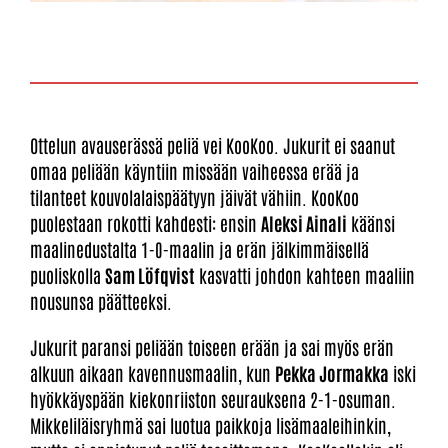
Ottelun avauserässä peliä vei KooKoo. Jukurit ei saanut
omaa peliään käyntiin missään vaiheessa erää ja
tilanteet kouvolalaispäätyyn jäivät vähiin. KooKoo
puolestaan rokotti kahdesti: ensin
Aleksi Ainali
käänsi
maalinedustalta 1-0-maalin ja erän jälkimmäisellä
puoliskolla
Sam Löfqvist
kasvatti johdon kahteen maaliin
nousunsa päätteeksi.
Jukurit paransi peliään toiseen erään ja sai myös erän
alkuun aikaan kavennusmaalin, kun
Pekka Jormakka
iski
hyökkäyspään kiekonriiston seurauksena 2-1-osuman.
Mikkeliläisryhmä sai luotua paikkoja lisämaaleihinkin,