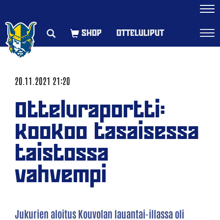
Navi
OTTELULIPUT
Navi
20.11.2021 21:20
Otteluraportti:
KooKoo tasaisessa
taistossa
vahvempi
Jukurien aloitus Kouvolan lauantai-illassa oli