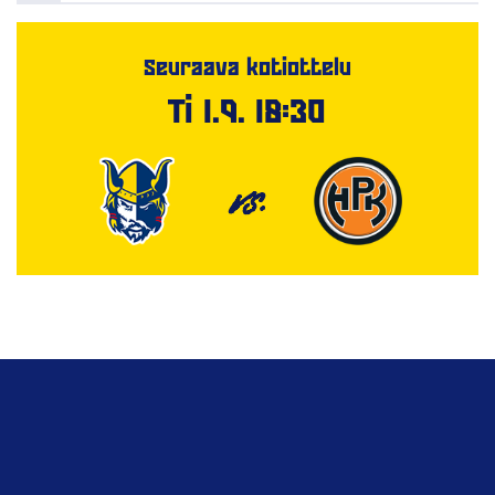
Seuraava kotiottelu
Ti 1.9. 18:30
VS.