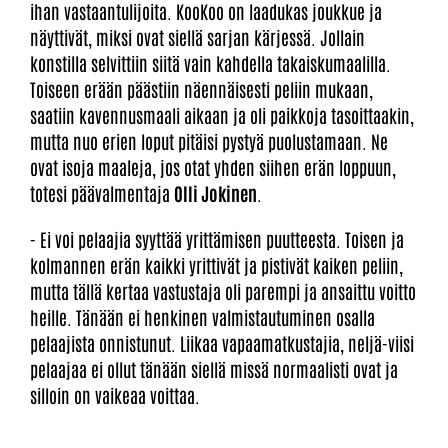
ihan vastaantulijoita. KooKoo on laadukas joukkue ja
näyttivät, miksi ovat siellä sarjan kärjessä. Jollain
konstilla selvittiin siitä vain kahdella takaiskumaalilla.
Toiseen erään päästiin näennäisesti peliin mukaan,
saatiin kavennusmaali aikaan ja oli paikkoja tasoittaakin,
mutta nuo erien loput pitäisi pystyä puolustamaan. Ne
ovat isoja maaleja, jos otat yhden siihen erän loppuun,
totesi päävalmentaja
Olli Jokinen
.
- Ei voi pelaajia syyttää yrittämisen puutteesta. Toisen ja
kolmannen erän kaikki yrittivät ja pistivät kaiken peliin,
mutta tällä kertaa vastustaja oli parempi ja ansaittu voitto
heille. Tänään ei henkinen valmistautuminen osalla
pelaajista onnistunut. Liikaa vapaamatkustajia, neljä-viisi
pelaajaa ei ollut tänään siellä missä normaalisti ovat ja
silloin on vaikeaa voittaa.