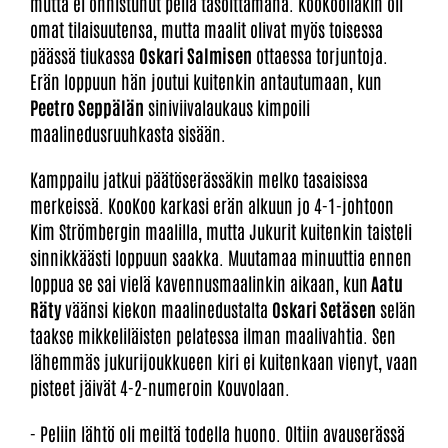
mutta ei onnistunut peliä tasoittamana. KooKoollakin oli
omat tilaisuutensa, mutta maalit olivat myös toisessa
päässä tiukassa
Oskari Salmisen
ottaessa torjuntoja.
Erän loppuun hän joutui kuitenkin antautumaan, kun
Peetro Seppälän
siniviivalaukaus kimpoili
maalinedusruuhkasta sisään.
Kamppailu jatkui päätöserässäkin melko tasaisissa
merkeissä. KooKoo karkasi erän alkuun jo 4-1-johtoon
Kim Strömbergin maalilla, mutta Jukurit kuitenkin taisteli
sinnikkäästi loppuun saakka. Muutamaa minuuttia ennen
loppua se sai vielä kavennusmaalinkin aikaan, kun
Aatu
Räty
väänsi kiekon maalinedustalta
Oskari Setäsen
selän
taakse mikkeliläisten pelatessa ilman maalivahtia. Sen
lähemmäs jukurijoukkueen kiri ei kuitenkaan vienyt, vaan
pisteet jäivät 4-2-numeroin Kouvolaan.
- Peliin lähtö oli meiltä todella huono. Oltiin avauserässä