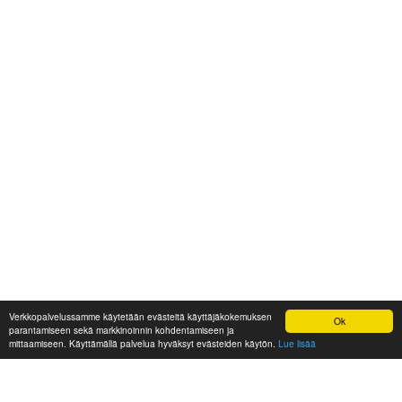
Verkkopalvelussamme käytetään evästeitä käyttäjäkokemuksen
Ok
parantamiseen sekä markkinoinnin kohdentamiseen ja
mittaamiseen. Käyttämällä palvelua hyväksyt evästeiden käytön.
Lue lisää