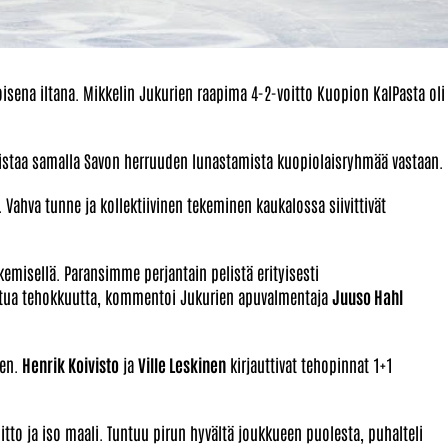
oisena iltana. Mikkelin Jukurien raapima 4-2-voitto Kuopion KalPasta oli
distaa samalla Savon herruuden lunastamista kuopiolaisryhmää vastaan.
. Vahva tunne ja kollektiivinen tekeminen kaukalossa siivittivät
ekemisellä. Paransimme perjantain pelistä erityisesti
tua tehokkuutta, kommentoi Jukurien apuvalmentaja
Juuso Hahl
ken.
Henrik Koivisto
ja
Ville Leskinen
kirjauttivat tehopinnat 1+1
oitto ja iso maali. Tuntuu pirun hyvältä joukkueen puolesta, puhalteli