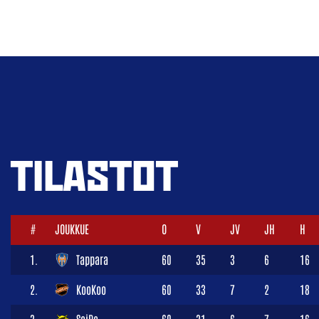
TILASTOT
#
JOUKKUE
O
V
JV
JH
H
1.
Tappara
60
35
3
6
16
2.
KooKoo
60
33
7
2
18