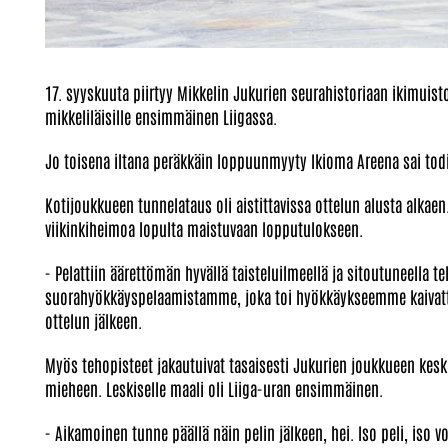
17. syyskuuta piirtyy Mikkelin Jukurien seurahistoriaan ikimuist
mikkeliläisille ensimmäinen Liigassa.
Jo toisena iltana peräkkäin loppuunmyyty Ikioma Areena sai to
Kotijoukkueen tunnelataus oli aistittavissa ottelun alusta alkaen
viikinkiheimoa lopulta maistuvaan lopputulokseen.
- Pelattiin äärettömän hyvällä taisteluilmeellä ja sitoutuneella t
suorahyökkäyspelaamistamme, joka toi hyökkäykseemme kaivat
ottelun jälkeen.
Myös tehopisteet jakautuivat tasaisesti Jukurien joukkueen kes
mieheen. Leskiselle maali oli Liiga-uran ensimmäinen.
- Aikamoinen tunne päällä näin pelin jälkeen, hei. Iso peli, iso v