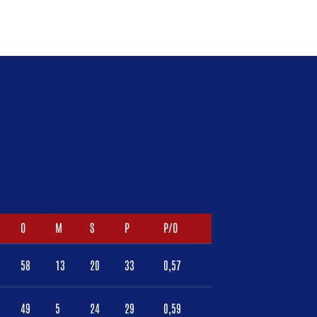
O
M
S
P
P/O
58
13
20
33
0,57
49
5
24
29
0,59