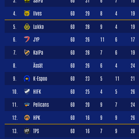
3.
SaiPa
60
31
6
7
16
4.
Ilves
60
29
8
4
19
5.
Lukko
60
28
9
4
19
6.
JYP
60
26
11
6
17
7.
KalPa
60
28
7
6
19
8.
Ässät
60
26
6
4
24
9.
K-Espoo
60
23
5
11
21
10.
HIFK
60
25
4
5
26
11.
Pelicans
60
20
9
7
24
12.
HPK
60
16
9
9
26
13.
TPS
60
16
7
9
28