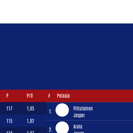
P
P/O
#
Pelaaja
117
1,95
Piitulainen
1.
Jesper
115
1,92
Arola
2.