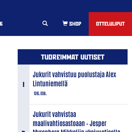
6
OTTELULIPUT
TUOREIMMAT UUTISET
Jukurit vahvistuu puolustaja Alex
Lintuniemellä
06.08.
Jukurit vahvistaa
maalivahtiosastoaan – Jesper