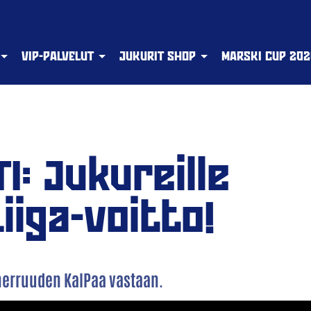
VIP-PALVELUT
JUKURIT SHOP
MARSKI CUP 202
: Jukureille
Liiga-voitto!
 herruuden KalPaa vastaan.