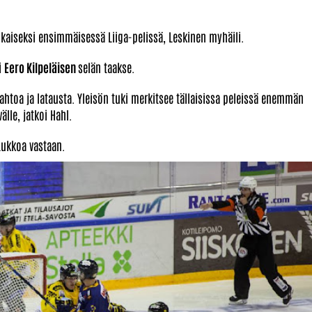
aikaiseksi ensimmäisessä Liiga-pelissä, Leskinen myhäili.
i
Eero Kilpeläisen
selän taakse.
htoa ja latausta. Yleisön tuki merkitsee tällaisissa peleissä enemmän
lle, jatkoi Hahl.
Lukkoa vastaan.