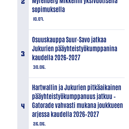
Myrenberg Mikkeliin yksivuotisella
sopimuksella
10.07.
Osuuskauppa Suur-Savo jatkaa
Jukurien pääyhteistyökumppanina
kaudella 2026–2027
30.06.
Hartwallin ja Jukurien pitkäaikainen
pääyhteistyökumppanuus jatkuu –
Gatorade vahvasti mukana joukkueen
arjessa kaudella 2026–2027
26.06.