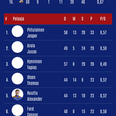
16.
60
9
1
11
39
40
0,67
#
Pelaaja
O
M
S
P
P/O
Piitulainen
1.
58
13
20
33
0,57
Jesper
Arola
2.
49
5
24
29
0,59
Juuso
Hynninen
3.
57
8
20
28
0,49
Topias
Olsen
4.
44
14
9
23
0,52
Thomas
Ruuttu
5.
44
13
10
23
0,52
Alexander
Ford
6.
40
8
15
23
0,58
Connor