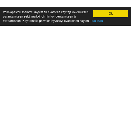
Verkkopalvelussamme käytetään evästeitä käyttäjäkokemuksen
Ok
parantamiseen sekä markkinoinnin kohdentamiseen ja
mittaamiseen. Käyttämällä palvelua hyväksyt evästeiden käytön.
Lue lisää