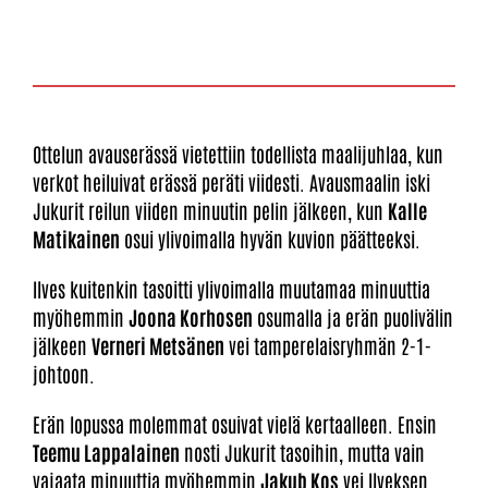
Ottelun avauserässä vietettiin todellista maalijuhlaa, kun
verkot heiluivat erässä peräti viidesti. Avausmaalin iski
Jukurit reilun viiden minuutin pelin jälkeen, kun
Kalle
Matikainen
osui ylivoimalla hyvän kuvion päätteeksi.
Ilves kuitenkin tasoitti ylivoimalla muutamaa minuuttia
myöhemmin
Joona Korhosen
osumalla ja erän puolivälin
jälkeen
Verneri Metsänen
vei tamperelaisryhmän 2-1-
johtoon.
Erän lopussa molemmat osuivat vielä kertaalleen. Ensin
Teemu Lappalainen
nosti Jukurit tasoihin, mutta vain
vajaata minuuttia myöhemmin
Jakub Kos
vei Ilveksen