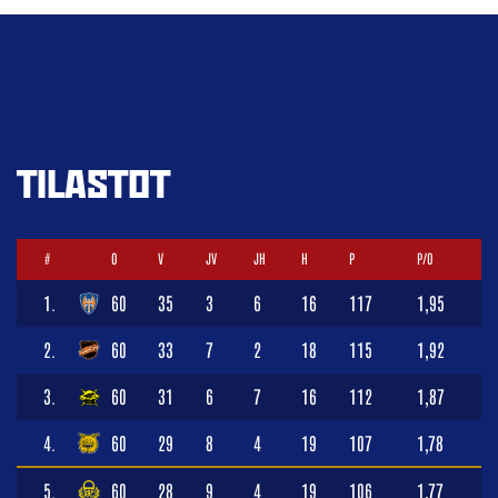
TILASTOT
#
O
V
JV
JH
H
P
P/O
1.
60
35
3
6
16
117
1,95
2.
60
33
7
2
18
115
1,92
3.
60
31
6
7
16
112
1,87
4.
60
29
8
4
19
107
1,78
5.
60
28
9
4
19
106
1,77