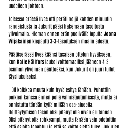
uudelleen johtoon.
Toisessa erässä Ilves otti peräti neljä kahden minuutin
rangaistusta ja Jukurit pääsi hakemaan tasoitusta
ylivoimalla. Hieman ennen erän puoliväliä lopulta
Joona
Viljakainen
kiepautti 3-3-tasoituksen maalin edestä.
Päätöserässä Ilves käänsi tasaisen ottelun hyväkseen,
kun
Kalle Hällfors
laukoi voittomaaliksi jääneen 4-3-
osuman ylivoiman päätteeksi, kun Jukurit oli juuri tullut
täysilukuiseksi.
- Oli kaikkea muuta kuin hyvä esitys tänään. Puhuttiin
poikien kanssa ennen peliä valmistautumisesta, mutta ei
onnistuttu tänään kyllä millään osa-alueella.
Heittäytymisen tason olisi pitänyt olla aivan eri tänään.
Olisi pitänyt olla rohkeampi, mutta tänään vain odoteltiin
että asioita tapahtuu ja että se voitto sieltä tulee, Jukurien