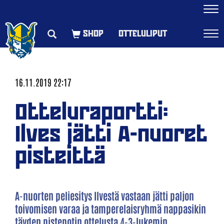
Navi
OTTELULIPUT
Navi
16.11.2019 22:17
Otteluraportti:
Ilves jätti A-nuoret
pisteittä
A-nuorten peliesitys Ilvestä vastaan jätti paljon
toivomisen varaa ja tamperelaisryhmä nappasikin
täyden pistepotin ottelusta 4-3-lukemin.