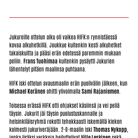
Jukureille ottelun alku oli vaikea HIFK:n rynnistäessä
kovaa alkuhetkillä. Joukkue kuitenkin kesti alkuhetket
takaiskuitta ja pääsi erän edetessä paremmin mukaan
peliin.
Frans Tuohimaa
kuitenkin pysäytti Jukurien
lähentelyt pitäen maalinsa puhtaana.
HIFK iski ottelun avausmaalin erän puolivälin jälkeen, kun
Michael Keränen
ohitti ylivoimalla
Sami Rajaniemen
.
Toisessa erässä HIFK otti ohjakset käsiinsä ja vei peliä
täysin. Jukurit jäi täysin puolustuskannalle ja
helsinkiläisryhmä rokotti tehokkaasti iskemällä kiekon
kolmesti jukuriveräjään. 2-0-maalin iski
Thomas Nykopp
,
jonka lisäksi verkkoja heiluttelivat
Ville Leskinen
sekä