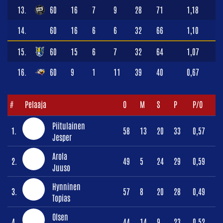
13.
60
16
7
9
28
71
1,18
14.
60
16
6
6
32
66
1,10
15.
60
15
6
7
32
64
1,07
16.
60
9
1
11
39
40
0,67
#
Pelaaja
O
M
S
P
P/O
Piitulainen
1.
58
13
20
33
0,57
Jesper
Arola
2.
49
5
24
29
0,59
Juuso
Hynninen
3.
57
8
20
28
0,49
Topias
Olsen
4.
44
14
9
23
0,52