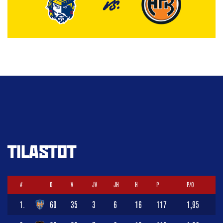
VS.
TILASTOT
#
O
V
JV
JH
H
P
P/O
1.
60
35
3
6
16
117
1,95