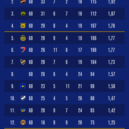
2.
60
33
7
2
18
115
1,92
3.
60
31
6
7
16
112
1,87
4.
60
29
8
4
19
107
1,78
5.
60
28
9
4
19
106
1,77
6.
60
26
11
6
17
106
1,77
7.
60
28
7
6
19
104
1,73
8.
60
26
6
4
24
94
1,57
9.
60
23
5
11
21
90
1,50
10.
60
25
4
5
26
88
1,47
11.
60
20
9
7
24
85
1,42
12.
60
16
9
9
26
75
1,25