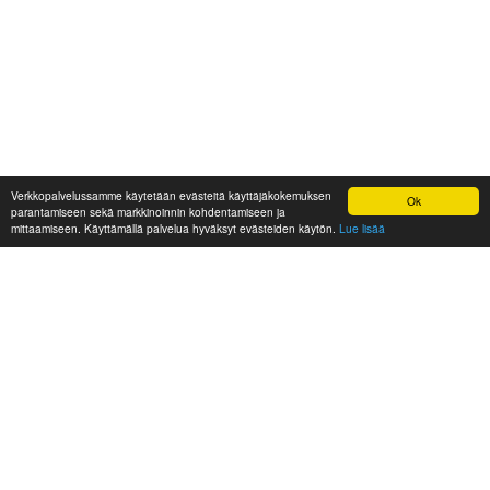
Verkkopalvelussamme käytetään evästeitä käyttäjäkokemuksen
Ok
parantamiseen sekä markkinoinnin kohdentamiseen ja
mittaamiseen. Käyttämällä palvelua hyväksyt evästeiden käytön.
Lue lisää