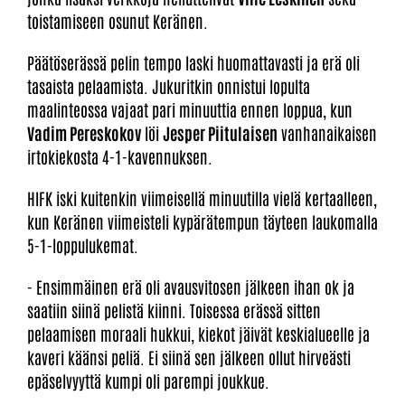
toistamiseen osunut Keränen.
Päätöserässä pelin tempo laski huomattavasti ja erä oli
tasaista pelaamista. Jukuritkin onnistui lopulta
maalinteossa vajaat pari minuuttia ennen loppua, kun
Vadim Pereskokov
löi
Jesper Piitulaisen
vanhanaikaisen
irtokiekosta 4-1-kavennuksen.
HIFK iski kuitenkin viimeisellä minuutilla vielä kertaalleen,
kun Keränen viimeisteli kypärätempun täyteen laukomalla
5-1-loppulukemat.
- Ensimmäinen erä oli avausvitosen jälkeen ihan ok ja
saatiin siinä pelistä kiinni. Toisessa erässä sitten
pelaamisen moraali hukkui, kiekot jäivät keskialueelle ja
kaveri käänsi peliä. Ei siinä sen jälkeen ollut hirveästi
epäselvyyttä kumpi oli parempi joukkue.