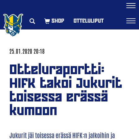
Navi
OTTELULIPUT
Navi
25.01.2020 20:18
Otteluraportti:
HIFK takoi Jukurit
toisessa erässä
kumoon
Jukurit jäi toisessa erässä HIFK:n jalkoihin ja