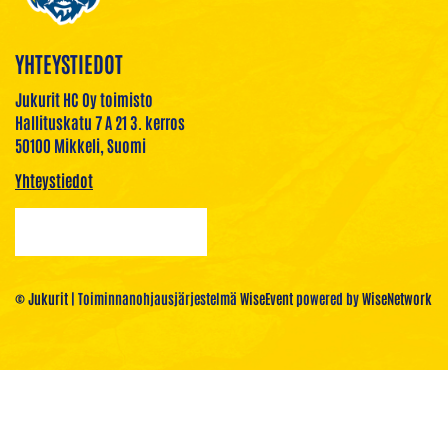
YHTEYSTIEDOT
Jukurit HC Oy toimisto
Hallituskatu 7 A 21 3. kerros
50100 Mikkeli, Suomi
Yhteystiedot
© Jukurit
| Toiminnanohjausjärjestelmä
WiseEvent
powered by
WiseNetwork