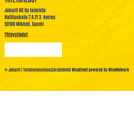
Jukurit HC Oy toimisto
Hallituskatu 7 A 21 3. kerros
50100 Mikkeli, Suomi
Yhteystiedot
© Jukurit
| Toiminnanohjausjärjestelmä
WiseEvent
powered by
WiseNetwork