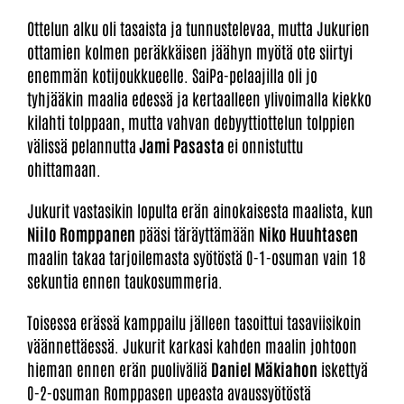
Ottelun alku oli tasaista ja tunnustelevaa, mutta Jukurien
ottamien kolmen peräkkäisen jäähyn myötä ote siirtyi
enemmän kotijoukkueelle. SaiPa-pelaajilla oli jo
tyhjääkin maalia edessä ja kertaalleen ylivoimalla kiekko
kilahti tolppaan, mutta vahvan debyyttiottelun tolppien
välissä pelannutta
Jami Pasasta
ei onnistuttu
ohittamaan.
Jukurit vastasikin lopulta erän ainokaisesta maalista, kun
Niilo Romppanen
pääsi täräyttämään
Niko Huuhtasen
maalin takaa tarjoilemasta syötöstä 0-1-osuman vain 18
sekuntia ennen taukosummeria.
Toisessa erässä kamppailu jälleen tasoittui tasaviisikoin
väännettäessä. Jukurit karkasi kahden maalin johtoon
hieman ennen erän puoliväliä
Daniel Mäkiahon
iskettyä
0-2-osuman Romppasen upeasta avaussyötöstä