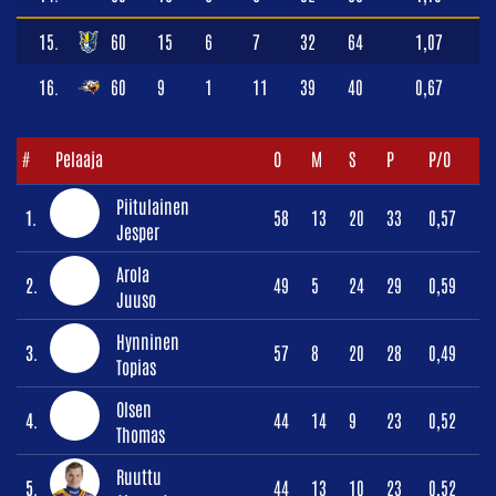
15.
60
15
6
7
32
64
1,07
16.
60
9
1
11
39
40
0,67
#
Pelaaja
O
M
S
P
P/O
Piitulainen
1.
58
13
20
33
0,57
Jesper
Arola
2.
49
5
24
29
0,59
Juuso
Hynninen
3.
57
8
20
28
0,49
Topias
Olsen
4.
44
14
9
23
0,52
Thomas
Ruuttu
5.
44
13
10
23
0,52