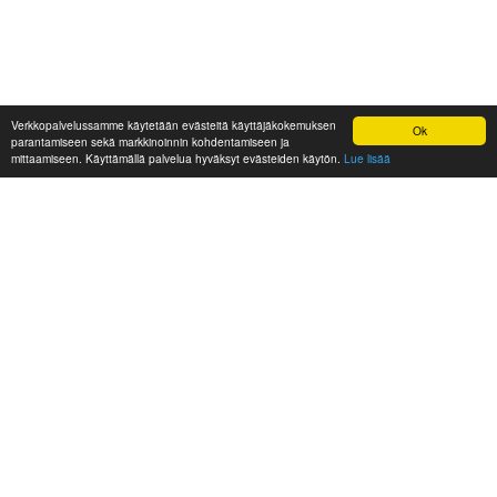
Verkkopalvelussamme käytetään evästeitä käyttäjäkokemuksen
Ok
parantamiseen sekä markkinoinnin kohdentamiseen ja
mittaamiseen. Käyttämällä palvelua hyväksyt evästeiden käytön.
Lue lisää