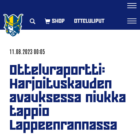
Navi
OTTELULIPUT
Navi
11.08.2023 00:05
Otteluraportti:
Harjoituskauden
avauksessa niukka
tappio
Lappeenrannassa