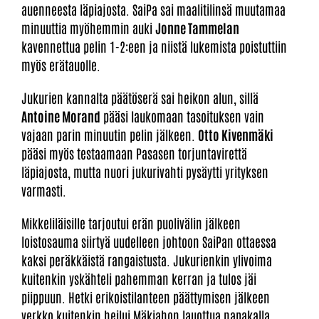
auenneesta läpiajosta. SaiPa sai maalitilinsä muutamaa
minuuttia myöhemmin auki
Jonne Tammelan
kavennettua pelin 1-2:een ja niistä lukemista poistuttiin
myös erätauolle.
Jukurien kannalta päätöserä sai heikon alun, sillä
Antoine Morand
pääsi laukomaan tasoituksen vain
vajaan parin minuutin pelin jälkeen.
Otto Kivenmäki
pääsi myös testaamaan Pasasen torjuntavirettä
läpiajosta, mutta nuori jukurivahti pysäytti yrityksen
varmasti.
Mikkeliläisille tarjoutui erän puolivälin jälkeen
loistosauma siirtyä uudelleen johtoon SaiPan ottaessa
kaksi peräkkäistä rangaistusta. Jukurienkin ylivoima
kuitenkin yskähteli pahemman kerran ja tulos jäi
piippuun. Hetki erikoistilanteen päättymisen jälkeen
verkko kuitenkin heilui Mäkiahon lauottua napakalla