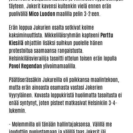
täyteen. Jokerit kavensi kuitenkin vielä ennen erän
puoliväliä
Mico Luodon
maalilla pelin 3-2:een.
Erän loppua Jukurien osalta sotkivat kolme
kaksiminuuttista. Mikkeliläisryhmän kapteeni
Perttu
Kiesilä
ohjattiin lisäksi suihkun puolelle hänen
protestoitua saamaansa rangaistusta.
Helsinkiläisvierailija tasoitti ottelun toisen erän lopulla
Pavol Regendan
ylivoimamaalilla.
Päätöserässäkin Jukureilla oli paikkansa maalintekoon,
mutta erän ainoasta osumasta vastasi Jokerien
Vyyryläinen. Kovasta loppukiristä huolimatta tasoitusta ei
enää syntynyt, joten pisteet matkasivat Helsinkiin 3-4-
lukemin.
- Molemmilla oli tänään hallintajaksonsa. Välillä me
jouduttiin puolustamaan ja välillä taas Jokerit jäi