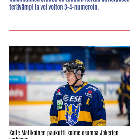
terävämpi ja vei voiton 3-4-numeroin.
Kalle Matikainen paukutti kolme osumaa Jokerien