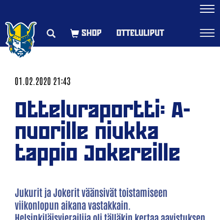
Navi
OTTELULIPUT
Navi
01.02.2020 21:43
Otteluraportti: A-
nuorille niukka
tappio Jokereille
Jukurit ja Jokerit väänsivät toistamiseen
viikonlopun aikana vastakkain.
Helsinkiläisvierailija oli tälläkin kertaa aavistuksen