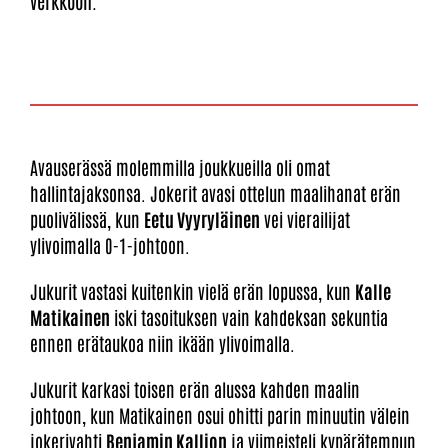
verkkoon.
Avauserässä molemmilla joukkueilla oli omat
hallintajaksonsa. Jokerit avasi ottelun maalihanat erän
puolivälissä, kun
Eetu Vyyryläinen
vei vierailijat
ylivoimalla 0-1-johtoon.
Jukurit vastasi kuitenkin vielä erän lopussa, kun
Kalle
Matikainen
iski tasoituksen vain kahdeksan sekuntia
ennen erätaukoa niin ikään ylivoimalla.
Jukurit karkasi toisen erän alussa kahden maalin
johtoon, kun Matikainen osui ohitti parin minuutin välein
jokerivahti
Benjamin Kallion
ja viimeisteli kypärätempun