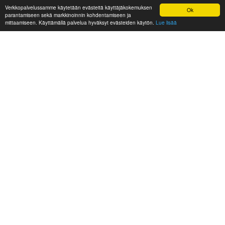
Verkkopalvelussamme käytetään evästeitä käyttäjäkokemuksen
Ok
parantamiseen sekä markkinoinnin kohdentamiseen ja
mittaamiseen. Käyttämällä palvelua hyväksyt evästeiden käytön.
Lue lisää