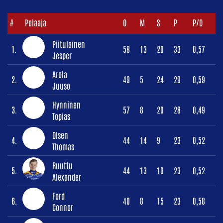
#
Pelaaja
O
M
S
P
P/O
Piitulainen
1.
58
13
20
33
0,57
Jesper
Arola
2.
49
5
24
29
0,59
Juuso
Hynninen
3.
57
8
20
28
0,49
Topias
Olsen
4.
44
14
9
23
0,52
Thomas
Ruuttu
5.
44
13
10
23
0,52
Alexander
Ford
6.
40
8
15
23
0,58
Connor