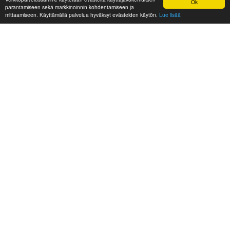
Ok
parantamiseen sekä markkinoinnin kohdentamiseen ja
mittaamiseen. Käyttämällä palvelua hyväksyt evästeiden käytön.
Lue lisää