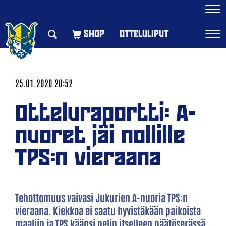
Navi
OTTELULIPUT
Navi
25.01.2020 20:52
Otteluraportti: A-
nuoret jäi nollille
TPS:n vieraana
Tehottomuus vaivasi Jukurien A-nuoria TPS:n
vieraana. Kiekkoa ei saatu hyvistäkään paikoista
maaliin ja TPS käänsi pelin itselleen päätöserässä.