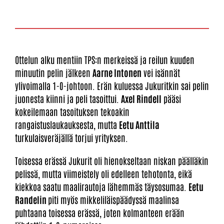
Ottelun alku mentiin TPS:n merkeissä ja reilun kuuden
minuutin pelin jälkeen
Aarne Intonen
vei isännät
ylivoimalla 1-0-johtoon. Erän kuluessa Jukuritkin sai pelin
juonesta kiinni ja peli tasoittui.
Axel Rindell
pääsi
kokeilemaan tasoituksen tekoakin
rangaistuslaukauksesta, mutta
Eetu Anttila
turkulaisveräjällä torjui yrityksen.
Toisessa erässä Jukurit oli hienokseltaan niskan päälläkin
pelissä, mutta viimeistely oli edelleen tehotonta, eikä
kiekkoa saatu maalirautoja lähemmäs täysosumaa.
Eetu
Randelin
piti myös mikkeliläispäädyssä maalinsa
puhtaana toisessa erässä, joten kolmanteen erään