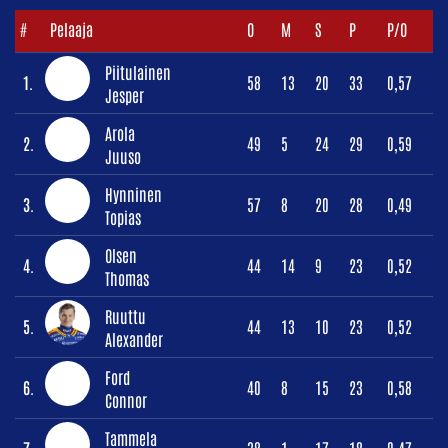
#
Pelaaja
O
M
S
P
P/O
Piitulainen
1.
58
13
20
33
0,57
Jesper
Arola
2.
49
5
24
29
0,59
Juuso
Hynninen
3.
57
8
20
28
0,49
Topias
Olsen
4.
44
14
9
23
0,52
Thomas
Ruuttu
5.
44
13
10
23
0,52
Alexander
Ford
6.
40
8
15
23
0,58
Connor
Tammela
7.
38
1
17
18
0,47