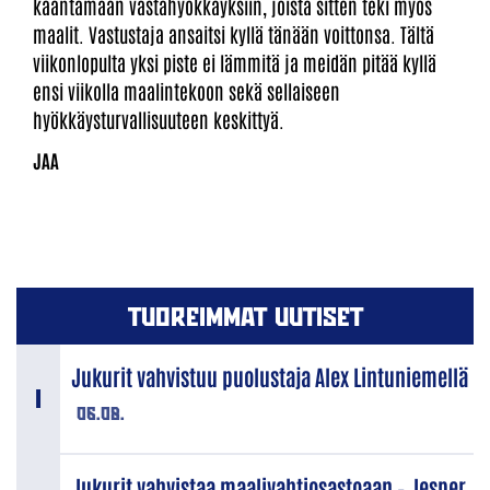
kääntämään vastahyökkäyksiin, joista sitten teki myös
maalit. Vastustaja ansaitsi kyllä tänään voittonsa. Tältä
viikonlopulta yksi piste ei lämmitä ja meidän pitää kyllä
ensi viikolla maalintekoon sekä sellaiseen
hyökkäysturvallisuuteen keskittyä.
TUOREIMMAT UUTISET
Jukurit vahvistuu puolustaja Alex Lintuniemellä
06.08.
Jukurit vahvistaa maalivahtiosastoaan – Jesper