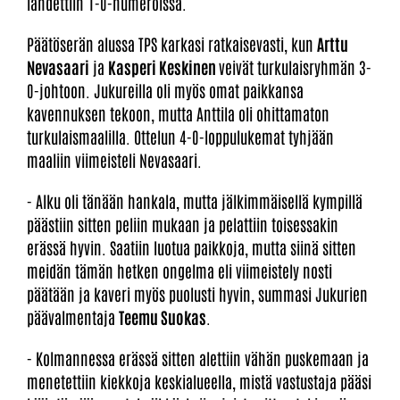
lähdettiin 1-0-numeroissa.
Päätöserän alussa TPS karkasi ratkaisevasti, kun
Arttu
Nevasaari
ja
Kasperi Keskinen
veivät turkulaisryhmän 3-
0-johtoon. Jukureilla oli myös omat paikkansa
kavennuksen tekoon, mutta Anttila oli ohittamaton
turkulaismaalilla. Ottelun 4-0-loppulukemat tyhjään
maaliin viimeisteli Nevasaari.
- Alku oli tänään hankala, mutta jälkimmäisellä kympillä
päästiin sitten peliin mukaan ja pelattiin toisessakin
erässä hyvin. Saatiin luotua paikkoja, mutta siinä sitten
meidän tämän hetken ongelma eli viimeistely nosti
päätään ja kaveri myös puolusti hyvin, summasi Jukurien
päävalmentaja
Teemu Suokas
.
- Kolmannessa erässä sitten alettiin vähän puskemaan ja
menetettiin kiekkoja keskialueella, mistä vastustaja pääsi