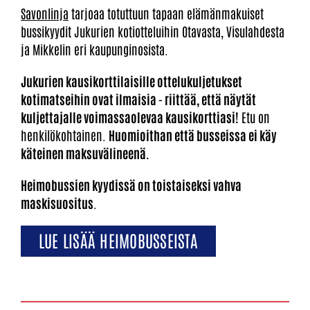
Savonlinja
tarjoaa totuttuun tapaan elämänmakuiset
bussikyydit Jukurien kotiotteluihin Otavasta, Visulahdesta
ja Mikkelin eri kaupunginosista.
Jukurien kausikorttilaisille ottelukuljetukset
kotimatseihin ovat ilmaisia - riittää, että näytät
kuljettajalle voimassaolevaa kausikorttiasi!
Etu on
henkilökohtainen.
Huomioithan että busseissa ei käy
käteinen maksuvälineenä.
Heimobussien kyydissä on toistaiseksi vahva
maskisuositus
.
LUE LISÄÄ HEIMOBUSSEISTA