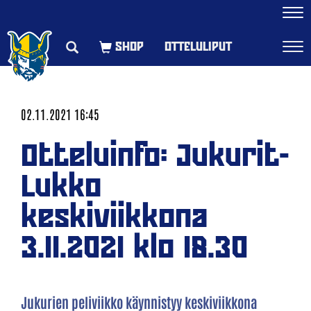
Navi
OTTELULIPUT
Navi
02.11.2021 16:45
Otteluinfo: Jukurit-
Lukko
keskiviikkona
3.11.2021 klo 18.30
Jukurien peliviikko käynnistyy keskiviikkona