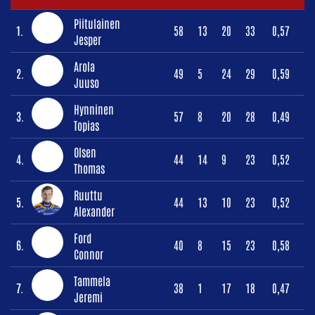
Piitulainen
1.
58
13
20
33
0,57
Jesper
Arola
2.
49
5
24
29
0,59
Juuso
Hynninen
3.
57
8
20
28
0,49
Topias
Olsen
4.
44
14
9
23
0,52
Thomas
Ruuttu
5.
44
13
10
23
0,52
Alexander
Ford
6.
40
8
15
23
0,58
Connor
Tammela
7.
38
1
17
18
0,47
Jeremi