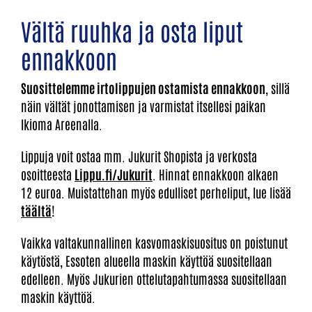
Vältä ruuhka ja osta liput
ennakkoon
Suosittelemme irtolippujen ostamista ennakkoon
, sillä
näin vältät jonottamisen ja varmistat itsellesi paikan
Ikioma Areenalla.
Lippuja voit ostaa mm. Jukurit Shopista ja verkosta
osoitteesta
Lippu.fi/Jukurit
. Hinnat ennakkoon alkaen
12 euroa. Muistattehan myös edulliset perheliput, lue lisää
täältä
!
Vaikka valtakunnallinen kasvomaskisuositus on poistunut
käytöstä, Essoten alueella maskin käyttöä suositellaan
edelleen. Myös Jukurien ottelutapahtumassa suositellaan
maskin käyttöä.