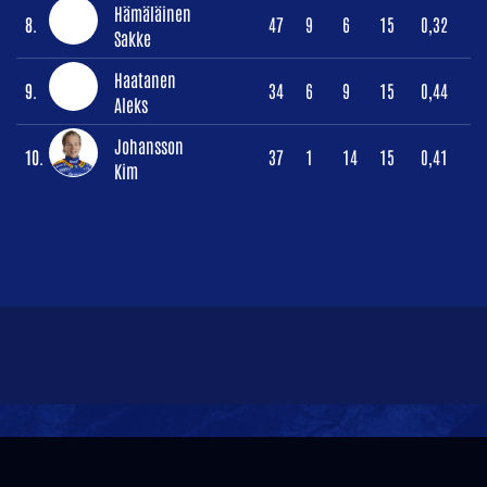
Hämäläinen
8.
47
9
6
15
0,32
Sakke
Haatanen
9.
34
6
9
15
0,44
Aleks
Johansson
10.
37
1
14
15
0,41
Kim