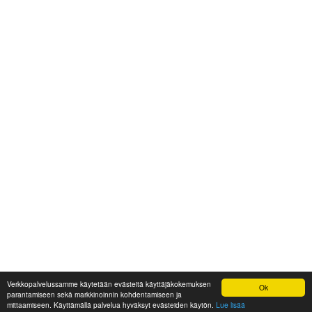
Verkkopalvelussamme käytetään evästeitä käyttäjäkokemuksen
Ok
parantamiseen sekä markkinoinnin kohdentamiseen ja
mittaamiseen. Käyttämällä palvelua hyväksyt evästeiden käytön.
Lue lisää