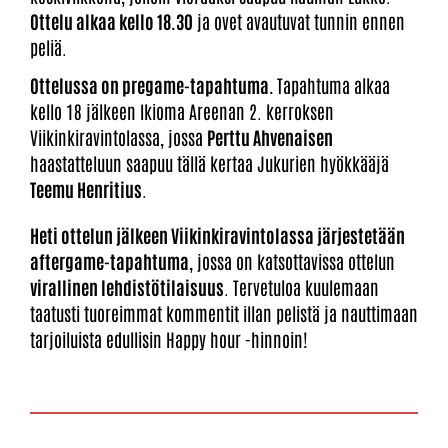
Ottelu alkaa kello 18.30
ja ovet avautuvat tunnin ennen
peliä.
Ottelussa on pregame-tapahtuma.
Tapahtuma alkaa
kello 18 jälkeen Ikioma Areenan 2. kerroksen
Viikinkiravintolassa, jossa
Perttu Ahvenaisen
haastatteluun saapuu tällä kertaa Jukurien hyökkääjä
Teemu Henritius
.
Heti ottelun jälkeen Viikinkiravintolassa järjestetään
aftergame-tapahtuma
, jossa on katsottavissa ottelun
virallinen lehdistötilaisuus
. Tervetuloa kuulemaan
taatusti tuoreimmat kommentit illan pelistä ja nauttimaan
tarjoiluista edullisin Happy hour -hinnoin!