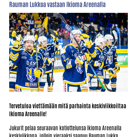
Rauman Lukkoa vastaan Ikioma Areenalla
Tervetuloa viettämään mitä parhainta keskiviikkoiltaa
Ikioma Areenalle!
Jukurit pelaa seuraavan kotiottelunsa Ikioma Areenalla
keskiviikkona, jolloin vieraaksi saapuu Rauman Lukko.