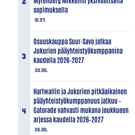
Myrenberg Mikkeliin yksivuotisella
sopimuksella
10.07.
Osuuskauppa Suur-Savo jatkaa
Jukurien pääyhteistyökumppanina
kaudella 2026–2027
30.06.
Hartwallin ja Jukurien pitkäaikainen
pääyhteistyökumppanuus jatkuu –
Gatorade vahvasti mukana joukkueen
arjessa kaudella 2026–2027
26.06.