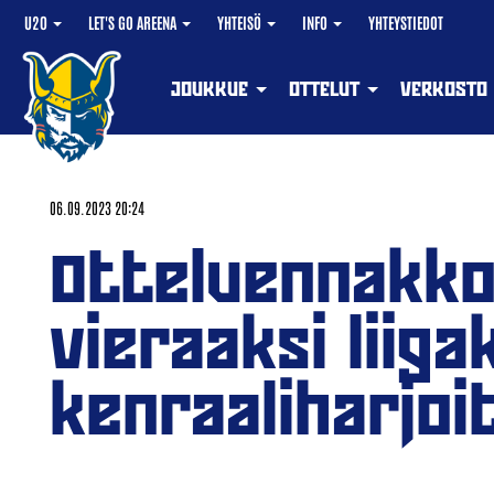
U20
LET'S GO AREENA
YHTEISÖ
INFO
YHTEYSTIEDOT
JOUKKUE
OTTELUT
VERKOSTO
06.09.2023 20:24
Otteluennakko
vieraaksi liig
kenraaliharjo