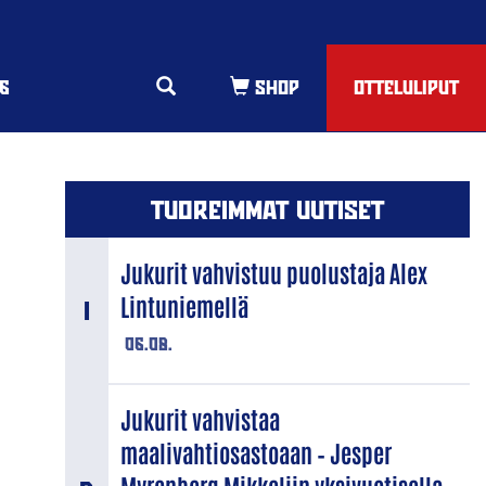
6
OTTELULIPUT
TUOREIMMAT UUTISET
Jukurit vahvistuu puolustaja Alex
Lintuniemellä
06.08.
Jukurit vahvistaa
maalivahtiosastoaan – Jesper