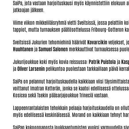
SaiPa, jota vastaan harjoituskausi myös käynnistettiin elokuun a
jatkoajan jälkeen.
Viime viikon mikkeliläisryhmä vietti Sveitsissä, jossa pelattiin k
tappiot, mutta turnauksen päätösottelussa Fribourg-Gotteron ka
Sveitsissä Jukurien tehomiehinä häärivät
Kovarcikin
veljekset, j
Huuhtanen
ja
Samuel Salonen
merkkauttivat turnauksessa puole
Jukurijoukkue koki myös kovia reissussa:
Patrik Puistola
ja
Kas
ja
Oliver Larsenin
pelikuntoa puolestaan tarkkaillaan päivä kerral
SaiPa on pelannut harjoituskaudella kaikkiaan viisi täysimittaist
voittanut Imatran Ketterän, jonka se kaatoi edellisessä ottelussa
Kosicea sekä Tsekin pääsarjajoukkue Trineciä vastaan.
Lappeenrantalaisten tehokkain pelaaja harjoituskaudella on oll
myös edellisessä keskinäisessä. Morand on kaikkiaan tehnyt harj
SaiPan kokoonpanosta loukkaantumisten vuoksi varmuudella siv