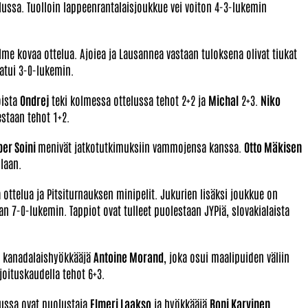
lussa. Tuolloin lappeenrantalaisjoukkue vei voiton 4-3-lukemin
olme kovaa ottelua. Ajoiea ja Lausannea vastaan tuloksena olivat tiukat
atui 3-0-lukemin.
oista
Ondrej
teki kolmessa ottelussa tehot 2+2 ja
Michal
2+3.
Niko
staan tehot 1+2.
per Soini
menivät jatkotutkimuksiin vammojensa kanssa.
Otto Mäkisen
laan.
a ottelua ja Pitsiturnauksen minipelit. Jukurien lisäksi joukkue on
an 7-0-lukemin. Tappiot ovat tulleet puolestaan JYPiä, slovakialaista
ut kanadalaishyökkääjä
Antoine Morand
, joka osui maalipuiden väliin
oituskaudella tehot 6+3.
ussa ovat puolustaja
Elmeri Laakso
ja hyökkääjä
Roni Karvinen
.