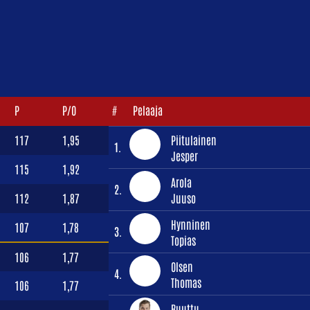
P
P/O
#
Pelaaja
117
1,95
Piitulainen
1.
Jesper
115
1,92
Arola
2.
112
1,87
Juuso
Hynninen
107
1,78
3.
Topias
106
1,77
Olsen
4.
Thomas
106
1,77
Ruuttu