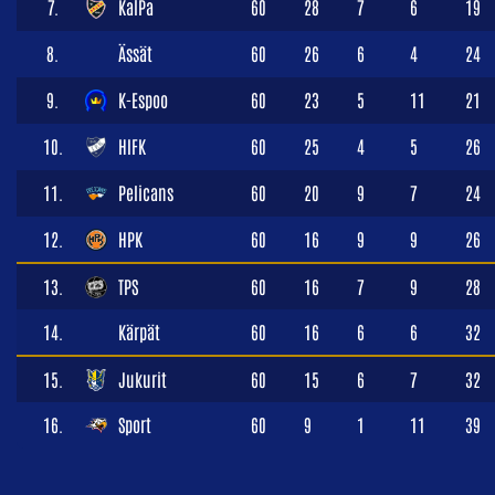
7.
KalPa
60
28
7
6
19
8.
Ässät
60
26
6
4
24
9.
K-Espoo
60
23
5
11
21
10.
HIFK
60
25
4
5
26
11.
Pelicans
60
20
9
7
24
12.
HPK
60
16
9
9
26
13.
TPS
60
16
7
9
28
14.
Kärpät
60
16
6
6
32
15.
Jukurit
60
15
6
7
32
16.
Sport
60
9
1
11
39