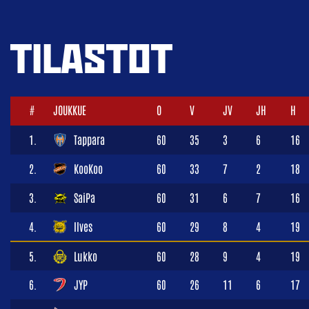
TILASTOT
#
JOUKKUE
O
V
JV
JH
H
1.
Tappara
60
35
3
6
16
2.
KooKoo
60
33
7
2
18
3.
SaiPa
60
31
6
7
16
4.
Ilves
60
29
8
4
19
5.
Lukko
60
28
9
4
19
6.
JYP
60
26
11
6
17