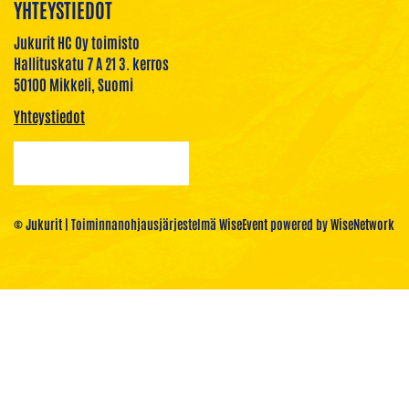
YHTEYSTIEDOT
Jukurit HC Oy toimisto
Hallituskatu 7 A 21 3. kerros
50100 Mikkeli, Suomi
Yhteystiedot
© Jukurit
| Toiminnanohjausjärjestelmä
WiseEvent
powered by
WiseNetwork