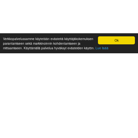
Verkkopalvelussamme käytetään evästeitä käyttäjäkokemuksen
Ok
parantamiseen sekä markkinoinnin kohdentamiseen ja
mittaamiseen. Käyttämällä palvelua hyväksyt evästeiden käytön.
Lue lisää