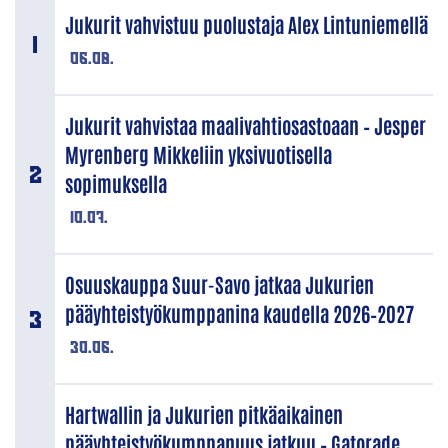
Jukurit vahvistuu puolustaja Alex Lintuniemellä
06.08.
Jukurit vahvistaa maalivahtiosastoaan – Jesper
Myrenberg Mikkeliin yksivuotisella
sopimuksella
10.07.
Osuuskauppa Suur-Savo jatkaa Jukurien
pääyhteistyökumppanina kaudella 2026–2027
30.06.
Hartwallin ja Jukurien pitkäaikainen
pääyhteistyökumppanuus jatkuu – Gatorade