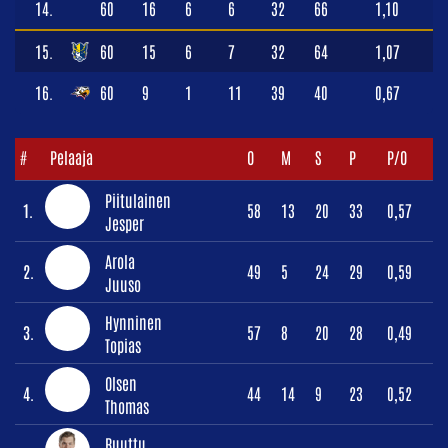
14.
60
16
6
6
32
66
1,10
15.
60
15
6
7
32
64
1,07
16.
60
9
1
11
39
40
0,67
#
Pelaaja
O
M
S
P
P/O
Piitulainen
1.
58
13
20
33
0,57
Jesper
Arola
2.
49
5
24
29
0,59
Juuso
Hynninen
3.
57
8
20
28
0,49
Topias
Olsen
4.
44
14
9
23
0,52
Thomas
Ruuttu