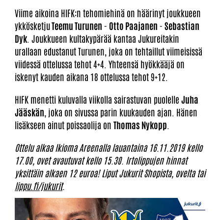
Viime aikoina HIFK:n tehomiehinä on häärinyt joukkueen
ykkösketju
Teemu Turunen
-
Otto Paajanen
-
Sebastian
Dyk
. Joukkueen kultakypärää kantaa Jukureitakin
urallaan edustanut Turunen, joka on tehtaillut viimeisissä
viidessä ottelussa tehot 4+4. Yhteensä hyökkääjä on
iskenyt kauden aikana 18 ottelussa tehot 9+12.
HIFK menetti kuluvalla viikolla sairastuvan puolelle
Juha
Jääskän
, joka on sivussa parin kuukauden ajan. Hänen
lisäkseen ainut poissaolija on
Thomas Nykopp
.
Ottelu alkaa Ikioma Areenalla lauantaina 16.11.2019 kello
17.00, ovet avautuvat kello 15.30.
Irtolippujen hinnat
yksittäin alkaen 12 euroa! Liput Jukurit Shopista, ovelta tai
lippu.fi/jukurit
.