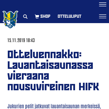
Navi
OTTELULIPUT
Navi
15.11.2019 18:43
Otteluennakko:
Lauantaisaunassa
vieraana
nousuvireinen HIFK
Jukurien pelit jatkuvat lauantaisaunan merkeissä,