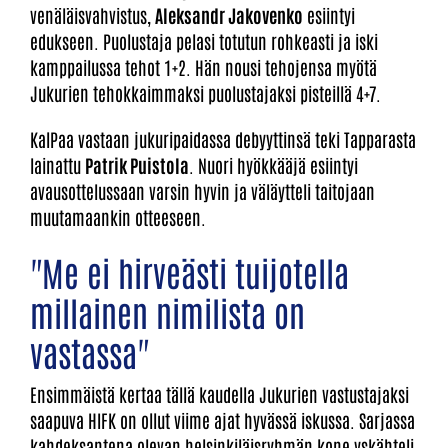
venäläisvahvistus,
Aleksandr Jakovenko
esiintyi
edukseen. Puolustaja pelasi totutun rohkeasti ja iski
kamppailussa tehot 1+2. Hän nousi tehojensa myötä
Jukurien tehokkaimmaksi puolustajaksi pisteillä 4+7.
KalPaa vastaan jukuripaidassa debyyttinsä teki Tapparasta
lainattu
Patrik Puistola
. Nuori hyökkääjä esiintyi
avausottelussaan varsin hyvin ja väläytteli taitojaan
muutamaankin otteeseen.
"Me ei hirveästi tuijotella
millainen nimilista on
vastassa"
Ensimmäistä kertaa tällä kaudella Jukurien vastustajaksi
saapuva HIFK on ollut viime ajat hyvässä iskussa. Sarjassa
kahdeksantena olevan helsinkiläisryhmän kone yskähteli