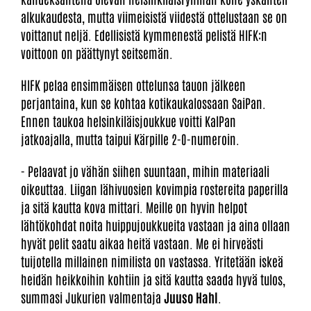
alkukaudesta, mutta viimeisistä viidestä ottelustaan se on
voittanut neljä. Edellisistä kymmenestä pelistä HIFK:n
voittoon on päättynyt seitsemän.
HIFK pelaa ensimmäisen ottelunsa tauon jälkeen
perjantaina, kun se kohtaa kotikaukalossaan SaiPan.
Ennen taukoa helsinkiläisjoukkue voitti KalPan
jatkoajalla, mutta taipui Kärpille 2-0-numeroin.
- Pelaavat jo vähän siihen suuntaan, mihin materiaali
oikeuttaa. Liigan lähivuosien kovimpia rostereita paperilla
ja sitä kautta kova mittari. Meille on hyvin helpot
lähtökohdat noita huippujoukkueita vastaan ja aina ollaan
hyvät pelit saatu aikaa heitä vastaan. Me ei hirveästi
tuijotella millainen nimilista on vastassa. Yritetään iskeä
heidän heikkoihin kohtiin ja sitä kautta saada hyvä tulos,
summasi Jukurien valmentaja
Juuso Hahl
.