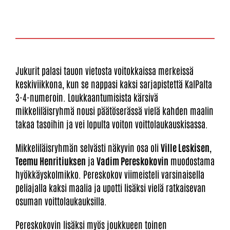
Jukurit palasi tauon vietosta voitokkaissa merkeissä
keskiviikkona, kun se nappasi kaksi sarjapistettä KalPalta
3-4-numeroin. Loukkaantumisista kärsivä
mikkeliläisryhmä nousi päätöserässä vielä kahden maalin
takaa tasoihin ja vei lopulta voiton voittolaukauskisassa.
Mikkeliläisryhmän selvästi näkyvin osa oli
Ville Leskisen
,
Teemu Henritiuksen
ja
Vadim Pereskokovin
muodostama
hyökkäyskolmikko. Pereskokov viimeisteli varsinaisella
peliajalla kaksi maalia ja upotti lisäksi vielä ratkaisevan
osuman voittolaukauksilla.
Pereskokovin lisäksi myös joukkueen toinen