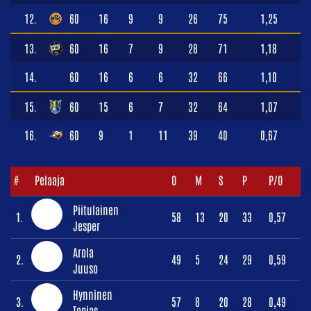
12.
60
16
9
9
26
75
1,25
13.
60
16
7
9
28
71
1,18
14.
60
16
6
6
32
66
1,10
15.
60
15
6
7
32
64
1,07
16.
60
9
1
11
39
40
0,67
#
Pelaaja
O
M
S
P
P/O
Piitulainen
1.
58
13
20
33
0,57
Jesper
Arola
2.
49
5
24
29
0,59
Juuso
Hynninen
3.
57
8
20
28
0,49
Topias