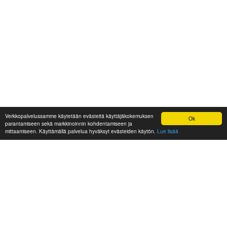
Verkkopalvelussamme käytetään evästeitä käyttäjäkokemuksen
Ok
parantamiseen sekä markkinoinnin kohdentamiseen ja
mittaamiseen. Käyttämällä palvelua hyväksyt evästeiden käytön.
Lue lisää