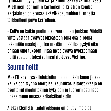
ryhmään liittynyt
Jere Karjalainen
,
Sakke Vallius
,
Veeti
Miettinen
,
Benjamin Korhonen
ja
Kristjan Kombe.
Karjalainen on sivussa 1-2 viikkoa, muiden tilannetta
tarkkaillaan päivä kerrallaan.
- KalPa on kaikin puolin aika vaarallinen joukkue. Viidellä
viittä vastaan pystyvät oikeastaan joka osa-alueella
tekemään maaleja, joten meidän pitää itse pystyä aika
ehjään suoritukseen. Pitää myös pystyä hyökkäämään
heitä vastaan, totesi valmentaja
Jesse Welling
.
Seuraa heitä
Max Ellis
: Yhdysvaltalaistaituri palaa pitkän tauon jälkeen
kaukaloon täynnä energiaa. Vauhdikas laitahyökkääjä on
osoittanut maalintekijän kykyjään ja tuo varmasti lisää
uhkaa muun muassa erikoistilanteisiin.
Aleksi Klemetti
: Laitahyökkääjä on ollut viime ajat