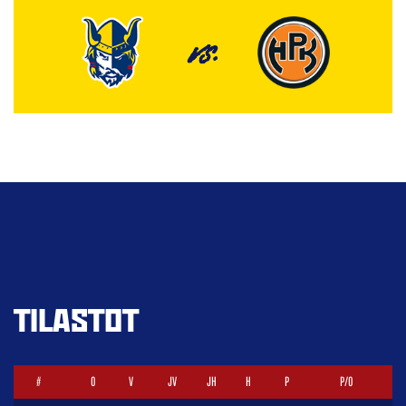
VS.
TILASTOT
#
O
V
JV
JH
H
P
P/O