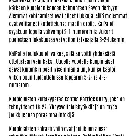
kärkeen Kuopioon kauden kolmanteen Savon derbyyn.
Aiemmat kohtaamiset ovat olleet tiukkoja, sillä molemmat
ovat voittaneet kotiottelunsa maalin erolla. KalPa oli
syyskuun lopulla vahvempi 2-1-numeroin ja Jukurit
puolestaan lokakuussa vei voiton jatkoajalla 3-2-lukemin.
KalPalle joulukuu oli vaikea, sillä se voitti yhdeksästä
ottelustaan vain kaksi. Uudelle vuodelle kuopiolaiset
saivat kuitenkin positiivisemman alun, kun se kaatoi
viikonlopun tuplaotteluissa Tapparan 5-2- ja 4-2-
numeroin.
Kuopiolaisten kultakypärää kantaa
Patrick Curry
, joka on
tehnyt tehot 18+22. Yhdysvaltalaishyökkääjä on myös
joukkueensa paras maalintekijä.
Kuopiolaisten sairastuvalla ovat joulukuun alussa