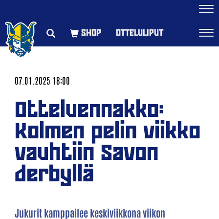
Navi
OTTELULIPUT
Navi
07.01.2025 18:00
Otteluennakko:
Kolmen pelin viikko
vauhtiin Savon
derbyllä
Jukurit kamppailee keskiviikkona viikon