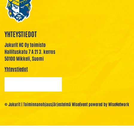
YHTEYSTIEDOT
Jukurit HC Oy toimisto
Hallituskatu 7 A 21 3. kerros
50100 Mikkeli, Suomi
Yhteystiedot
© Jukurit
| Toiminnanohjausjärjestelmä
WiseEvent
powered by
WiseNetwork