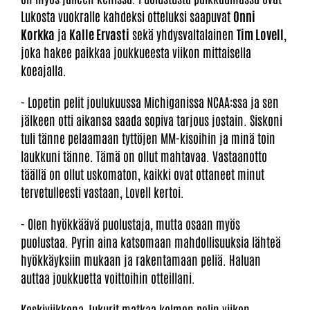
Lukosta vuokralle kahdeksi otteluksi saapuvat
Onni
Korkka
ja
Kalle Ervasti
sekä yhdysvaltalainen
Tim Lovell
,
joka hakee paikkaa joukkueesta viikon mittaisella
koeajalla.
- Lopetin pelit joulukuussa Michiganissa NCAA:ssa ja sen
jälkeen otti aikansa saada sopiva tarjous jostain. Siskoni
tuli tänne pelaamaan tyttöjen MM-kisoihin ja minä toin
laukkuni tänne. Tämä on ollut mahtavaa. Vastaanotto
täällä on ollut uskomaton, kaikki ovat ottaneet minut
tervetulleesti vastaan, Lovell kertoi.
- Olen hyökkäävä puolustaja, mutta osaan myös
puolustaa. Pyrin aina katsomaan mahdollisuuksia lähteä
hyökkäyksiin mukaan ja rakentamaan peliä. Haluan
auttaa joukkuetta voittoihin otteillani.
Keskiviikkona Jukurit matkaa kolmen pelin viikon