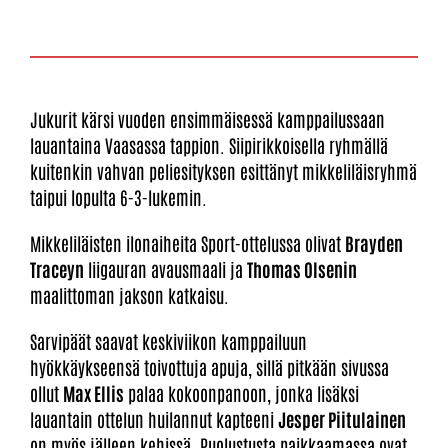
Jukurit kärsi vuoden ensimmäisessä kamppailussaan
lauantaina Vaasassa tappion. Siipirikkoisella ryhmällä
kuitenkin vahvan peliesityksen esittänyt mikkeliläisryhmä
taipui lopulta 6-3-lukemin.
Mikkeliläisten ilonaiheita Sport-ottelussa olivat
Brayden
Traceyn
liigauran avausmaali ja
Thomas Olsenin
maalittoman jakson katkaisu.
Sarvipäät saavat keskiviikon kamppailuun
hyökkäykseensä toivottuja apuja, sillä pitkään sivussa
ollut
Max Ellis
palaa kokoonpanoon, jonka lisäksi
lauantain ottelun huilannut kapteeni
Jesper Piitulainen
on myös jälleen kehissä. Puolustusta paikkaamassa ovat