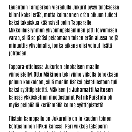
Lauantain Tampereen vierailulla Jukurit pysyi tuloksessa
kiinni kaksi erää, mutta kolmannen erän alkuun tulleet
kaksi takaiskua käänsivät pelin Tapparalle.
Mikkeliläisryhmän ylivoimapelaaminen jätti toivomisen
varaa, sillä se pääsi pelaamaan toisen erän alussa neljä
minuuttia ylivoimalla, jonka aikana olisi voinut lisätä
johtoaan.
Tappara-ottelussa Jukurien ainokaisen maalin
viimeistellyt
Otto Mäkinen
teki viime viikolla tehokkaan
paluun kaukaloon, sillä maalin lisäksi pistetilastoon tuli
kaksi syöttöpistettä. Mäkisen ja
Juhamatti Aaltosen
kanssa ykkösketjun muodostanut
Patrik Puistola
oli
myös pelipäällä keräämällä kolme syöttöpistettä.
Tiistain kamppailu on Jukureille on jo kauden toinen
kohtaaminen HPK:n kanssa. Pari viikkoa takaperin