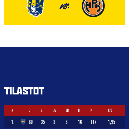
VS.
TILASTOT
#
O
V
JV
JH
H
P
P/O
1.
60
35
3
6
16
117
1,95