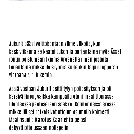
Jukurit pääsi voittokantaan viime viikolla, kun
keskiviikkona se kaatoi Lukon ja perjantaina myös Ässät
joutui poistumaan Ikioma Areenalta ilman pisteitä.
Lauantaina mikkeliläisryhmä kuitenkin taipui Tapparan
vieraana 4-1-lukemin.
Ässiä vastaan Jukurit esitti tylyn peliesityksen ja oli
kärsivällinen, vaikka kamppailu eteni maalittomassa
tilanteessa päätöserään saakka. Kolmannessa erässä
mikkeliläiset ratkaisivat ottelun osumalla kolmesti.
Maalinsuulla
Karolus Kaarlehto
pelasi
debyyttiottelussaan nollapelin.