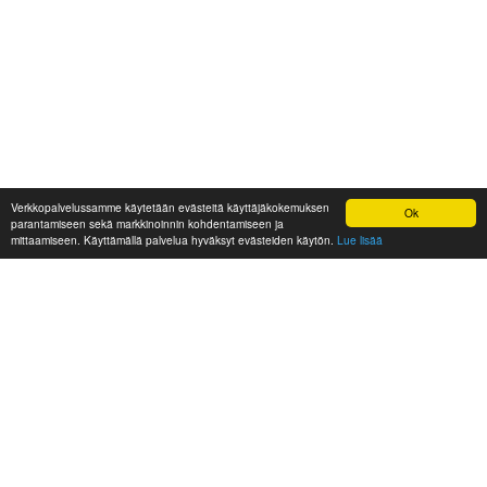
Verkkopalvelussamme käytetään evästeitä käyttäjäkokemuksen
Ok
parantamiseen sekä markkinoinnin kohdentamiseen ja
mittaamiseen. Käyttämällä palvelua hyväksyt evästeiden käytön.
Lue lisää