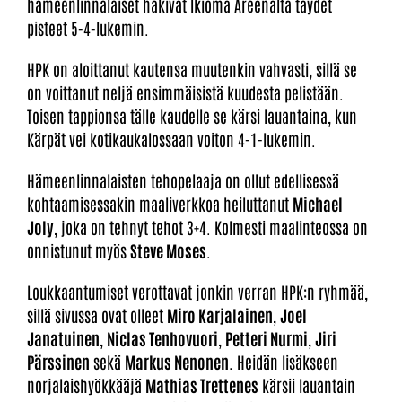
hämeenlinnalaiset hakivat Ikioma Areenalta täydet
pisteet 5-4-lukemin.
HPK on aloittanut kautensa muutenkin vahvasti, sillä se
on voittanut neljä ensimmäisistä kuudesta pelistään.
Toisen tappionsa tälle kaudelle se kärsi lauantaina, kun
Kärpät vei kotikaukalossaan voiton 4-1-lukemin.
Hämeenlinnalaisten tehopelaaja on ollut edellisessä
kohtaamisessakin maaliverkkoa heiluttanut
Michael
Joly
, joka on tehnyt tehot 3+4. Kolmesti maalinteossa on
onnistunut myös
Steve Moses
.
Loukkaantumiset verottavat jonkin verran HPK:n ryhmää,
sillä sivussa ovat olleet
Miro Karjalainen
,
Joel
Janatuinen
,
Niclas Tenhovuori
,
Petteri Nurmi
,
Jiri
Pärssinen
sekä
Markus Nenonen
. Heidän lisäkseen
norjalaishyökkääjä
Mathias Trettenes
kärsii lauantain