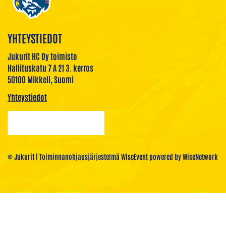
YHTEYSTIEDOT
Jukurit HC Oy toimisto
Hallituskatu 7 A 21 3. kerros
50100 Mikkeli, Suomi
Yhteystiedot
© Jukurit
| Toiminnanohjausjärjestelmä
WiseEvent
powered by
WiseNetwork