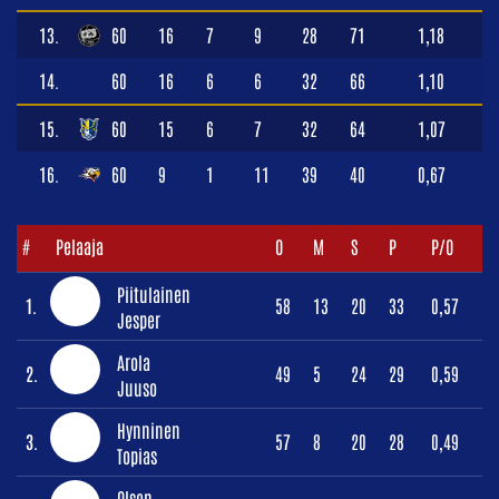
13.
60
16
7
9
28
71
1,18
14.
60
16
6
6
32
66
1,10
15.
60
15
6
7
32
64
1,07
16.
60
9
1
11
39
40
0,67
#
Pelaaja
O
M
S
P
P/O
Piitulainen
1.
58
13
20
33
0,57
Jesper
Arola
2.
49
5
24
29
0,59
Juuso
Hynninen
3.
57
8
20
28
0,49
Topias
Olsen