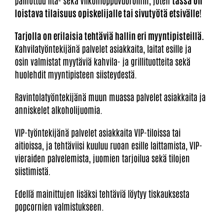
painottuu ilta- sekä viikonloppuvuoroihin, joten
tässä on
loistava tilaisuus opiskelijalle tai sivutyötä etsivälle
!
Tarjolla on erilaisia tehtäviä hallin eri myyntipisteillä.
Kahvilatyöntekijänä palvelet asiakkaita, laitat esille ja
osin valmistat myytäviä kahvila- ja grillituotteita sekä
huolehdit myyntipisteen siisteydestä.
Ravintolatyöntekijänä muun muassa palvelet asiakkaita ja
anniskelet alkoholijuomia.
VIP-työntekijänä palvelet asiakkaita VIP-tiloissa tai
aitioissa, ja tehtäviisi kuuluu ruoan esille laittamista, VIP-
vieraiden palvelemista, juomien tarjoilua sekä tilojen
siistimistä.
Edellä mainittujen lisäksi tehtäviä löytyy tiskauksesta
popcornien valmistukseen.