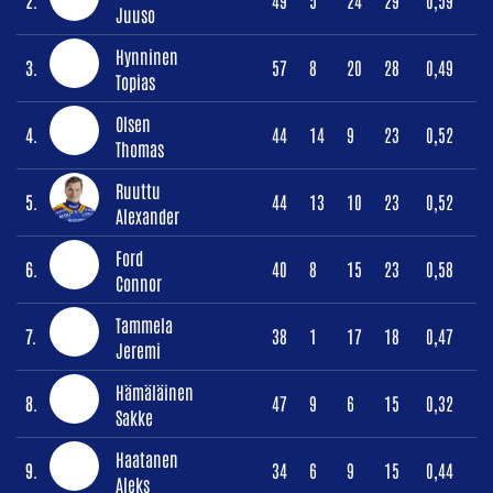
2.
49
5
24
29
0,59
Juuso
Hynninen
3.
57
8
20
28
0,49
Topias
Olsen
4.
44
14
9
23
0,52
Thomas
Ruuttu
5.
44
13
10
23
0,52
Alexander
Ford
6.
40
8
15
23
0,58
Connor
Tammela
7.
38
1
17
18
0,47
Jeremi
Hämäläinen
8.
47
9
6
15
0,32
Sakke
Haatanen
9.
34
6
9
15
0,44
Aleks