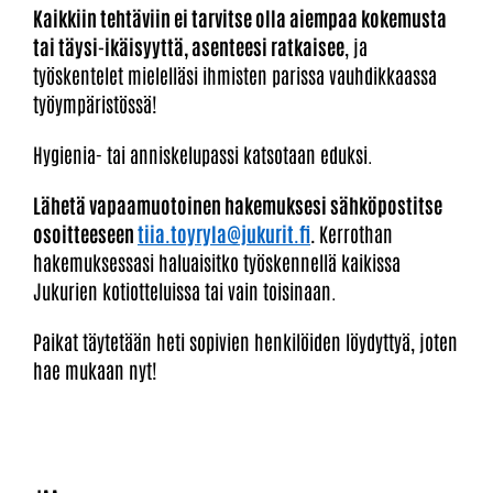
Kaikkiin tehtäviin ei tarvitse olla aiempaa kokemusta
tai täysi-ikäisyyttä, asenteesi ratkaisee
, ja
työskentelet mielelläsi ihmisten parissa vauhdikkaassa
työympäristössä!
Hygienia- tai anniskelupassi katsotaan eduksi.
Lähetä vapaamuotoinen hakemuksesi sähköpostitse
osoitteeseen
tiia.toyryla@jukurit.fi
.
Kerrothan
hakemuksessasi haluaisitko työskennellä kaikissa
Jukurien kotiotteluissa tai vain toisinaan.
Paikat täytetään heti sopivien henkilöiden löydyttyä, joten
hae mukaan nyt!