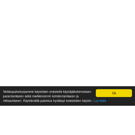
Verkkopalvelussamme käytetään evästeitä käyttäjäkokemuksen
Ok
parantamiseen sekä markkinoinnin kohdentamiseen ja
mittaamiseen. Käyttämällä palvelua hyväksyt evästeiden käytön.
Lue lisää