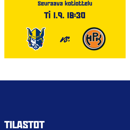
Seuraava kotiottelu
Ti 1.9. 18:30
VS.
TILASTOT