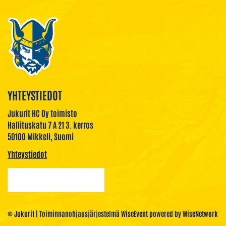
YHTEYSTIEDOT
Jukurit HC Oy toimisto
Hallituskatu 7 A 21 3. kerros
50100 Mikkeli, Suomi
Yhteystiedot
© Jukurit
| Toiminnanohjausjärjestelmä
WiseEvent
powered by
WiseNetwork