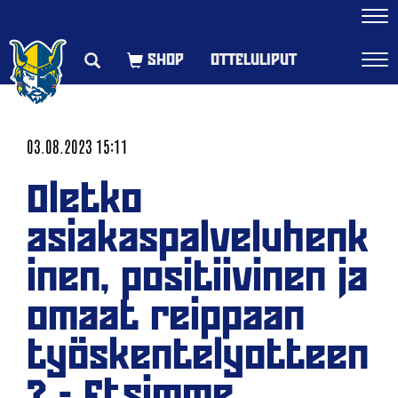
Navi
OTTELULIPUT
Navi
03.08.2023 15:11
Oletko
asiakaspalveluhenk
inen, positiivinen ja
omaat reippaan
työskentelyotteen
? - Etsimme