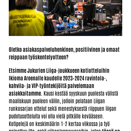
Oletko asiakaspalveluhenkinen, positiivinen ja omaat
reippaan työskentelyotteen?
Etsimme Jukurien Liiga-joukkueen kotiotteluihin
Ikioma Areenalle kaudelle 2023–2024 ravintola-,
kahvila- ja VIP-työntekijöitä palvelemaan
asiakkaitamme.
Kausi kestää syyskuun puolesta välistä
maaliskuun puoleen väliin, jolloin pelataan Liigan
runkosarjan ottelut sekä menestyksestä riippuen liigan
pudotusotteluita voi olla vielä pitkälle kevääseen.
Kotipelejä on keskimäärin 1-2 kertaa viikossa ja työ