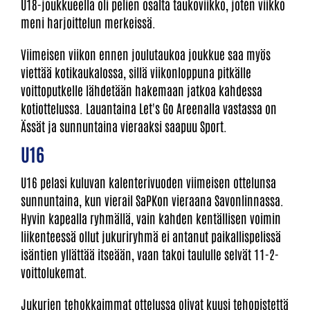
U18-joukkueella oli pelien osalta taukoviikko, joten viikko
meni harjoittelun merkeissä.
Viimeisen viikon ennen joulutaukoa joukkue saa myös
viettää kotikaukalossa, sillä viikonloppuna pitkälle
voittoputkelle lähdetään hakemaan jatkoa kahdessa
kotiottelussa. Lauantaina Let's Go Areenalla vastassa on
Ässät ja sunnuntaina vieraaksi saapuu Sport.
U16
U16 pelasi kuluvan kalenterivuoden viimeisen ottelunsa
sunnuntaina, kun vierail SaPKon vieraana Savonlinnassa.
Hyvin kapealla ryhmällä, vain kahden kentällisen voimin
liikenteessä ollut jukuriryhmä ei antanut paikallispelissä
isäntien yllättää itseään, vaan takoi taululle selvät 11-2-
voittolukemat.
Jukurien tehokkaimmat ottelussa olivat kuusi tehopistettä