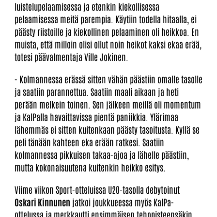
luistelupelaamisessa ja etenkin kiekollisessa
pelaamisessa meitä parempia. Käytiin todella hitaalla, ei
päästy riistoille ja kiekollinen pelaaminen oli heikkoa. En
muista, että milloin olisi ollut noin heikot kaksi ekaa erää,
totesi päävalmentaja Ville Jokinen.
- Kolmannessa erässä sitten vähän päästiin omalle tasolle
ja saatiin parannettua. Saatiin maali aikaan ja heti
perään melkein toinen. Sen jälkeen meillä oli momentum
ja KalPalla havaittavissa pientä paniikkia. Ylärimaa
lähemmäs ei sitten kuitenkaan päästy tasoitusta. Kyllä se
peli tänään kahteen eka erään ratkesi. Saatiin
kolmannessa pikkuisen takaa-ajoa ja lähelle päästiin,
mutta kokonaisuutena kuitenkin heikko esitys.
Viime viikon Sport-otteluissa U20-tasolla debytoinut
Oskari Kinnunen
jatkoi joukkueessa myös KalPa-
ottelussa ja merkkautti ensimmäisen tehopisteensäkin.