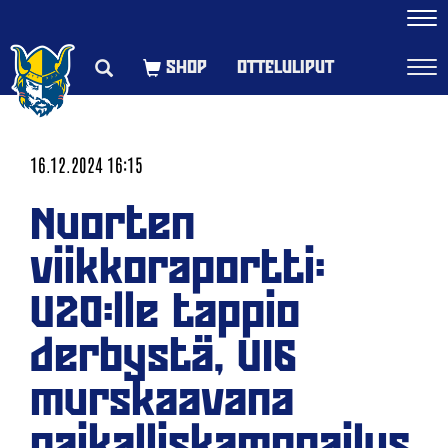
Navi
OTTELULIPUT
Navi
16.12.2024 16:15
Nuorten
viikkoraportti:
U20:lle tappio
derbystä, U16
murskaavana
paikalliskamppailus