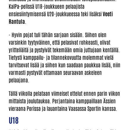
KalPa-pelissä U18-joukkueen pelaajista
ensiesiintymisensä U20-joukkueessa teki lisäksi
Veeti
Rantula
.
- Hyvin pojat tuli tähän sarjaan sisään. Siihen olen
varsinkin tyytyväinen, että pelasivat rohkeasti, olivat
yritteliäitä ja pystyivät tekemään omia juttujaan kentällä.
Tietysti kamppailu- ja tilannekovuutta molemmat vielä
tarvitsevat lisää ja siihen kun saadaan paukkua lisää, niin
varmasti pystyvät ottamaan seuraavan askeleen
pelaajana.
Tällä viikolla pelataan viimeiset ottelut ennen parin viikon
mittaista joulutaukoa. Perjantaina kamppaillaan Ässien
vieraana Porissa ja lauantaina Vaasassa Sportin kanssa.
U18