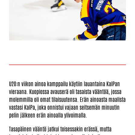
U20:n viikon ainoa kamppailu käytiin lauantaina KalPan
vieraana. Kuopiossa avauserä oli tasaista vääntöä, jossa
molemmilla oli omat tilaisuutensa. Erän ainoasta maalista
vastasi KalPa, joka onnistui vajaan seitsemän minuutin
pelin jälkeen erän ainoalla ylivoimalla.
Tasapäinen vääntö jatkui toisessakin erässä, mutta