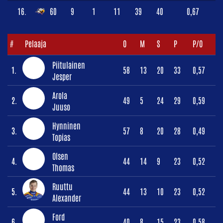
16.
60
9
1
11
39
40
0,67
#
Pelaaja
O
M
S
P
P/O
Piitulainen
1.
58
13
20
33
0,57
Jesper
Arola
2.
49
5
24
29
0,59
Juuso
Hynninen
3.
57
8
20
28
0,49
Topias
Olsen
4.
44
14
9
23
0,52
Thomas
Ruuttu
5.
44
13
10
23
0,52
Alexander
Ford
6.
40
8
15
23
0,58