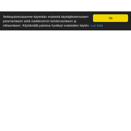
Verkkopalvelussamme käytetään evästeitä käyttäjäkokemuksen
Ok
parantamiseen sekä markkinoinnin kohdentamiseen ja
mittaamiseen. Käyttämällä palvelua hyväksyt evästeiden käytön.
Lue lisää