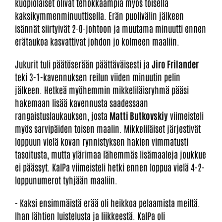
kuopiolaiset olivat tehokkaampia myös toisella
kaksikymmenminuuttisella. Erän puolivälin jälkeen
isännät siirtyivät 2-0-johtoon ja muutama minuutti ennen
erätaukoa kasvattivat johdon jo kolmeen maaliin.
Jukurit tuli päätöserään päättäväisesti ja
Jiro Frilander
teki 3-1-kavennuksen reilun viiden minuutin pelin
jälkeen. Hetkeä myöhemmin mikkeliläisryhmä pääsi
hakemaan lisää kavennusta saadessaan
rangaistuslaukauksen, josta
Matti Butkovskiy
viimeisteli
myös sarvipäiden toisen maalin. Mikkeliläiset järjestivät
loppuun vielä kovan rynnistyksen hakien vimmatusti
tasoitusta, mutta ylärimaa lähemmäs lisämaaleja joukkue
ei päässyt. KalPa viimeisteli hetki ennen loppua vielä 4-2-
loppunumerot tyhjään maaliin.
- Kaksi ensimmäistä erää oli heikkoa pelaamista meiltä.
Ihan lähtien luistelusta ja liikkeestä. KalPa oli