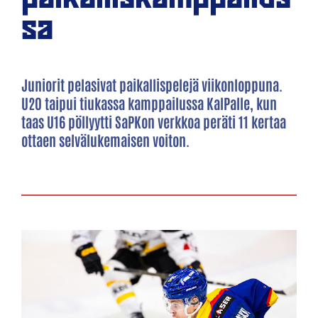
sa
Juniorit pelasivat paikallispelejä viikonloppuna.
U20 taipui tiukassa kamppailussa KalPalle, kun
taas U16 pöllyytti SaPKon verkkoa peräti 11 kertaa
ottaen selvälukemaisen voiton.