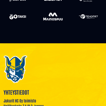
YHTEYSTIEDOT
Jukurit HC Oy toimisto
Hallituskatu 7 A 21 3. kerros