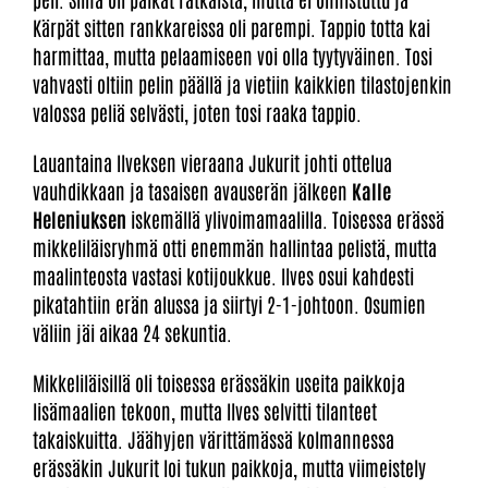
Kärpät sitten rankkareissa oli parempi. Tappio totta kai
harmittaa, mutta pelaamiseen voi olla tyytyväinen. Tosi
vahvasti oltiin pelin päällä ja vietiin kaikkien tilastojenkin
valossa peliä selvästi, joten tosi raaka tappio.
Lauantaina Ilveksen vieraana Jukurit johti ottelua
vauhdikkaan ja tasaisen avauserän jälkeen
Kalle
Heleniuksen
iskemällä ylivoimamaalilla. Toisessa erässä
mikkeliläisryhmä otti enemmän hallintaa pelistä, mutta
maalinteosta vastasi kotijoukkue. Ilves osui kahdesti
pikatahtiin erän alussa ja siirtyi 2-1-johtoon. Osumien
väliin jäi aikaa 24 sekuntia.
Mikkeliläisillä oli toisessa erässäkin useita paikkoja
lisämaalien tekoon, mutta Ilves selvitti tilanteet
takaiskuitta. Jäähyjen värittämässä kolmannessa
erässäkin Jukurit loi tukun paikkoja, mutta viimeistely