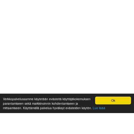
Verkkopalvelussamme käytetään evästeitä käyttäjäkokemuksen
Ok
parantamiseen sekä markkinoinnin kohdentamiseen ja
mittaamiseen. Käyttämällä palvelua hyväksyt evästeiden käytön.
Lue lisää