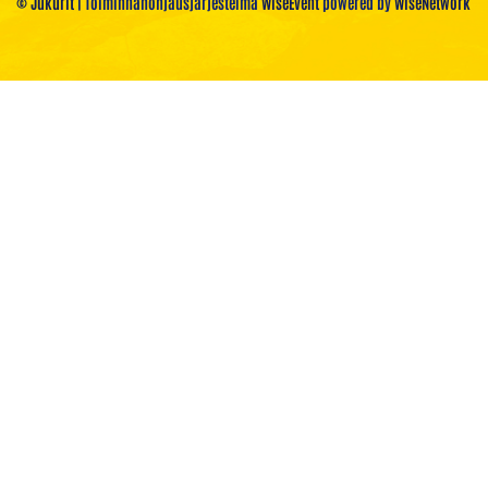
© Jukurit
| Toiminnanohjausjärjestelmä
WiseEvent
powered by
WiseNetwork