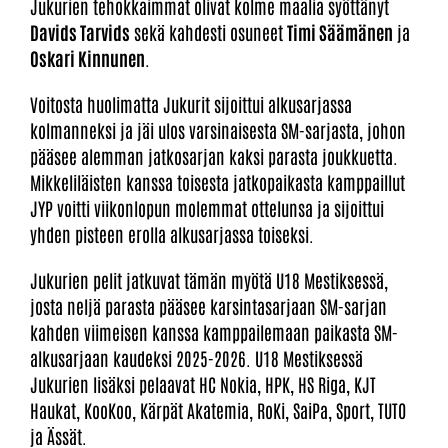
Jukurien tehokkaimmat olivat kolme maalia syöttänyt
Davids Tarvids
sekä kahdesti osuneet
Timi Säämänen
ja
Oskari Kinnunen
.
Voitosta huolimatta Jukurit sijoittui alkusarjassa
kolmanneksi ja jäi ulos varsinaisesta SM-sarjasta, johon
pääsee alemman jatkosarjan kaksi parasta joukkuetta.
Mikkeliläisten kanssa toisesta jatkopaikasta kamppaillut
JYP voitti viikonlopun molemmat ottelunsa ja sijoittui
yhden pisteen erolla alkusarjassa toiseksi.
Jukurien pelit jatkuvat tämän myötä U18 Mestiksessä,
josta neljä parasta pääsee karsintasarjaan SM-sarjan
kahden viimeisen kanssa kamppailemaan paikasta SM-
alkusarjaan kaudeksi 2025-2026. U18 Mestiksessä
Jukurien lisäksi pelaavat HC Nokia, HPK, HS Riga, KJT
Haukat, KooKoo, Kärpät Akatemia, RoKi, SaiPa, Sport, TUTO
ja Ässät.