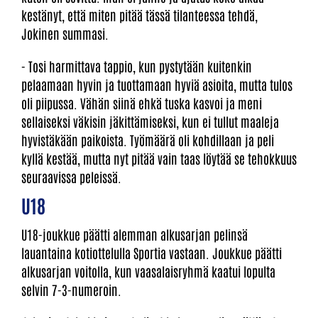
kestänyt, että miten pitää tässä tilanteessa tehdä,
Jokinen summasi.
- Tosi harmittava tappio, kun pystytään kuitenkin
pelaamaan hyvin ja tuottamaan hyviä asioita, mutta tulos
oli piipussa. Vähän siinä ehkä tuska kasvoi ja meni
sellaiseksi väkisin jäkittämiseksi, kun ei tullut maaleja
hyvistäkään paikoista. Työmäärä oli kohdillaan ja peli
kyllä kestää, mutta nyt pitää vain taas löytää se tehokkuus
seuraavissa peleissä.
U18
U18-joukkue päätti alemman alkusarjan pelinsä
lauantaina kotiottelulla Sportia vastaan. Joukkue päätti
alkusarjan voitolla, kun vaasalaisryhmä kaatui lopulta
selvin 7-3-numeroin.