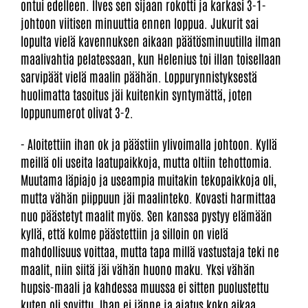
ontui edelleen. Ilves sen sijaan rokotti ja karkasi 3-1-
johtoon viitisen minuuttia ennen loppua. Jukurit sai
lopulta vielä kavennuksen aikaan päätösminuutilla ilman
maalivahtia pelatessaan, kun Helenius toi illan toisellaan
sarvipäät vielä maalin päähän. Loppurynnistyksestä
huolimatta tasoitus jäi kuitenkin syntymättä, joten
loppunumerot olivat 3-2.
- Aloitettiin ihan ok ja päästiin ylivoimalla johtoon. Kyllä
meillä oli useita laatupaikkoja, mutta oltiin tehottomia.
Muutama läpiajo ja useampia muitakin tekopaikkoja oli,
mutta vähän piippuun jäi maalinteko. Kovasti harmittaa
nuo päästetyt maalit myös. Sen kanssa pystyy elämään
kyllä, että kolme päästettiin ja silloin on vielä
mahdollisuus voittaa, mutta tapa millä vastustaja teki ne
maalit, niin siitä jäi vähän huono maku. Yksi vähän
hupsis-maali ja kahdessa muussa ei sitten puolustettu
kuten oli sovittu. Ihan ei jänne ja ajatus koko aikaa