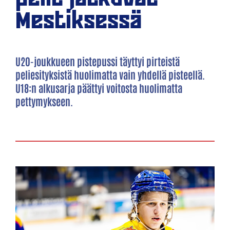
Mestiksessä
U20-joukkueen pistepussi täyttyi pirteistä
peliesityksistä huolimatta vain yhdellä pisteellä.
U18:n alkusarja päättyi voitosta huolimatta
pettymykseen.