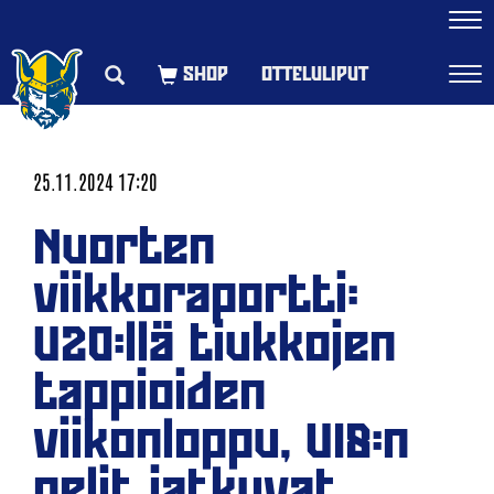
Navi
OTTELULIPUT
Navi
25.11.2024 17:20
Nuorten
viikkoraportti:
U20:llä tiukkojen
tappioiden
viikonloppu, U18:n
pelit jatkuvat