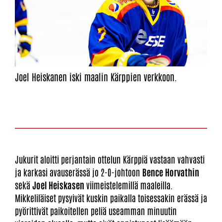
Joel Heiskanen iski maalin Kärppien verkkoon.
Jukurit aloitti perjantain ottelun Kärppiä vastaan vahvasti
ja karkasi avauserässä jo 2-0-johtoon
Bence
Horvathin
sekä
Joel Heiskasen
viimeistelemillä maaleilla.
Mikkeliläiset pysyivät kuskin paikalla toisessakin erässä ja
pyörittivät paikoitellen peliä useamman minuutin