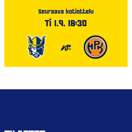
Seuraava kotiottelu
Ti 1.9. 18:30
VS.