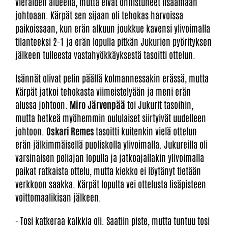
vieraiden alueella, mutta eivät onnistuneet lisäämään
johtoaan. Kärpät sen sijaan oli tehokas harvoissa
paikoissaan, kun erän alkuun joukkue kavensi ylivoimalla
tilanteeksi 2-1 ja erän lopulla pitkän Jukurien pyörityksen
jälkeen tulleesta vastahyökkäyksestä tasoitti ottelun.
Isännät olivat pelin päällä kolmannessakin erässä, mutta
Kärpät jatkoi tehokasta viimeistelyään ja meni erän
alussa johtoon.
Miro Järvenpää
toi Jukurit tasoihin,
mutta hetkeä myöhemmin oululaiset siirtyivät uudelleen
johtoon.
Oskari Remes
tasoitti kuitenkin vielä ottelun
erän jälkimmäisellä puoliskolla ylivoimalla. Jukureilla oli
varsinaisen peliajan lopulla ja jatkoajallakin ylivoimalla
paikat ratkaista ottelu, mutta kiekko ei löytänyt tietään
verkkoon saakka. Kärpät lopulta vei ottelusta lisäpisteen
voittomaalikisan jälkeen.
- Tosi katkeraa kalkkia oli. Saatiin piste, mutta tuntuu tosi