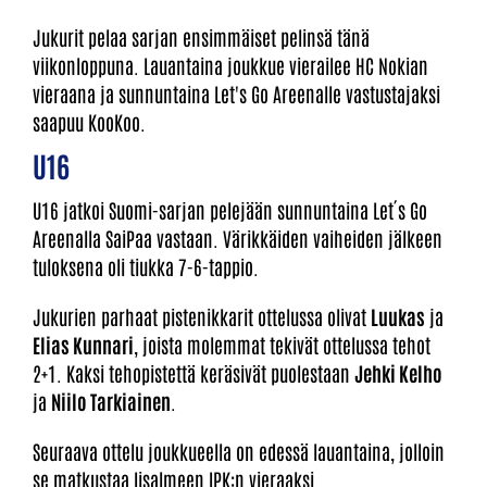
Jukurit pelaa sarjan ensimmäiset pelinsä tänä
viikonloppuna. Lauantaina joukkue vierailee HC Nokian
vieraana ja sunnuntaina Let's Go Areenalle vastustajaksi
saapuu KooKoo.
U16
U16 jatkoi Suomi-sarjan pelejään sunnuntaina Let´s Go
Areenalla SaiPaa vastaan. Värikkäiden vaiheiden jälkeen
tuloksena oli tiukka 7-6-tappio.
Jukurien parhaat pistenikkarit ottelussa olivat
Luukas
ja
Elias Kunnari
, joista molemmat tekivät ottelussa tehot
2+1. Kaksi tehopistettä keräsivät puolestaan
Jehki Kelho
ja
Niilo Tarkiainen
.
Seuraava ottelu joukkueella on edessä lauantaina, jolloin
se matkustaa Iisalmeen IPK:n vieraaksi.