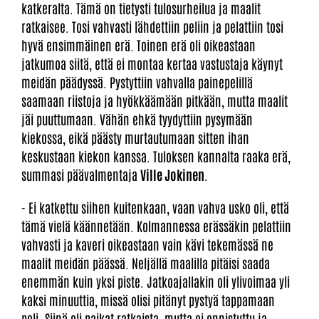
katkeralta. Tämä on tietysti tulosurheilua ja maalit
ratkaisee. Tosi vahvasti lähdettiin peliin ja pelattiin tosi
hyvä ensimmäinen erä. Toinen erä oli oikeastaan
jatkumoa siitä, että ei montaa kertaa vastustaja käynyt
meidän päädyssä. Pystyttiin vahvalla painepelillä
saamaan riistoja ja hyökkäämään pitkään, mutta maalit
jäi puuttumaan. Vähän ehkä tyydyttiin pysymään
kiekossa, eikä päästy murtautumaan sitten ihan
keskustaan kiekon kanssa. Tuloksen kannalta raaka erä,
summasi päävalmentaja
Ville Jokinen
.
- Ei katkettu siihen kuitenkaan, vaan vahva usko oli, että
tämä vielä käännetään. Kolmannessa erässäkin pelattiin
vahvasti ja kaveri oikeastaan vain kävi tekemässä ne
maalit meidän päässä. Neljällä maalilla pitäisi saada
enemmän kuin yksi piste. Jatkoajallakin oli ylivoimaa yli
kaksi minuuttia, missä olisi pitänyt pystyä tappamaan
peli. Siinä oli paikat ratkaista, mutta ei onnistuttu ja