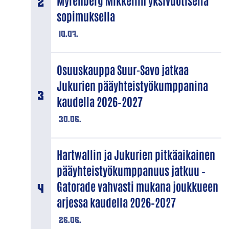
Myrenberg Mikkeliin yksivuotisella
sopimuksella
10.07.
Osuuskauppa Suur-Savo jatkaa
Jukurien pääyhteistyökumppanina
kaudella 2026–2027
30.06.
Hartwallin ja Jukurien pitkäaikainen
pääyhteistyökumppanuus jatkuu –
Gatorade vahvasti mukana joukkueen
arjessa kaudella 2026–2027
26.06.