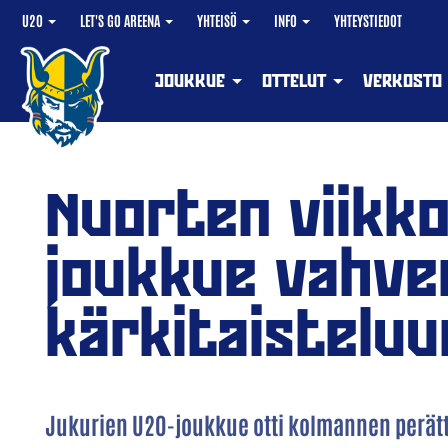
U20
LET'S GO AREENA
YHTEISÖ
INFO
YHTEYSTIEDOT
JOUKKUE
OTTELUT
VERKOSTO
Nuorten viikko
joukkue vahve
kärkitaisteluu
Jukurien U20-joukkue otti kolmannen perättä