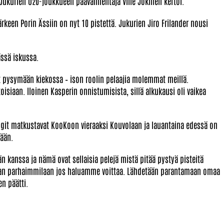
 Jukurien U20-joukkueen päävalmentaja Ville Jokinen kertoi.
rkeen Porin Ässiin on nyt 10 pistettä. Jukurien Jiro Frilander nousi
ässä iskussa.
vät pysymään kiekossa – ison roolin pelaajia molemmat meillä.
oisiaan. Iloinen Kasperin onnistumisista, sillä alkukausi oli vaikea
ikingit matkustavat KooKoon vieraaksi Kouvolaan ja lauantaina edessä on
lään.
 kanssa ja nämä ovat sellaisia pelejä mistä pitää pystyä pisteitä
ihan parhaimmilaan jos haluamme voittaa. Lähdetään parantamaan omaa
en päätti.