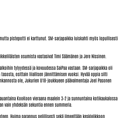
mutta pistepotti ei karttunut. SM-sarjapaikka luiskahti myös lopullisesti
Mikkeliläisten osumista vastasivat Timi Säämänen ja Jere Nissinen.
 jalkoihin tylyydessä ja kovuudessa SaiPaa vastaan. SM-sarjapaikka oli
tasosta, osittain liiallisen jännittämisen vuoksi. Hyvää oppia silti
uunkannosta ole, Jukurien U18-joukkueen päävalmentaja Joel Pasonen
 lauantaina KooKoon vieraana maalein 3–2 ja sunnuntaina kotikaukalossa
uman vain yhdeksän sekuntia ennen summeria.
hteen. Huima parannus pelillisesti sekä ilmeeltään keskiviikkoon