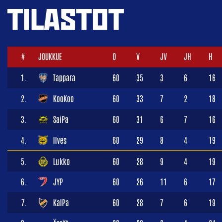
TILASTOT
#
JOUKKUE
O
V
JV
JH
H
1.
Tappara
60
35
3
6
16
2.
KooKoo
60
33
7
2
18
3.
SaiPa
60
31
6
7
16
4.
Ilves
60
29
8
4
19
5.
Lukko
60
28
9
4
19
6.
JYP
60
26
11
6
17
7.
KalPa
60
28
7
6
19