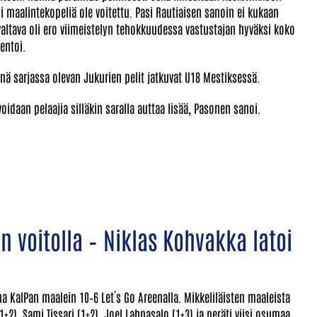
seni maalintekopeliä ole voitettu. Pasi Rautiaisen sanoin ei kukaan
altava oli ero viimeistelyn tehokkuudessa vastustajan hyväksi koko
entoi.
tenä sarjassa olevan Jukurien pelit jatkuvat U18 Mestiksessä.
idaan pelaajia silläkin saralla auttaa lisää, Pasonen sanoi.
n voitolla – Niklas Kohvakka latoi
na KalPan maalein 10–6 Let´s Go Areenalla. Mikkeliläisten maaleista
1+2), Sami Tissari (1+2), Joel Lahnasalo (1+3) ja peräti viisi osumaa