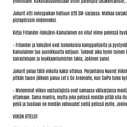
ylivoimalle. Kokonaisuudessaan oltiin parempia tasakentällisin,
Jukurit otti nelospaikan haltuun U20 SM-sarjassa. Matkaa sarjakä
pistepörssin viidenneksi.
Ketju Frilander–Valojärvi–Kainulainen on ollut viime peleissä hyv
– Frilander ja Valojärvi ovat isokokoisia kamppailijoita ja pysty
Kainulainen tuo juonikkuutta ketjuun. Tukevat aika hyvin toinen t
sairastelujen ja loukkaantumisten takia, Jokinen sanoi.
Jukurit pelaa tällä viikolla kaksi ottelua. Perjantaina Nuoret Vi
pitkän tauon jälkeen paluu Let´s Go Areenalle, kun SaiPa tulee ky
– Molemmat viikon vastustajista ovat samassa välisarjassa meidän
ottamaan. Sama mantra, mutta joka pelissä meidän pitää olla 
peliä ja tuodaan ne meidän vahvuudet siellä pelissä esille, Jokin
VIIKON OTTELUT: