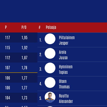
P
P/O
#
Pelaaja
117
1,95
Piitulainen
1.
Jesper
115
1,92
Arola
2.
112
1,87
Juuso
Hynninen
107
1,78
3.
Topias
106
1,77
Olsen
4.
Thomas
106
1,77
Ruuttu
104
1,73
5.
Alexander