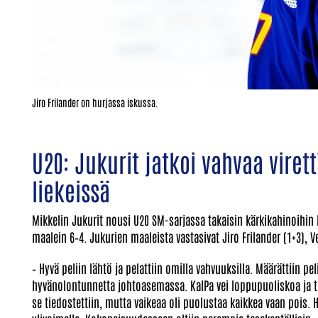
Jiro Frilander on hurjassa iskussa.
U20: Jukurit jatkoi vahvaa virett
liekeissä
Mikkelin Jukurit nousi U20 SM-sarjassa takaisin kärkikahinoihin
maalein 6–4. Jukurien maaleista vastasivat Jiro Frilander (1+3), V
– Hyvä peliin lähtö ja pelattiin omilla vahvuuksilla. Määrättiin pel
hyvänolontunnetta johtoasemassa. KalPa vei loppupuoliskoa ja tuo
se tiedostettiin, mutta vaikeaa oli puolustaa kaikkea vaan pois. H