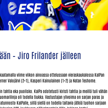
ään – Jiro Frilander jälleen
 kaatamalla viime viikon ainoassa ottelussaan vieraskaukalossa KalPan
erner Valojärvi (2+1), Kasperi Kainulainen (1+2) ja Natan Teshome.
in tahtia eka puolisko. KalPa odotetusti kiristi tahtia ja meillä tuli vähän
marilinja oli todella tiukka. Vastustajan ylivoima on sarjan paras ja
atunnosto KalPalle, sillä siellä on todella taitavia jätkiä tuohon sarjaan