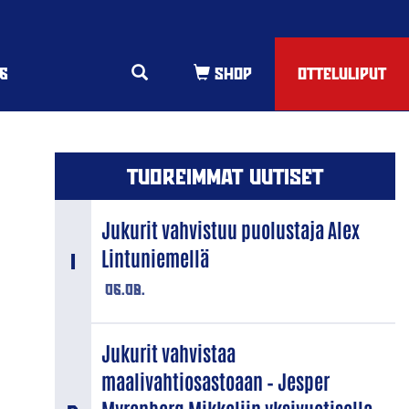
6
OTTELULIPUT
TUOREIMMAT UUTISET
Jukurit vahvistuu puolustaja Alex
Lintuniemellä
06.08.
Jukurit vahvistaa
maalivahtiosastoaan – Jesper