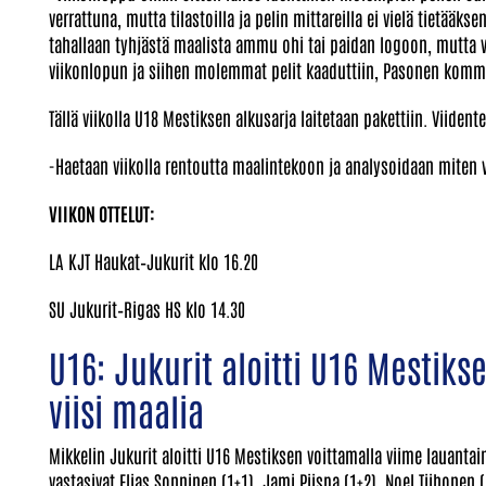
verrattuna, mutta tilastoilla ja pelin mittareilla ei vielä tietääk
tahallaan tyhjästä maalista ammu ohi tai paidan logoon, mutta v
viikonlopun ja siihen molemmat pelit kaaduttiin, Pasonen komm
Tällä viikolla U18 Mestiksen alkusarja laitetaan pakettiin. Viiden
-Haetaan viikolla rentoutta maalintekoon ja analysoidaan miten vo
VIIKON OTTELUT:
LA KJT Haukat–Jukurit klo 16.20
SU Jukurit–Rigas HS klo 14.30
U16: Jukurit aloitti U16 Mestikse
viisi maalia
Mikkelin Jukurit aloitti U16 Mestiksen voittamalla viime lauantai
vastasivat Elias Sonninen (1+1), Jami Piispa (1+2), Noel Tiihonen (