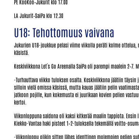
PE KooKoo–Jukurit klo 17.00
LA Jukurit–SaiPa klo 12.30
U18: Tehottomuus vaivana
Jukurien U18-joukkue pelasi viime viikolla peräti kolme ottelua, 
käsistä.
Keskiviikkona Let´s Go Areenalla SaiPa oli parempi maalein 2–7. 
-Turhauttava viikko tuloksen osalta. Keskiviikkona jäätiin täysin
silloin vielä omissa käsissä, mutta kauas jäätiin pelin vaatimasta 
jatkoon pojille, kun kokemusta ei juurikaan kovien pelien vast
kertoi.
Viikonloppuna saldona oli kaksi kitkerää maalin tappiota. Ensin
Kiekko-Vantaa haki pisteet 1–2-tuloksella tekemällä voitto-os
-Viikonloppu olikin sitten lähes identtinen molempien pelien su