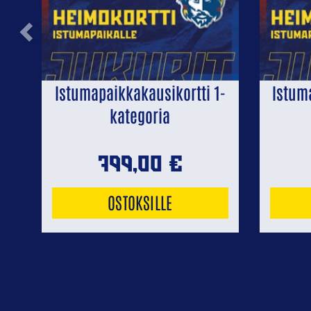
Previous
Istumapaikkakausikortti 1-
Istum
kategoria
799,00
€
OSTOKSILLE