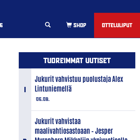
6
OTTELULIPUT
TUOREIMMAT UUTISET
Jukurit vahvistuu puolustaja Alex
Lintuniemellä
06.08.
Jukurit vahvistaa
maalivahtiosastoaan – Jesper