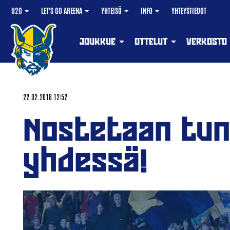
U20
LET'S GO AREENA
YHTEISÖ
INFO
YHTEYSTIEDOT
JOUKKUE
OTTELUT
VERKOSTO
22.02.2018 12:52
Nostetaan tun
yhdessä!