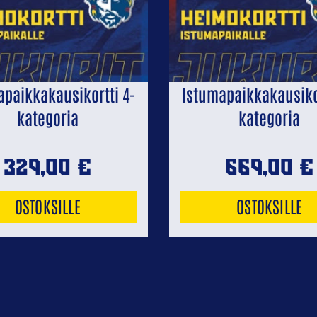
apaikkakausikortti 4-
Istumapaikkakausikor
kategoria
kategoria
329,00
€
669,00
€
OSTOKSILLE
OSTOKSILLE