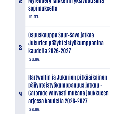
Myrenberg Mikkeliin yksivuotisella
sopimuksella
10.07.
Osuuskauppa Suur-Savo jatkaa
Jukurien pääyhteistyökumppanina
kaudella 2026–2027
30.06.
Hartwallin ja Jukurien pitkäaikainen
pääyhteistyökumppanuus jatkuu –
Gatorade vahvasti mukana joukkueen
arjessa kaudella 2026–2027
26.06.