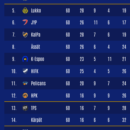
5.
Lukko
60
28
9
4
19
6.
JYP
60
26
11
6
17
7.
KalPa
60
28
7
6
19
8.
Ässät
60
26
6
4
24
9.
K-Espoo
60
23
5
11
21
10.
HIFK
60
25
4
5
26
11.
Pelicans
60
20
9
7
24
12.
HPK
60
16
9
9
26
13.
TPS
60
16
7
9
28
14.
Kärpät
60
16
6
6
32