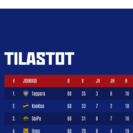
TILASTOT
#
JOUKKUE
O
V
JV
JH
H
1.
Tappara
60
35
3
6
16
2.
KooKoo
60
33
7
2
18
3.
SaiPa
60
31
6
7
16
4.
Ilves
60
29
8
4
19