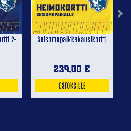
Next
tti 2-
Seisomapaikkakausikortti
239,00
€
OSTOKSILLE