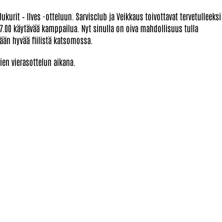
kurit – Ilves -otteluun. Sarvisclub ja Veikkaus toivottavat tervetulleeksi
7.00 käytävää kamppailua. Nyt sinulla on oiva mahdollisuus tulla
än hyvää fiilistä katsomossa.
rien vierasottelun aikana.