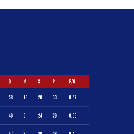
O
M
S
P
P/O
58
13
20
33
0,57
49
5
24
29
0,59
57
8
20
28
0,49