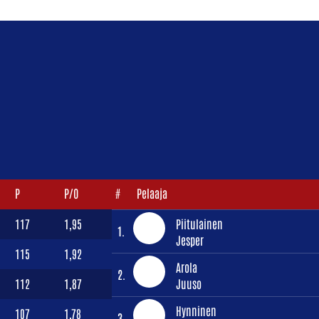
P
P/O
#
Pelaaja
117
1,95
Piitulainen
1.
Jesper
115
1,92
Arola
2.
112
1,87
Juuso
Hynninen
107
1,78
3.