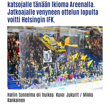
katsojalle tänään Ikioma Areenalla.
Jatkoajalle venyneen ottelun lopulta
voitti Helsingin IFK.
Hallin tunnelma oli huikea. Kuva: Jukurit / Mikko
Kankainen