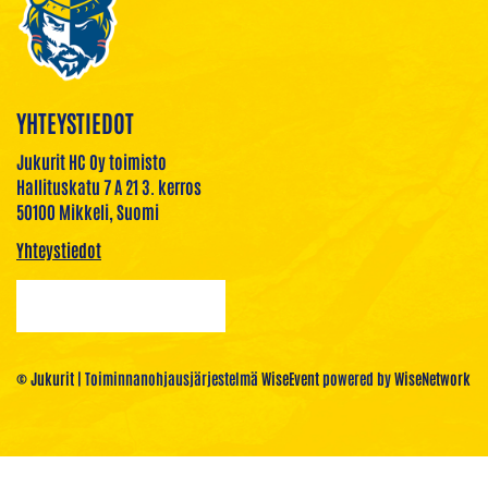
YHTEYSTIEDOT
Jukurit HC Oy toimisto
Hallituskatu 7 A 21 3. kerros
50100 Mikkeli, Suomi
Yhteystiedot
© Jukurit
| Toiminnanohjausjärjestelmä
WiseEvent
powered by
WiseNetwork