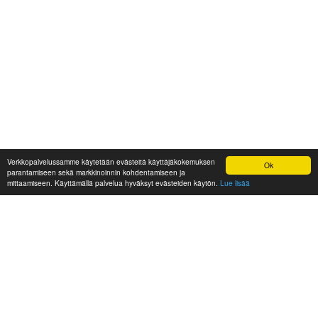
Verkkopalvelussamme käytetään evästeitä käyttäjäkokemuksen
Ok
parantamiseen sekä markkinoinnin kohdentamiseen ja
mittaamiseen. Käyttämällä palvelua hyväksyt evästeiden käytön.
Lue lisää