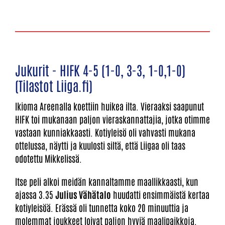
Jukurit - HIFK 4-5 (1-0, 3-3, 1-0,1-0)
(Tilastot Liiga.fi)
Ikioma Areenalla koettiin huikea ilta. Vieraaksi saapunut
HIFK toi mukanaan paljon vieraskannattajia, jotka otimme
vastaan kunniakkaasti. Kotiyleisö oli vahvasti mukana
ottelussa, näytti ja kuulosti siltä, että Liigaa oli taas
odotettu Mikkelissä.
Itse peli alkoi meidän kannaltamme maallikkaasti, kun
ajassa 3.35
Julius Vähätalo
huudatti ensimmäistä kertaa
kotiyleisöä. Erässä oli tunnetta koko 20 minuuttia ja
molemmat joukkeet loivat paljon hyviä maalipaikkoja.