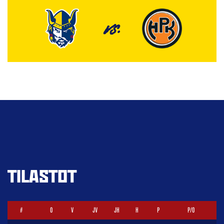
VS.
TILASTOT
#
O
V
JV
JH
H
P
P/O