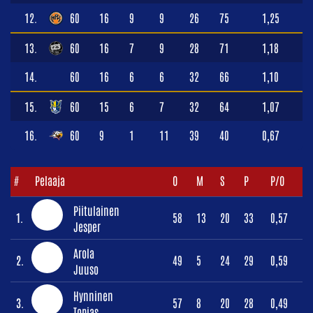
12.
60
16
9
9
26
75
1,25
13.
60
16
7
9
28
71
1,18
14.
60
16
6
6
32
66
1,10
15.
60
15
6
7
32
64
1,07
16.
60
9
1
11
39
40
0,67
#
Pelaaja
O
M
S
P
P/O
Piitulainen
1.
58
13
20
33
0,57
Jesper
Arola
2.
49
5
24
29
0,59
Juuso
Hynninen
3.
57
8
20
28
0,49
Topias