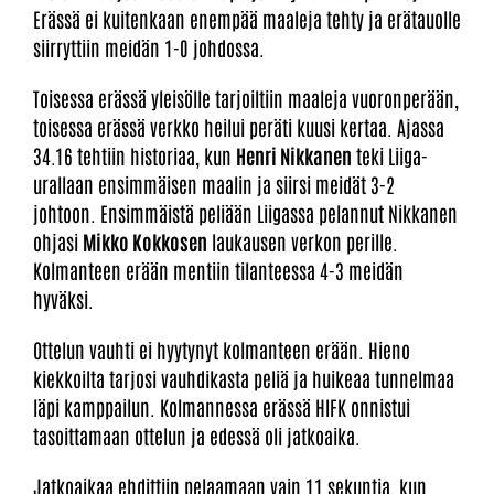
Erässä ei kuitenkaan enempää maaleja tehty ja erätauolle
siirryttiin meidän 1-0 johdossa.
Toisessa erässä yleisölle tarjoiltiin maaleja vuoronperään,
toisessa erässä verkko heilui peräti kuusi kertaa. Ajassa
34.16 tehtiin historiaa, kun
Henri Nikkanen
teki Liiga-
urallaan ensimmäisen maalin ja siirsi meidät 3-2
johtoon. Ensimmäistä peliään Liigassa pelannut Nikkanen
ohjasi
Mikko Kokkosen
laukausen verkon perille.
Kolmanteen erään mentiin tilanteessa 4-3 meidän
hyväksi.
Ottelun vauhti ei hyytynyt kolmanteen erään. Hieno
kiekkoilta tarjosi vauhdikasta peliä ja huikeaa tunnelmaa
läpi kamppailun. Kolmannessa erässä HIFK onnistui
tasoittamaan ottelun ja edessä oli jatkoaika.
Jatkoaikaa ehdittiin pelaamaan vain 11 sekuntia, kun