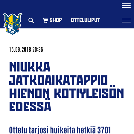
Navi
OTTELULIPUT
Navi
15.09.2018 20:36
NIUKKA
JATKOAIKATAPPIO
HIENON KOTIYLEISÖN
EDESSÄ
Ottelu tarjosi huikeita hetkiä 3701