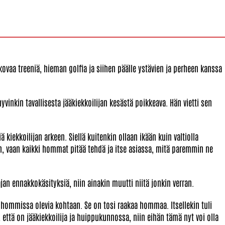
kovaa treeniä, hieman golfia ja siihen päälle ystävien ja perheen kanssa
vinkin tavallisesta jääkiekkoilijan kesästä poikkeava. Hän vietti sen
 kiekkoilijan arkeen. Siellä kuitenkin ollaan ikään kuin valtiolla
en, vaan kaikki hommat pitää tehdä ja itse asiassa, mitä paremmin ne
an ennakkokäsityksiä, niin ainakin muutti niitä jonkin verran.
sa hommissa olevia kohtaan. Se on tosi raakaa hommaa. Itsellekin tuli
e, että on jääkiekkoilija ja huippukunnossa, niin eihän tämä nyt voi olla