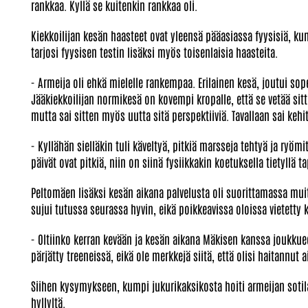
rankkaa. Kyllä se kuitenkin rankkaa oli.
Kiekkoilijan kesän haasteet ovat yleensä pääasiassa fyysisiä, ku
tarjosi fyysisen testin lisäksi myös toisenlaisia haasteita.
- Armeija oli ehkä mielelle rankempaa. Erilainen kesä, joutui so
Jääkiekkoilijan normikesä on kovempi kropalle, että se vetää sitte
mutta sai sitten myös uutta sitä perspektiiviä. Tavallaan sai ke
- Kyllähän sielläkin tuli käveltyä, pitkiä marsseja tehtyä ja ryöm
päivät ovat pitkiä, niin on siinä fysiikkakin koetuksella tietyllä t
Peltomäen lisäksi kesän aikana palvelusta oli suorittamassa muit
sujui tutussa seurassa hyvin, eikä poikkeavissa oloissa vietetty 
- Oltiinko kerran kevään ja kesän aikana Mäkisen kanssa joukkue
pärjätty treeneissä, eikä ole merkkejä siitä, että olisi haitannu
Siihen kysymykseen, kumpi jukurikaksikosta hoiti armeijan sotil
hyllyltä.