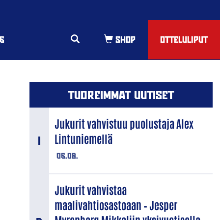
6
OTTELULIPUT
TUOREIMMAT UUTISET
Jukurit vahvistuu puolustaja Alex
Lintuniemellä
06.08.
Jukurit vahvistaa
maalivahtiosastoaan – Jesper