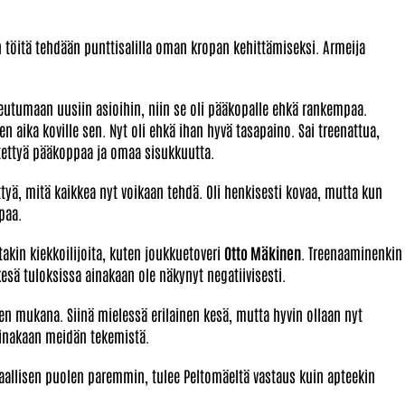
n töitä tehdään punttisalilla oman kropan kehittämiseksi. Armeija
peutumaan uusiin asioihin, niin se oli pääkopalle ehkä rankempaa.
n aika koville sen. Nyt oli ehkä ihan hyvä tasapaino. Sai treenattua,
hitettyä pääkoppaa ja omaa sisukkuutta.
ittyä, mitä kaikkea nyt voikaan tehdä. Oli henkisesti kovaa, mutta kun
apaa.
akin kiekkoilijoita, kuten joukkuetoveri
Otto Mäkinen
. Treenaaminenkin
kesä tuloksissa ainakaan ole näkynyt negatiivisesti.
en mukana. Siinä mielessä erilainen kesä, mutta hyvin ollaan nyt
t ainakaan meidän tekemistä.
aallisen puolen paremmin, tulee Peltomäeltä vastaus kuin apteekin