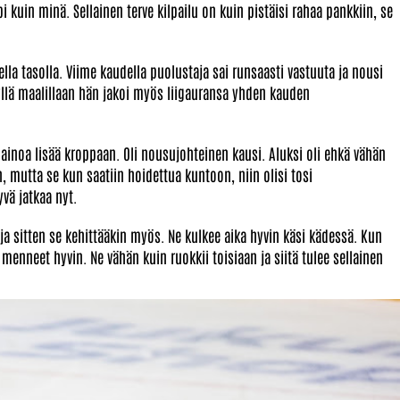
pi kuin minä. Sellainen terve kilpailu on kuin pistäisi rahaa pankkiin, se
la tasolla. Viime kaudella puolustaja sai runsaasti vastuuta ja nousi
yllä maalillaan hän jakoi myös liigauransa yhden kauden
 painoa lisää kroppaan. Oli nousujohteinen kausi. Aluksi oli ehkä vähän
 mutta se kun saatiin hoidettua kuntoon, niin olisi tosi
yvä jatkaa nyt.
a sitten se kehittääkin myös. Ne kulkee aika hyvin käsi kädessä. Kun
at menneet hyvin. Ne vähän kuin ruokkii toisiaan ja siitä tulee sellainen