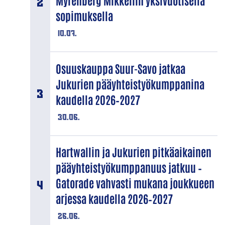
Myrenberg Mikkeliin yksivuotisella
sopimuksella
10.07.
Osuuskauppa Suur-Savo jatkaa
Jukurien pääyhteistyökumppanina
kaudella 2026–2027
30.06.
Hartwallin ja Jukurien pitkäaikainen
pääyhteistyökumppanuus jatkuu –
Gatorade vahvasti mukana joukkueen
arjessa kaudella 2026–2027
26.06.