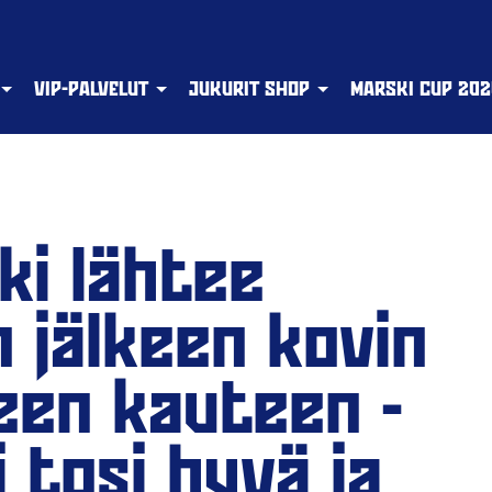
VIP-PALVELUT
JUKURIT SHOP
MARSKI CUP 202
ki lähtee
n jälkeen kovin
een kauteen -
 tosi hyvä ja