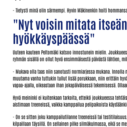
- Tietysti minä olin särmempi. Hyvin Mäkinenkin hoiti hommansa, 
"Nyt voisin mitata itse
hyökkäyspäässä"
Uuteen kauteen Peltomäki katsoo innostunein mielin. Joukkueess
ryhmän sisällä on ollut hyvä ensimmäisestä päivästä lähtien, mi
- Mukava olla taas niin sanotusti normiarjessa mukana. Innolla 
muutama vanha tuttukin tullut lisää porukkaan, niin erittäin hyvä
vapaa-ajalla, oikeastaan ihan jokapäiväisessä tekemisessä. Ollaa
Hyvä meininki ei kuitenkaan tarkoita, etteikö joukkueessa tehtä
aistimaan treeneissä, vaikka kamppailua pelipaikoista käydäänkin
- On se sitten joku kamppailutilanne treeneissä tai testitilaisuus
kilpaillaan täysillä. On sellainen pilke silmäkulmassa, eikä se m