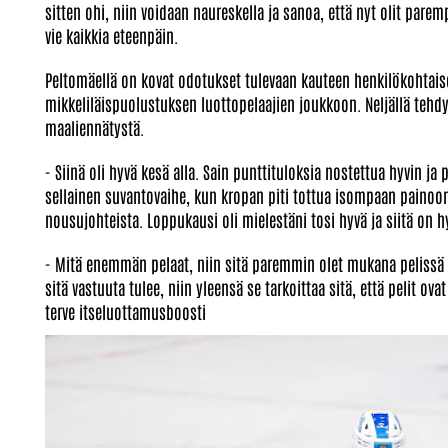
sitten ohi, niin voidaan naureskella ja sanoa, että nyt olit parem
vie kaikkia eteenpäin.
Peltomäellä on kovat odotukset tulevaan kauteen henkilökohtaisel
mikkeliläispuolustuksen luottopelaajien joukkoon. Neljällä tehd
maaliennätystä.
- Siinä oli hyvä kesä alla. Sain punttituloksia nostettua hyvin ja
sellainen suvantovaihe, kun kropan piti tottua isompaan painoon,
nousujohteista. Loppukausi oli mielestäni tosi hyvä ja siitä on h
- Mitä enemmän pelaat, niin sitä paremmin olet mukana pelissä j
sitä vastuuta tulee, niin yleensä se tarkoittaa sitä, että pelit ov
terve itseluottamusboosti