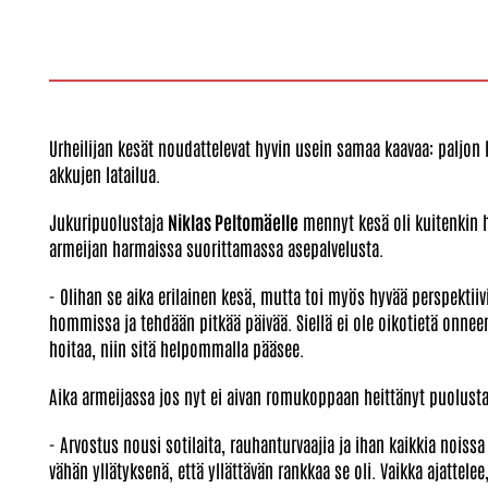
Urheilijan kesät noudattelevat hyvin usein samaa kaavaa: paljon 
akkujen latailua.
Jukuripuolustaja
Niklas Peltomäelle
mennyt kesä oli kuitenkin hy
armeijan harmaissa suorittamassa asepalvelusta.
- Olihan se aika erilainen kesä, mutta toi myös hyvää perspektiiviä
hommissa ja tehdään pitkää päivää. Siellä ei ole oikotietä onne
hoitaa, niin sitä helpommalla pääsee.
Aika armeijassa jos nyt ei aivan romukoppaan heittänyt puolustaj
- Arvostus nousi sotilaita, rauhanturvaajia ja ihan kaikkia nois
vähän yllätyksenä, että yllättävän rankkaa se oli. Vaikka ajattele