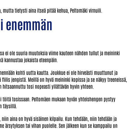
mutta tietysti aina itseä pitää kehua, Peltomäki virnuili.
äni enemmän
a ei ole suuria muutoksia viime kauteen nähden tullut ja meininki
kä kannustaa jokaista eteenpäin.
mennään kohti uutta kautta. Joukkue ei ole hirveästi muuttunut ja
 fiilis jengistä. Meillä on hyvä meininki kopissa ja se näkyy treeneissä,
n hitsaannuttu tosi nopeasti yllättävän hyvin yhteen.
isi töitä tosissaan. Peltomäen mukaan hyvän yhteishengen pystyy
 täysillä.
, niin aina on hyvä sisäinen kilpailu. Kun tehdään, niin tehdään ja
ene ärsytyksen tai vihan puolelle. Sen jälkeen kun se kamppailu on