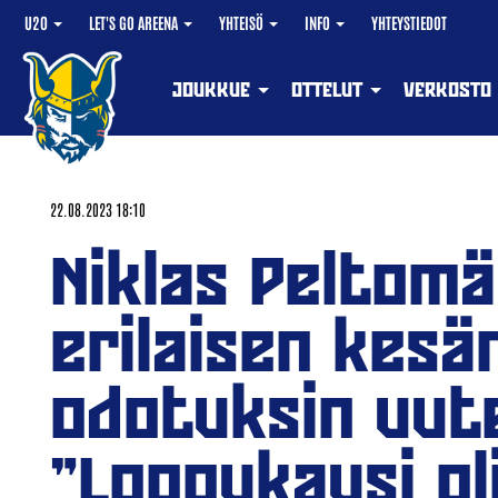
U20
LET'S GO AREENA
YHTEISÖ
INFO
YHTEYSTIEDOT
JOUKKUE
OTTELUT
VERKOSTO
22.08.2023 18:10
Niklas Peltomä
erilaisen kesä
odotuksin uut
"Loppukausi oli