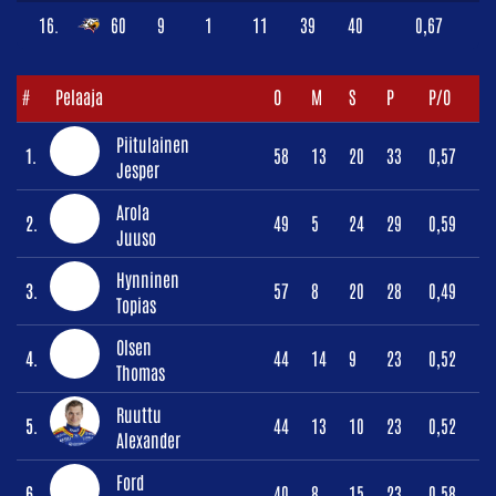
16.
60
9
1
11
39
40
0,67
#
Pelaaja
O
M
S
P
P/O
Piitulainen
1.
58
13
20
33
0,57
Jesper
Arola
2.
49
5
24
29
0,59
Juuso
Hynninen
3.
57
8
20
28
0,49
Topias
Olsen
4.
44
14
9
23
0,52
Thomas
Ruuttu
5.
44
13
10
23
0,52
Alexander
Ford
6.
40
8
15
23
0,58