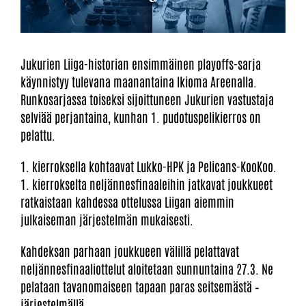
Jukurien Liiga-historian ensimmäinen playoffs-sarja
käynnistyy tulevana maanantaina Ikioma Areenalla.
Runkosarjassa toiseksi sijoittuneen Jukurien vastustaja
selviää perjantaina, kunhan 1. pudotuspelikierros on
pelattu.
1. kierroksella kohtaavat Lukko-HPK ja Pelicans-KooKoo.
1. kierrokselta neljännesfinaaleihin jatkavat joukkueet
ratkaistaan kahdessa ottelussa Liigan aiemmin
julkaiseman järjestelmän mukaisesti.
Kahdeksan parhaan joukkueen välillä pelattavat
neljännesfinaaliottelut aloitetaan sunnuntaina 27.3. Ne
pelataan tavanomaiseen tapaan paras seitsemästä –
järjestelmällä.