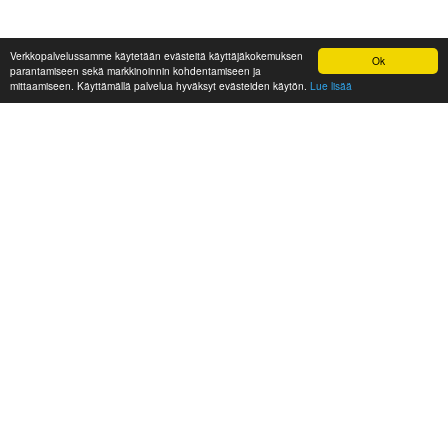
Verkkopalvelussamme käytetään evästeitä käyttäjäkokemuksen
Ok
parantamiseen sekä markkinoinnin kohdentamiseen ja
mittaamiseen. Käyttämällä palvelua hyväksyt evästeiden käytön.
Lue lisää