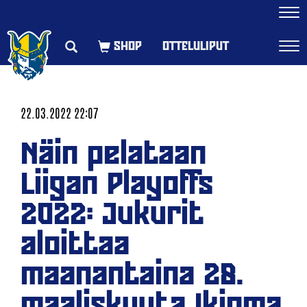
Navi
OTTELULIPUT
Navi
22.03.2022 22:07
Näin pelataan
Liigan Playoffs
2022: Jukurit
aloittaa
maanantaina 28.
maaliskuuta Ikioma