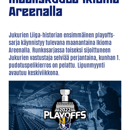
Areenalla
Jukurien Liiga-historian ensimmäinen playoffs-
sarja käynnistyy tulevana maanantaina Ikioma
Areenalla. Runkosarjassa toiseksi sijoittuneen
Jukurien vastustaja selviää perjantaina, kunhan 1.
pudotuspelikierros on pelattu. Lipunmyynti
avautuu keskiviikkona.