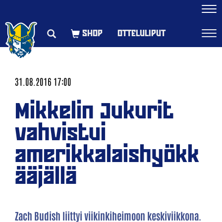
Navi
OTTELULIPUT
Navi
31.08.2016 17:00
Mikkelin Jukurit
vahvistui
amerikkalaishyökk
ääjällä
Zach Budish liittyi viikinkiheimoon keskiviikkona.