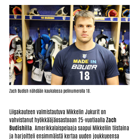
Zach Budish nähdään kaukalossa pelinumerolla 18.
Liigakauteen valmistautuva Mikkelin Jukurit on
vahvistanut hyökkääjäosastoaan 25-vuotiaalla
Zach
Budishilla
. Amerikkalaispelaaja saapui Mikkeliin tiistaina
ja harjoitteli ensimmäistä kertaa uuden joukkueensa