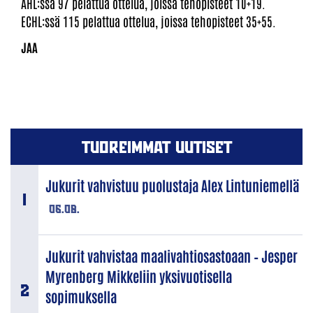
AHL:ssä 97 pelattua ottelua, joissa tehopisteet 10+19.
ECHL:ssä 115 pelattua ottelua, joissa tehopisteet 35+55.
TUOREIMMAT UUTISET
Jukurit vahvistuu puolustaja Alex Lintuniemellä
06.08.
Jukurit vahvistaa maalivahtiosastoaan – Jesper
Myrenberg Mikkeliin yksivuotisella
sopimuksella