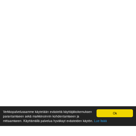
Verkkopalvelussamme käytetään evästeitä käyttäjäkokemuksen
Ok
parantamiseen sekä markkinoinnin kohdentamiseen ja
mittaamiseen. Käyttämällä palvelua hyväksyt evästeiden käytön.
Lue lisää