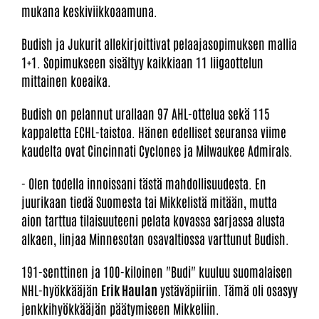
mukana keskiviikkoaamuna.
Budish ja Jukurit allekirjoittivat pelaajasopimuksen mallia
1+1. Sopimukseen sisältyy kaikkiaan 11 liigaottelun
mittainen koeaika.
Budish on pelannut urallaan 97 AHL-ottelua sekä 115
kappaletta ECHL-taistoa. Hänen edelliset seuransa viime
kaudelta ovat Cincinnati Cyclones ja Milwaukee Admirals.​
- Olen todella innoissani tästä mahdollisuudesta. En
juurikaan tiedä Suomesta tai Mikkelistä mitään, mutta
aion tarttua tilaisuuteeni pelata kovassa sarjassa alusta
alkaen, linjaa Minnesotan osavaltiossa varttunut Budish.
191-senttinen ja 100-kiloinen "Budi" kuuluu suomalaisen
NHL-hyökkääjän
Erik Haulan
ystäväpiiriin. Tämä oli osasyy
jenkkihyökkääjän päätymiseen Mikkeliin.