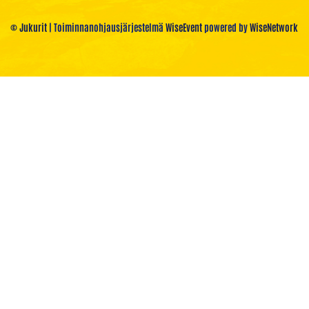
© Jukurit
| Toiminnanohjausjärjestelmä
WiseEvent
powered by
WiseNetwork