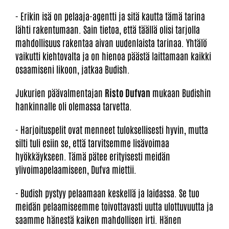
- Erikin isä on pelaaja-agentti ja sitä kautta tämä tarina
lähti rakentumaan. Sain tietoa, että täällä olisi tarjolla
mahdollisuus rakentaa aivan uudenlaista tarinaa. Yhtälö
vaikutti kiehtovalta ja on hienoa päästä laittamaan kaikki
osaamiseni likoon, jatkaa Budish.
Jukurien päävalmentajan
Risto Dufvan
mukaan Budishin
hankinnalle oli olemassa tarvetta.
- Harjoituspelit ovat menneet tuloksellisesti hyvin, mutta
silti tuli esiin se, että tarvitsemme lisävoimaa
hyökkäykseen. Tämä pätee erityisesti meidän
ylivoimapelaamiseen, Dufva miettii.
- Budish pystyy pelaamaan keskellä ja laidassa. Se tuo
meidän pelaamiseemme toivottavasti uutta ulottuvuutta ja
saamme hänestä kaiken mahdollisen irti. Hänen