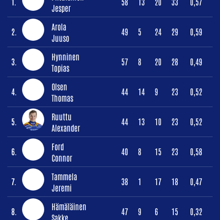
1.
58
13
20
33
0,57
Jesper
Arola
2.
49
5
24
29
0,59
Juuso
Hynninen
3.
57
8
20
28
0,49
Topias
Olsen
4.
44
14
9
23
0,52
Thomas
Ruuttu
5.
44
13
10
23
0,52
Alexander
Ford
6.
40
8
15
23
0,58
Connor
Tammela
7.
38
1
17
18
0,47
Jeremi
Hämäläinen
8.
47
9
6
15
0,32
Sakke