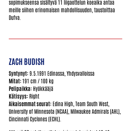
sopimukseensa sisältyvä 11 liigaottelun koeaika antaa
meille siihen erinomaisen mahdollisuuden, taustoittaa
Dufva.
ZACH BUDISH
Syntynyt:
9.5.1991 Edinassa, Yhdysvalloissa
Mitat:
191 cm / 100 kg
Pelipaikka:
Hyökkääjä
Kätisyys:
Right
Aikaisemmat seurat:
Edina High, Team South West,
University of Minnesota (NCAA), Milwaukee Admirals (AHL),
Cincinnati Cyclones (ECHL).