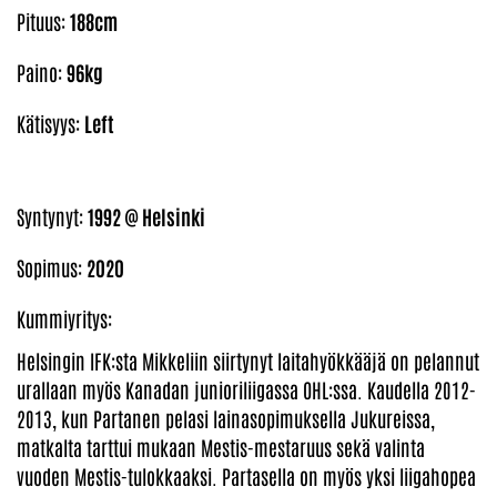
Pituus:
188cm
Paino:
96kg
Kätisyys:
Left
Syntynyt:
1992 @ Helsinki
Sopimus:
2020
Kummiyritys:
Helsingin IFK:sta Mikkeliin siirtynyt laitahyökkääjä on pelannut
urallaan myös Kanadan junioriliigassa OHL:ssa. Kaudella 2012-
2013, kun Partanen pelasi lainasopimuksella Jukureissa,
matkalta tarttui mukaan Mestis-mestaruus sekä valinta
vuoden Mestis-tulokkaaksi. Partasella on myös yksi liigahopea