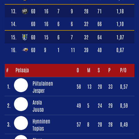
13.
60
16
7
9
28
71
1,18
14.
60
16
6
6
32
66
1,10
15.
60
15
6
7
32
64
1,07
16.
60
9
1
11
39
40
0,67
#
Pelaaja
O
M
S
P
P/O
Piitulainen
1.
58
13
20
33
0,57
Jesper
Arola
2.
49
5
24
29
0,59
Juuso
Hynninen
3.
57
8
20
28
0,49
Topias