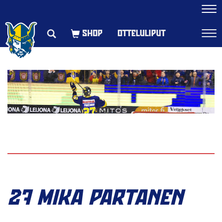
Navi
OTTELULIPUT
Navi
27 MIKA PARTANEN