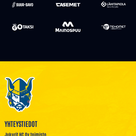
YHTEYSTIEDOT
Jukurit HC Oy toimisto