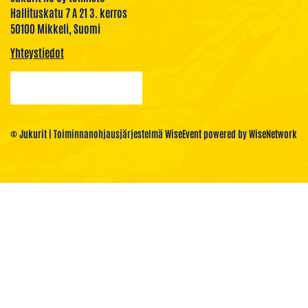
Hallituskatu 7 A 21 3. kerros
50100 Mikkeli, Suomi
Yhteystiedot
© Jukurit
| Toiminnanohjausjärjestelmä
WiseEvent
powered by
WiseNetwork