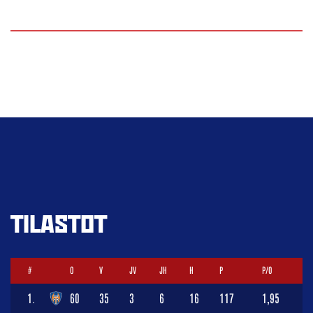
TILASTOT
#
O
V
JV
JH
H
P
P/O
1.
60
35
3
6
16
117
1,95