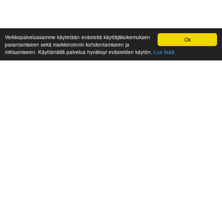
Verkkopalvelussamme käytetään evästeitä käyttäjäkokemuksen
Ok
parantamiseen sekä markkinoinnin kohdentamiseen ja
mittaamiseen. Käyttämällä palvelua hyväksyt evästeiden käytön.
Lue lisää