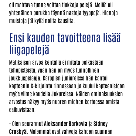
oli mahtava tunne voittaa tiukkoja pelejä. Meillä oli
yhtenäinen porukka täynnä nastoja tyyppejä. Hienoja
muistoja jäi kyllä noilta kausilta.
Ensi kauden tavoitteena lisää
liigapelejä
Matikaisen arvoa kentällä ei mitata pelkästään
tehopisteistä, vaan hän on myös tunnollinen
joukkuepelaaja. Kärppien junioreissa hän kantoi
kapteenin C-kirjainta rinnassaan ja kuului kapteenistoon
myös viime kaudella Jukureissa. Näiden ominaisuuksien
arvostus näkyy myös nuoren miehen kertoessa omista
esikuvistaan.
- Olen seurannut
Aleksander Barkovia
ja
Sidney
Crosbyä
. Molemmat ovat vahvoja kahden suunnan