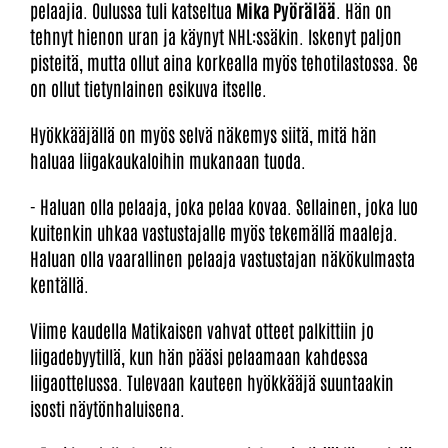
pelaajia. Oulussa tuli katseltua
Mika Pyörälää
. Hän on
tehnyt hienon uran ja käynyt NHL:ssäkin. Iskenyt paljon
pisteitä, mutta ollut aina korkealla myös tehotilastossa. Se
on ollut tietynlainen esikuva itselle.
Hyökkääjällä on myös selvä näkemys siitä, mitä hän
haluaa liigakaukaloihin mukanaan tuoda.
- Haluan olla pelaaja, joka pelaa kovaa. Sellainen, joka luo
kuitenkin uhkaa vastustajalle myös tekemällä maaleja.
Haluan olla vaarallinen pelaaja vastustajan näkökulmasta
kentällä.
Viime kaudella Matikaisen vahvat otteet palkittiin jo
liigadebyytillä, kun hän pääsi pelaamaan kahdessa
liigaottelussa. Tulevaan kauteen hyökkääjä suuntaakin
isosti näytönhaluisena.