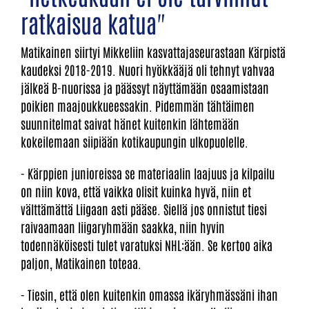
ratkaisua katua"
Matikainen siirtyi Mikkeliin kasvattajaseurastaan Kärpistä
kaudeksi 2018-2019. Nuori hyökkääjä oli tehnyt vahvaa
jälkeä B-nuorissa ja päässyt näyttämään osaamistaan
poikien maajoukkueessakin. Pidemmän tähtäimen
suunnitelmat saivat hänet kuitenkin lähtemään
kokeilemaan siipiään kotikaupungin ulkopuolelle.
- Kärppien junioreissa se materiaalin laajuus ja kilpailu
on niin kova, että vaikka olisit kuinka hyvä, niin et
välttämättä Liigaan asti pääse. Siellä jos onnistut tiesi
raivaamaan liigaryhmään saakka, niin hyvin
todennäköisesti tulet varatuksi NHL:ään. Se kertoo aika
paljon, Matikainen toteaa.
- Tiesin, että olen kuitenkin omassa ikäryhmässäni ihan