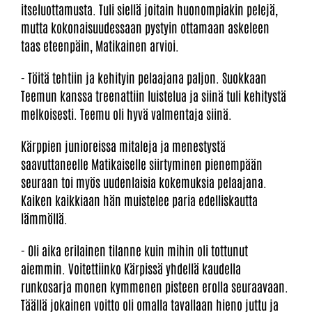
itseluottamusta. Tuli siellä joitain huonompiakin pelejä,
mutta kokonaisuudessaan pystyin ottamaan askeleen
taas eteenpäin, Matikainen arvioi.
- Töitä tehtiin ja kehityin pelaajana paljon. Suokkaan
Teemun kanssa treenattiin luistelua ja siinä tuli kehitystä
melkoisesti. Teemu oli hyvä valmentaja siinä.
Kärppien junioreissa mitaleja ja menestystä
saavuttaneelle Matikaiselle siirtyminen pienempään
seuraan toi myös uudenlaisia kokemuksia pelaajana.
Kaiken kaikkiaan hän muistelee paria edelliskautta
lämmöllä.
- Oli aika erilainen tilanne kuin mihin oli tottunut
aiemmin. Voitettiinko Kärpissä yhdellä kaudella
runkosarja monen kymmenen pisteen erolla seuraavaan.
Täällä jokainen voitto oli omalla tavallaan hieno juttu ja