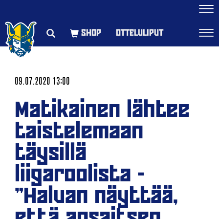
Navi
OTTELULIPUT
Navi
09.07.2020 13:00
Matikainen lähtee
taistelemaan
täysillä
liigaroolista -
"Haluan näyttää,
että ansaitsen