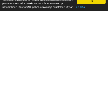
Ok
parantamiseen sekä markkinoinnin kohdentamiseen ja
mittaamiseen. Käyttämällä palvelua hyväksyt evästeiden käytön.
Lue lisää