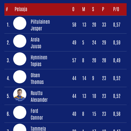
#
Pelaaja
O
M
S
P
P/O
Piitulainen
1.
58
13
20
33
0,57
Jesper
Arola
2.
49
5
24
29
0,59
Juuso
Hynninen
3.
57
8
20
28
0,49
Topias
Olsen
4.
44
14
9
23
0,52
Thomas
Ruuttu
5.
44
13
10
23
0,52
Alexander
Ford
6.
40
8
15
23
0,58
Connor
Tammela