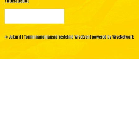
Yhteystiedot
© Jukurit
| Toiminnanohjausjärjestelmä
WiseEvent
powered by
WiseNetwork