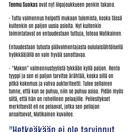
Teemu Suokas
ovat nyt liigajoukkueen penkin takana.
- Tuttu valmennus helpotti mukaan tulemista, koska tässä
kuitenkin on paljon uusia asioita. Nyt kuitenkin
toimintatavat on entuudestaan tuttuja, toteaa Matikainen.
Entuudestaan tutusta päävalmentajasta oululaislähtöisellä
hyökkääjällä on vain hyvää sanottavaa.
- "Makon" valmennustyylistä tykkään kyllä paljon. Rento
tyyppi ja sen ei paljon tarvitse ärähtää, koska sillä on
pitkä kokemus ja vahva auktoriteetti. Tulee sellainen
tunne, että kun se puhuu, niin se puhuu asiaa. Pidän myös
siitä, että hän on rehellinen pelaajille. Peliesitykset
merkitsevät eli ne pelaavat, jotka sen peliajan
ansaitsevat, Matikainen kuvailee.
"Hetkeäkään ei ole tarvinnut