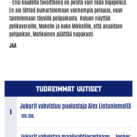
- Ensi kaudella tavoitteena on pelata vain lisää liigapelejä.
En aio lähteä kumartelemaan vanhempia pelaajia, vaan
taistelemaan täysillä pelipaikasta. Haluan näyttää
pelikavereille, Makolle ja koko Mikkelille, että ansaitsen
pelipaikan, Matikainen päättää napakasti.
TUOREIMMAT UUTISET
Jukurit vahvistuu puolustaja Alex Lintuniemellä
06.08.
Jukurit vahvistaa maalivahtiosastoaan – Jesper