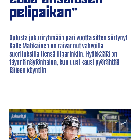
pelipaikan"
Oulusta jukuriryhmään pari vuotta sitten siirtynyt
Kalle Matikainen on raivannut vahvoilla
suorituksilla tiensä liigarinkiin. Hyökkääjä on
täynnä näytönhalua, kun uusi kausi pyörähtää
jälleen käyntiin.