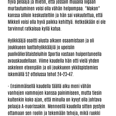
hyvä pelaaja ja mietin, että jossain muualla liigaan
murtautuminen voisi olla vähän helpompaa. "Makon"
kanssa silloin keskusteltiin ja hän sai vakuutettua, että
Mikkeli voisi olla hyvä paikka kehittyä. Hetkeäkään ei ole
tarvinnut ratkaisua kyllä katua.
Hyökkääjä osoitti alusta alkaen osaamistaan ja oli
joukkueen luottohyökkääjiä jo upeisiin
puolivälierätaisteluihin Sportia vastaan huipentuneella
avauskaudellaan. Viime kaudella hän otti vielä yhden
askeleen eteenpäin ja oli joukkueen ykköspistemies
iskemällä 52 ottelussa tehot 24+23=47.
- Ensimmäisellä kaudella täällä alku meni vähän
vanhojen vammojen kanssa painimiseen, mutta tiesin
kuitenkin koko ajan, että minulla on kyvyt olla johtava
pelaaja A-nuorissakin. Menneellä kaudella sitten pystyin
ottamaan sen roolin ja tekemään tehoja, mikä ruokki