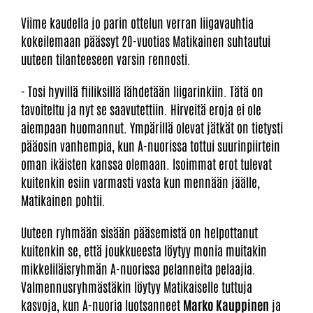
Viime kaudella jo parin ottelun verran liigavauhtia
kokeilemaan päässyt 20-vuotias Matikainen suhtautui
uuteen tilanteeseen varsin rennosti.
- Tosi hyvillä fiiliksillä lähdetään liigarinkiin. Tätä on
tavoiteltu ja nyt se saavutettiin. Hirveitä eroja ei ole
aiempaan huomannut. Ympärillä olevat jätkät on tietysti
pääosin vanhempia, kun A-nuorissa tottui suurinpiirtein
oman ikäisten kanssa olemaan. Isoimmat erot tulevat
kuitenkin esiin varmasti vasta kun mennään jäälle,
Matikainen pohtii.
Uuteen ryhmään sisään pääsemistä on helpottanut
kuitenkin se, että joukkueesta löytyy monia muitakin
mikkeliläisryhmän A-nuorissa pelanneita pelaajia.
Valmennusryhmästäkin löytyy Matikaiselle tuttuja
kasvoja, kun A-nuoria luotsanneet
Marko Kauppinen
ja