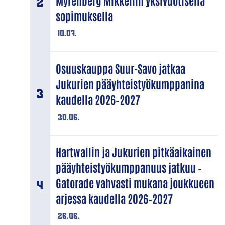
Myrenberg Mikkeliin yksivuotisella
sopimuksella
10.07.
Osuuskauppa Suur-Savo jatkaa
Jukurien pääyhteistyökumppanina
kaudella 2026–2027
30.06.
Hartwallin ja Jukurien pitkäaikainen
pääyhteistyökumppanuus jatkuu –
Gatorade vahvasti mukana joukkueen
arjessa kaudella 2026–2027
26.06.