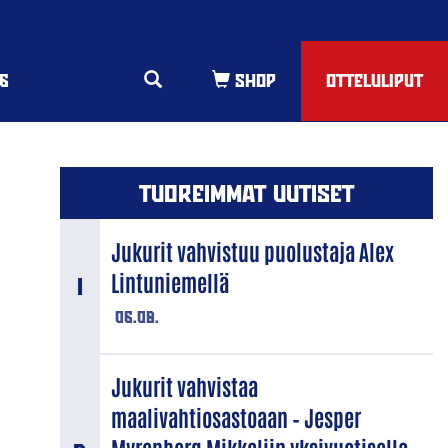
6
OTTELULIPUT
TUOREIMMAT UUTISET
Jukurit vahvistuu puolustaja Alex
Lintuniemellä
06.08.
Jukurit vahvistaa
maalivahtiosastoaan – Jesper