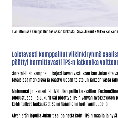
Illan ottelussa kamppailtiin tosissaan kiekosta. Kuva: Jukurit / Mikko Kankain
Loistavasti kamppaillut viikinkiryhmä saalis
päättyi harmittavasti TPS:n jatkoaika voittoo
:Torstai-illan kamppailu tarjosi kovan vastuksen kun Jukureita va
tasaisissa merkeissä ja päättyi upean taistelun jälkeen vasta jatko
Molemmat joukkueet lähtivät illan peliin tarkkaillen. Ensimmäinen
puolustuspelillä Jukurit sai pidettyä TPS:n vahvan hyökkäyksen pi
kohti tulleet laukaukset
Sami Rajaniemi
hoiti varmuudella.
Aivan erän lopulla Jukurit sai painetta kohti TPS:n maalia ja hyv