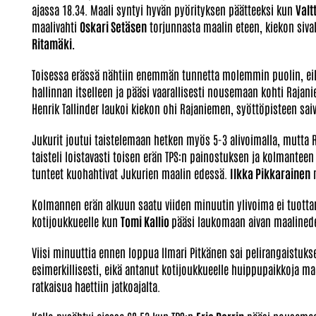
ajassa 18.34. Maali syntyi hyvän pyörityksen päätteeksi kun
Valt
maalivahti
Oskari Setäsen
torjunnasta maalin eteen, kiekon siva
Ritamäki.
Toisessa erässä nähtiin enemmän tunnetta molemmin puolin, eikä p
hallinnan itselleen ja pääsi vaarallisesti nousemaan kohti Rajani
Henrik Tallinder laukoi kiekon ohi Rajaniemen, syöttöpisteen sai
Jukurit joutui taistelemaan hetken myös 5-3 alivoimalla, mutta 
taisteli loistavasti toisen erän TPS:n painostuksen ja kolmanteen
tunteet kuohahtivat Jukurien maalin edessä.
Ilkka Pikkarainen
m
Kolmannen erän alkuun saatu viiden minuutin ylivoima ei tuottanu
kotijoukkueelle kun
Tomi Kallio
pääsi laukomaan aivan maalinedes
Viisi minuuttia ennen loppua Ilmari Pitkänen sai pelirangaistuks
esimerkillisesti, eikä antanut kotijoukkueelle huippupaikkoja ma
ratkaisua haettiin jatkoajalta.