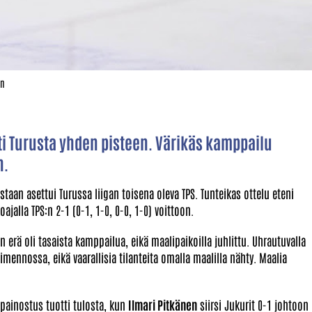
en
ti Turusta yhden pisteen. Värikäs kamppailu
n.
staan asettui Turussa liigan toisena oleva TPS. Tunteikas ottelu eteni
ajalla TPS:n 2-1 (0-1, 1-0, 0-0, 1-0) voittoon.
 erä oli tasaista kamppailua, eikä maalipaikoilla juhlittu. Uhrautuvalla
mennossa, eikä vaarallisia tilanteita omalla maalilla nähty. Maalia
ä painostus tuotti tulosta, kun
Ilmari Pitkänen
siirsi Jukurit 0-1 johtoon