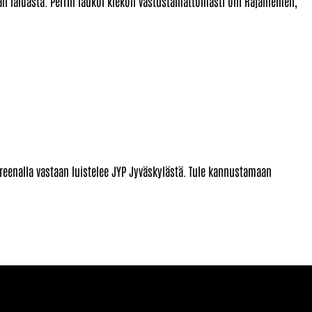
 laidasta. Perrin laukoi kiekon vastustamattomasti ohi Rajaniemen,
eenalla vastaan luistelee JYP Jyväskylästä. Tule kannustamaan