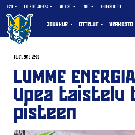
U20
LET'S GO AREENA
YHTEISÖ
INFO
YHTEYSTIEDOT
JOUKKUE
OTTELUT
VERKOSTO
18.01.2018 22:22
LUMME ENERGIA
Upea taistelu 
pisteen