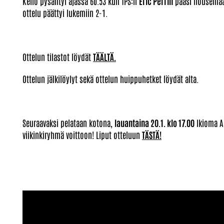
Kello pysähtyi ajassa 60.53 kun TPS:n
Eric Perrin
pääsi nousemaan
ottelu päättyi lukemiin 2-1.
Ottelun tilastot löydät
TÄÄLTÄ.
Ottelun jälkilöylyt sekä ottelun huippuhetket löydät alta.
Seuraavaksi pelataan kotona,
lauantaina 20.1. klo 17.00
Ikioma Ar
viikinkiryhmä voittoon! Liput otteluun
TÄSTÄ!