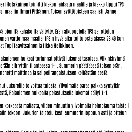
teri Hotakainen
toimitti kiekon laidasta maalille ja kiekko tippui TPS
lsi maaliin
Ilmari Pitkänen
. Toisen syöttöpisteen saalisti
Janne
ieniltä kahakoilta vältytty. Erän alkupuolella TPS sai ottelun
emen vartioimaa maalia. TPS:n hyvä alku toi tulosta ajassa 23.49 kun
vat
Topi Taavitsainen
ja
Ilkka Heikkinen.
Rajaniemen huikeat torjunnat pitivät lukemat tasoissa. Viikinkiryhmä
 erään siirryttiin tilanteessa 1-1. Summerin päättäessä toisen erän,
enetti malttinsa ja sai pelirangaistuksen keihästämisestä.
t Jukureille toivottua tulosta. Ylivoimalla paras paikka syntyikin
tä, Rajaniemen huikealla pelastuksella lukemat säilyi 1-1.
en korkeasta mailasta, viiden minuutin ylivoimalla heimolauma taisteli
alin tekoon. Jukurien taistelu kesti summerin loppuun asti ja ottelun