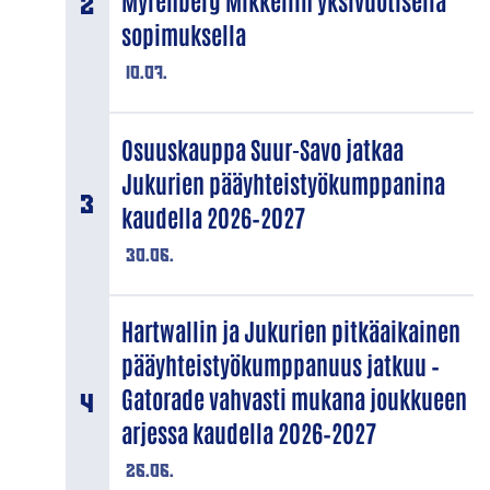
Myrenberg Mikkeliin yksivuotisella
sopimuksella
10.07.
Osuuskauppa Suur-Savo jatkaa
Jukurien pääyhteistyökumppanina
kaudella 2026–2027
30.06.
Hartwallin ja Jukurien pitkäaikainen
pääyhteistyökumppanuus jatkuu –
Gatorade vahvasti mukana joukkueen
arjessa kaudella 2026–2027
26.06.