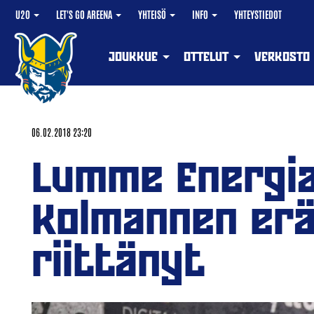
U20
LET'S GO AREENA
YHTEISÖ
INFO
YHTEYSTIEDOT
JOUKKUE
OTTELUT
VERKOSTO
06.02.2018 23:20
Lumme Energia
Kolmannen erän
riittänyt