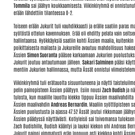
Tommila
sai jäähyn koukkaamisesta. Viikinkiryhmä ei onnistunut
erään lähdettiin tilanteessa 0-2.
Toiseen erään Jukurit tuli vauhdikkaasti ja erälle saatiin paras 
syötöstä ottelun kavennuksen. Erää oli ehditty pelata vain seitse
hallintaansa. Hyökkäyksiä saatiin kohti Ässien maalia, kuitenkin
poikittaisesta mailasta ja Jukureille avautuu mahdollisuus hake
Ässien
Simon Suoranta
pääsee karkaamaan Jukurien puolustukselt
Jukurit joutuu antautumaan jälleen.
Sakari Salminen
pääsi käytt
mentiin Jukurien hallinnassa, mutta Ässät onnistui viimeistele
Viikinkiryhmä tuli erätauolta sisuuntuneena ja näytti taisteluilm
pelin painopisteen Ässien päätyyn. Esiin nousi
Zach Budish
ja n
tulosta, kun maalille lauottu kiekko tippuu Ässien maalivahdilt
Ässien maalivahdin
Andreas Bernardin.
Maaliin syöttöpisteen s
Ässien puolustusta ja ajassa 47.52 Ässät joutui rikkomaan jäähyn 
Ässien päädyssä näyttävästi. Kotiyleisö sai toivomansa tuloksen
Zach Budishille, Budish kääntyi ja laukoi kiekon ohi Andreas Be
Jukurit painoi vimmatusti erän loppuun asti kiekkoa kohti Ässi