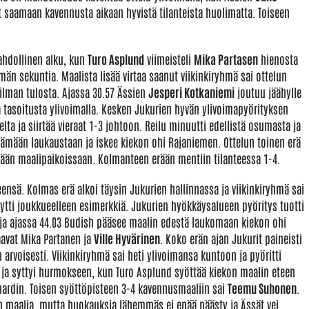
 saamaan kavennusta aikaan hyvistä tilanteista huolimatta. Toiseen
mahdollinen alku, kun
Turo Asplund
viimeisteli
Mika Partasen
hienosta
män sekuntia. Maalista lisää virtaa saanut viikinkiryhmä sai ottelun
 ilman tulosta. Ajassa 30.57 Ässien
Jesperi Kotkaniemi
joutuu jäähylle
a tasoitusta ylivoimalla. Kesken Jukurien hyvän ylivoimapyörityksen
a ja siirtää vieraat 1-3 johtoon. Reilu minuutti edellistä osumasta ja
ämään laukaustaan ja iskee kiekon ohi Rajaniemen. Ottelun toinen erä
mään maalipaikoissaan. Kolmanteen erään mentiin tilanteessa 1-4.
eensä. Kolmas erä alkoi täysin Jukurien hallinnassa ja viikinkiryhmä sai
äytti joukkueelleen esimerkkiä. Jukurien hyökkäysalueen pyöritys tuotti
a ja ajassa 44.03 Budish pääsee maalin edestä laukomaan kiekon ohi
aavat Mika Partanen ja
Ville Hyvärinen
. Koko erän ajan Jukurit paineisti
arvoisesti. Viikinkiryhmä sai heti ylivoimansa kuntoon ja pyöritti
 ja syttyi hurmokseen, kun Turo Asplund syöttää kiekon maalin eteen
rnardin. Toisen syöttöpisteen 3-4 kavennusmaaliin sai
Teemu Suhonen
.
en maalia, mutta huokauksia lähemmäs ei enää päästy ja Ässät vei