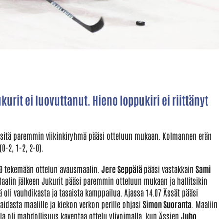
urit ei luovuttanut. Hieno loppukiri ei riittänyt
ni sitä paremmin viikinkiryhmä pääsi otteluun mukaan. Kolmannen erän
(0-2, 1-2, 2-0).
.19 tekemään ottelun avausmaalin.
Jere Seppälä
pääsi vastakkain
Sami
aalin jälkeen Jukurit pääsi paremmin otteluun mukaan ja hallitsikin
 oli vauhdikasta ja tasaista kamppailua. Ajassa 14.07 Ässät pääsi
laidasta maalille ja kiekon verkon perille ohjasi
Simon Suoranta
. Maaliin
lla oli mahdollisuus kaventaa ottelu ylivoimalla, kun Ässien
Juho