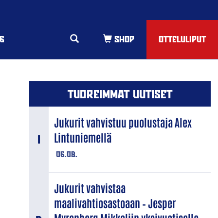
6
OTTELULIPUT
TUOREIMMAT UUTISET
Jukurit vahvistuu puolustaja Alex
Lintuniemellä
06.08.
Jukurit vahvistaa
maalivahtiosastoaan – Jesper