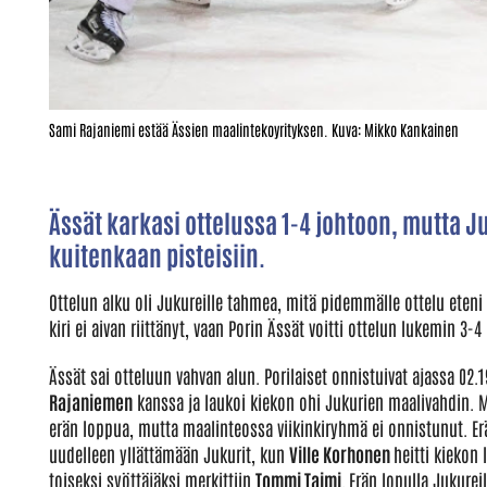
Sami Rajaniemi estää Ässien maalintekoyrityksen. Kuva: Mikko Kankainen
Ässät karkasi ottelussa 1-4 johtoon, mutta Juk
kuitenkaan pisteisiin.
Ottelun alku oli Jukureille tahmea, mitä pidemmälle ottelu ete
kiri ei aivan riittänyt, vaan Porin Ässät voitti ottelun lukemin 3-4 
Ässät sai otteluun vahvan alun. Porilaiset onnistuivat ajassa 02
Rajaniemen
kanssa ja laukoi kiekon ohi Jukurien maalivahdin. M
erän loppua, mutta maalinteossa viikinkiryhmä ei onnistunut. Erä
uudelleen yllättämään Jukurit, kun
Ville Korhonen
heitti kiekon 
toiseksi syöttäjäksi merkittiin
Tommi Taimi.
Erän lopulla Jukurei