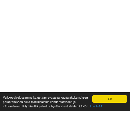
Verkkopalvelussamme käytetään evästeitä käyttäjäkokemuksen
Ok
parantamiseen sekä markkinoinnin kohdentamiseen ja
mittaamiseen. Käyttämällä palvelua hyväksyt evästeiden käytön.
Lue lisää