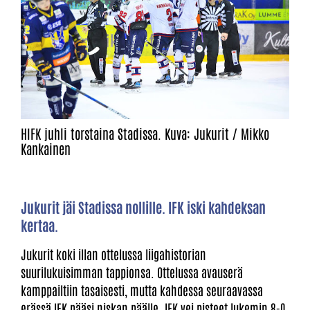
HIFK juhli torstaina Stadissa. Kuva: Jukurit / Mikko
Kankainen
Jukurit jäi Stadissa nollille. IFK iski kahdeksan
kertaa.
Jukurit koki illan ottelussa liigahistorian
suurilukuisimman tappionsa. Ottelussa avauserä
kamppailtiin tasaisesti, mutta kahdessa seuraavassa
erässä IFK pääsi niskan päälle. IFK vei pisteet lukemin 8-0