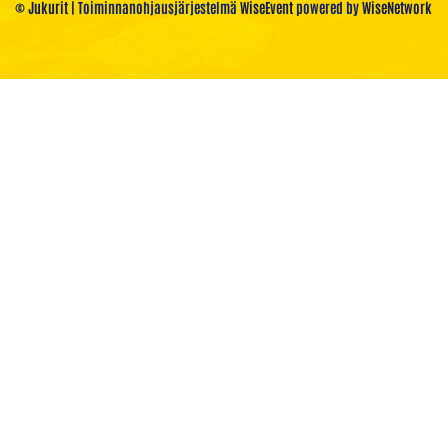
© Jukurit
| Toiminnanohjausjärjestelmä
WiseEvent
powered by
WiseNetwork