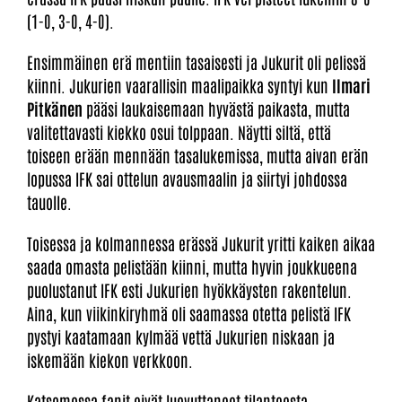
(1-0, 3-0, 4-0).
Ensimmäinen erä mentiin tasaisesti ja Jukurit oli pelissä
kiinni. Jukurien vaarallisin maalipaikka syntyi kun
Ilmari
Pitkänen
pääsi laukaisemaan hyvästä paikasta, mutta
valitettavasti kiekko osui tolppaan. Näytti siltä, että
toiseen erään mennään tasalukemissa, mutta aivan erän
lopussa IFK sai ottelun avausmaalin ja siirtyi johdossa
tauolle.
Toisessa ja kolmannessa erässä Jukurit yritti kaiken aikaa
saada omasta pelistään kiinni, mutta hyvin joukkueena
puolustanut IFK esti Jukurien hyökkäysten rakentelun.
Aina, kun viikinkiryhmä oli saamassa otetta pelistä IFK
pystyi kaatamaan kylmää vettä Jukurien niskaan ja
iskemään kiekon verkkoon.
Katsomossa fanit eivät luovuttaneet tilanteesta