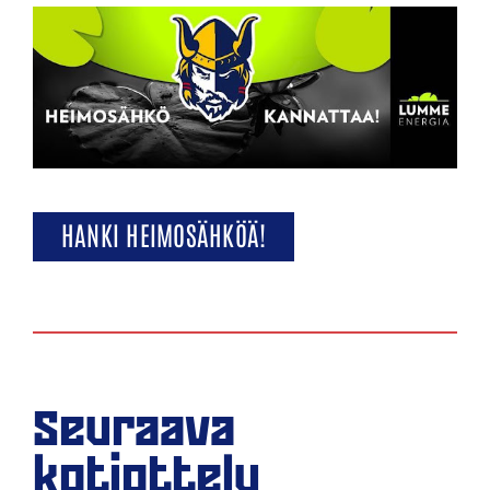
HANKI HEIMOSÄHKÖÄ!
Seuraava
kotiottelu