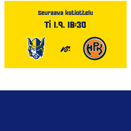
Seuraava kotiottelu
Ti 1.9. 18:30
VS.