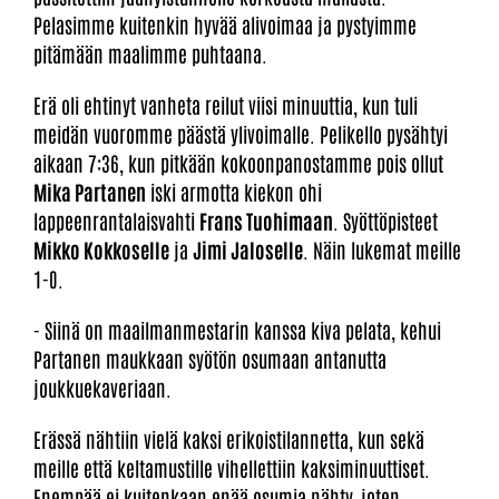
Pelasimme kuitenkin hyvää alivoimaa ja pystyimme
pitämään maalimme puhtaana.
Erä oli ehtinyt vanheta reilut viisi minuuttia, kun tuli
meidän vuoromme päästä ylivoimalle. Pelikello pysähtyi
aikaan 7:36, kun pitkään kokoonpanostamme pois ollut
Mika Partanen
iski armotta kiekon ohi
lappeenrantalaisvahti
Frans Tuohimaan
. Syöttöpisteet
Mikko Kokkoselle
ja
Jimi Jaloselle
. Näin lukemat meille
1-0.
- Siinä on maailmanmestarin kanssa kiva pelata, kehui
Partanen maukkaan syötön osumaan antanutta
joukkuekaveriaan.
Erässä nähtiin vielä kaksi erikoistilannetta, kun sekä
meille että keltamustille vihellettiin kaksiminuuttiset.
Enempää ei kuitenkaan enää osumia nähty, joten