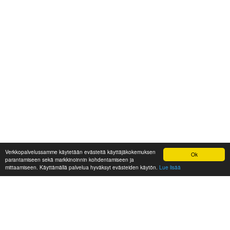
Verkkopalvelussamme käytetään evästeitä käyttäjäkokemuksen
Ok
parantamiseen sekä markkinoinnin kohdentamiseen ja
mittaamiseen. Käyttämällä palvelua hyväksyt evästeiden käytön.
Lue lisää