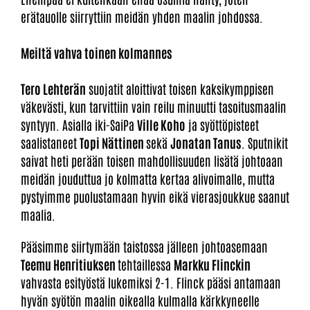
erätauolle siirryttiin meidän yhden maalin johdossa.
Meiltä vahva toinen kolmannes
Tero Lehterän
suojatit aloittivat toisen kaksikymppisen
väkevästi, kun tarvittiin vain reilu minuutti tasoitusmaalin
syntyyn. Asialla iki-SaiPa
Ville Koho
ja syöttöpisteet
saalistaneet
Topi Nättinen
sekä
Jonatan Tanus
. Sputnikit
saivat heti perään toisen mahdollisuuden lisätä johtoaan
meidän jouduttua jo kolmatta kertaa alivoimalle, mutta
pystyimme puolustamaan hyvin eikä vierasjoukkue saanut
maalia.
Pääsimme siirtymään taistossa jälleen johtoasemaan
Teemu Henritiuksen
tehtaillessa
Markku Flinckin
vahvasta esityöstä lukemiksi 2-1. Flinck pääsi antamaan
hyvän syötön maalin oikealla kulmalla kärkkyneelle