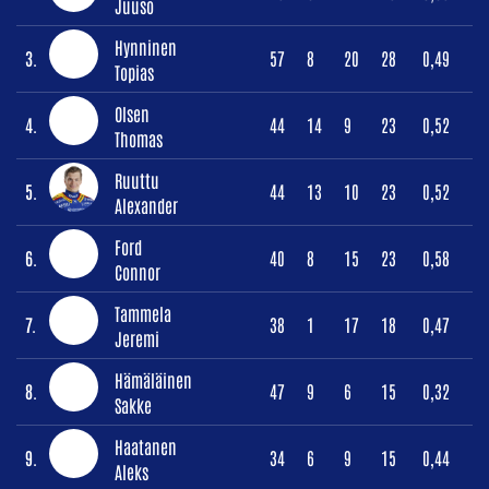
Juuso
Hynninen
3.
57
8
20
28
0,49
Topias
Olsen
4.
44
14
9
23
0,52
Thomas
Ruuttu
5.
44
13
10
23
0,52
Alexander
Ford
6.
40
8
15
23
0,58
Connor
Tammela
7.
38
1
17
18
0,47
Jeremi
Hämäläinen
8.
47
9
6
15
0,32
Sakke
Haatanen
9.
34
6
9
15
0,44
Aleks