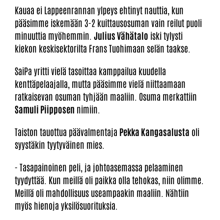
Kauaa ei Lappeenrannan ylpeys ehtinyt nauttia, kun
pääsimme iskemään 3-2 kuittausosuman vain reilut puoli
minuuttia myöhemmin.
Julius Vähätalo
iski tylysti
kiekon keskisektorilta Frans Tuohimaan selän taakse.
SaiPa yritti vielä tasoittaa kamppailua kuudella
kenttäpelaajalla, mutta pääsimme vielä niittaamaan
ratkaisevan osuman tyhjään maaliin. Osuma merkattiin
Samuli Piipposen
nimiin.
Taiston tauottua päävalmentaja
Pekka Kangasalusta
oli
syystäkin tyytyväinen mies.
- Tasapainoinen peli, ja johtoasemassa pelaaminen
tyydyttää. Kun meillä oli paikka olla tehokas, niin olimme.
Meillä oli mahdollisuus useampaakin maaliin. Nähtiin
myös hienoja yksilösuorituksia.