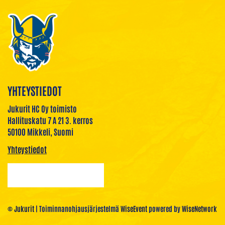
YHTEYSTIEDOT
Jukurit HC Oy toimisto
Hallituskatu 7 A 21 3. kerros
50100 Mikkeli, Suomi
Yhteystiedot
© Jukurit
| Toiminnanohjausjärjestelmä
WiseEvent
powered by
WiseNetwork