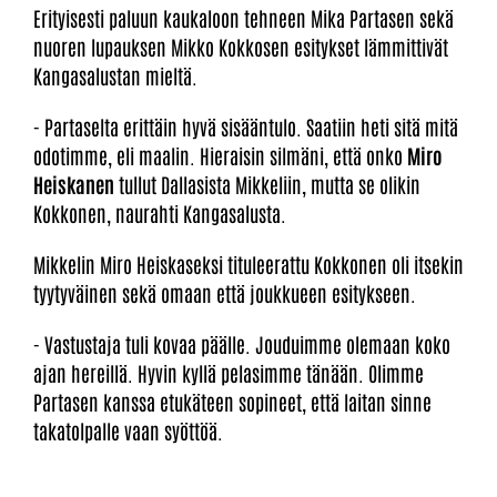
Erityisesti paluun kaukaloon tehneen Mika Partasen sekä
nuoren lupauksen Mikko Kokkosen esitykset lämmittivät
Kangasalustan mieltä.
- Partaselta erittäin hyvä sisääntulo. Saatiin heti sitä mitä
odotimme, eli maalin. Hieraisin silmäni, että onko
Miro
Heiskanen
tullut Dallasista Mikkeliin, mutta se olikin
Kokkonen, naurahti Kangasalusta.
Mikkelin Miro Heiskaseksi tituleerattu Kokkonen oli itsekin
tyytyväinen sekä omaan että joukkueen esitykseen.
- Vastustaja tuli kovaa päälle. Jouduimme olemaan koko
ajan hereillä. Hyvin kyllä pelasimme tänään. Olimme
Partasen kanssa etukäteen sopineet, että laitan sinne
takatolpalle vaan syöttöä.