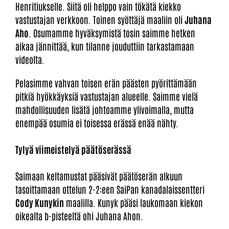
Henritiukselle. Siitä oli helppo vain tökätä kiekko
vastustajan verkkoon. Toinen syöttäjä maaliin oli
Juhana
Aho
. Osumamme hyväksymistä tosin saimme hetken
aikaa jännittää, kun tilanne jouduttiin tarkastamaan
videolta.
Pelasimme vahvan toisen erän päästen pyörittämään
pitkiä hyökkäyksiä vastustajan alueelle. Saimme vielä
mahdollisuuden lisätä johtoamme ylivoimalla, mutta
enempää osumia ei toisessa erässä enää nähty.
Tylyä viimeistelyä päätöserässä
Saimaan keltamustat pääsivät päätöserän alkuun
tasoittamaan ottelun 2-2:een SaiPan kanadalaissentteri
Cody Kunykin
maalilla. Kunyk pääsi laukomaan kiekon
oikealta b-pisteeltä ohi Juhana Ahon.