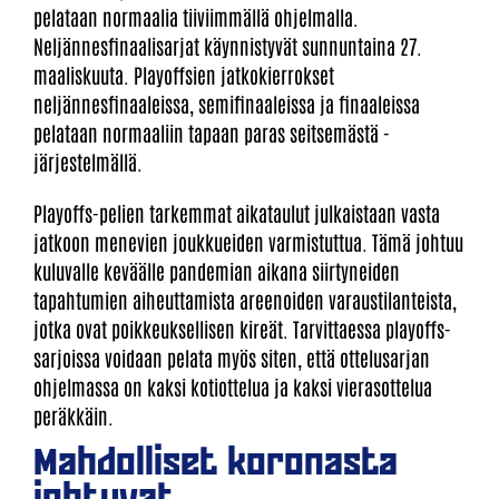
pelataan normaalia tiiviimmällä ohjelmalla.
Neljännesfinaalisarjat käynnistyvät sunnuntaina 27.
maaliskuuta. Playoffsien jatkokierrokset
neljännesfinaaleissa, semifinaaleissa ja finaaleissa
pelataan normaaliin tapaan paras seitsemästä -
järjestelmällä.
Playoffs-pelien tarkemmat aikataulut julkaistaan vasta
jatkoon menevien joukkueiden varmistuttua. Tämä johtuu
kuluvalle keväälle pandemian aikana siirtyneiden
tapahtumien aiheuttamista areenoiden varaustilanteista,
jotka ovat poikkeuksellisen kireät. Tarvittaessa playoffs-
sarjoissa voidaan pelata myös siten, että ottelusarjan
ohjelmassa on kaksi kotiottelua ja kaksi vierasottelua
peräkkäin.
Mahdolliset koronasta
johtuvat