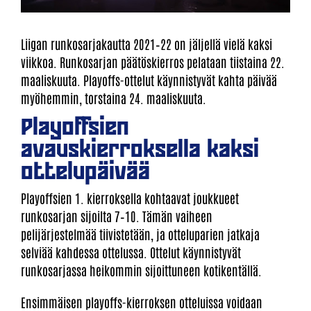
Liigan runkosarjakautta 2021–22 on jäljellä vielä kaksi
viikkoa. Runkosarjan päätöskierros pelataan tiistaina 22.
maaliskuuta. Playoffs-ottelut käynnistyvät kahta päivää
myöhemmin, torstaina 24. maaliskuuta.
Playoffsien
avauskierroksella kaksi
ottelupäivää
Playoffsien 1. kierroksella kohtaavat joukkueet
runkosarjan sijoilta 7–10. Tämän vaiheen
pelijärjestelmää tiivistetään, ja otteluparien jatkaja
selviää kahdessa ottelussa. Ottelut käynnistyvät
runkosarjassa heikommin sijoittuneen kotikentällä.
Ensimmäisen playoffs-kierroksen otteluissa voidaan