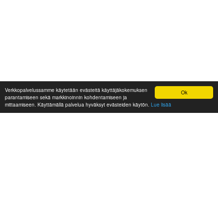
Verkkopalvelussamme käytetään evästeitä käyttäjäkokemuksen
Ok
parantamiseen sekä markkinoinnin kohdentamiseen ja
mittaamiseen. Käyttämällä palvelua hyväksyt evästeiden käytön.
Lue lisää