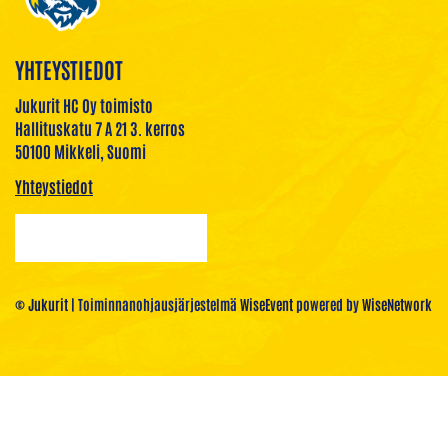
YHTEYSTIEDOT
Jukurit HC Oy toimisto
Hallituskatu 7 A 21 3. kerros
50100 Mikkeli, Suomi
Yhteystiedot
© Jukurit
| Toiminnanohjausjärjestelmä
WiseEvent
powered by
WiseNetwork