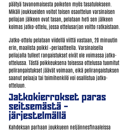
päätyä tavanomaisesta poiketen myös tasatulokseen.
Mikäli joukkueiden voitot toisen osaottelun varsinaisen
peliajan jälkeen ovat tasan, pelataan heti sen jälkeen
kolmas jatko-ottelu, jossa ottelusarjan voitto ratkaistaan.
Jatko-ottelu pelataan viidellä viittä vastaan, 20 minuutin
erin, maalista poikki –periaatteella. Varsinaisella
peliajalla tulleet rangaistukset eivät ole voimassa jatko-
ottelussa. Tästä poikkeuksena toisessa ottelussa tuomitut
pelirangaistukset jäävät voimaan, eikä pelirangaistuksen
saanut pelaaja tai toimihenkilö voi osallistua jatko-
otteluun.
Jatkokierrokset paras
seitsemästä –
järjestelmällä
Kahdeksan parhaan joukkueen neljännesfinaaleissa