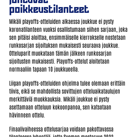
poikkeustilanteet
Mikäli playoffs-otteluiden alkaessa joukkue ei pysty
koronatilanteen vuoksi osallistumaan siihen sarjaan, joka
sen pitäisi aloittaa, ensimmäiselle kierrokselle nostetaan
runkosarjan sijoituksen mukaisesti seuraava joukkue.
Otteluparit muokataan tämän jälkeen runkosarjan
sijoitusten mukaisesti. Playoffs-ottelut aloitetaan
normaaliin tapaan 10 joukkueella.
Liigan playoffs-otteluiden ohjelma tulee olemaan erittäin
tiivis, eikä se mahdollista sovittujen otteluaikataulujen
merkittäviä muokkauksia. Mikäli joukkue ei pysty
asettamaan otteluun kokoonpanoa, sen katsotaan
hävinneen ottelu.
Finaalivaiheessa ottelusarjaa voidaan pakottavassa
tilanteessa lyhentää, jotta Suomen mestaruus 2022