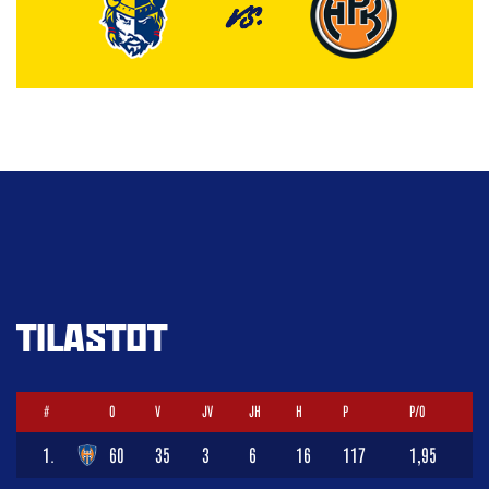
VS.
TILASTOT
#
O
V
JV
JH
H
P
P/O
1.
60
35
3
6
16
117
1,95