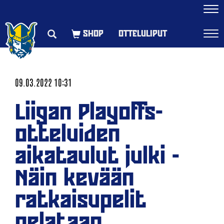
Navi
OTTELULIPUT
Navi
09.03.2022 10:31
Liigan Playoffs-
otteluiden
aikataulut julki -
Näin kevään
ratkaisupelit
pelataan