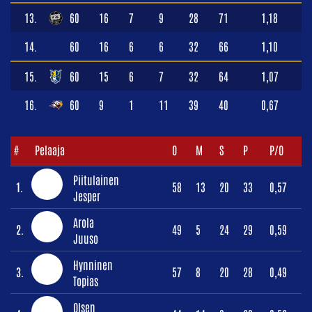
13.
60
16
7
9
28
71
1,18
14.
60
16
6
6
32
66
1,10
15.
60
15
6
7
32
64
1,07
16.
60
9
1
11
39
40
0,67
#
Pelaaja
O
M
S
P
P/O
Piitulainen
1.
58
13
20
33
0,57
Jesper
Arola
2.
49
5
24
29
0,59
Juuso
Hynninen
3.
57
8
20
28
0,49
Topias
Olsen