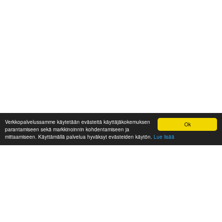
Verkkopalvelussamme käytetään evästeitä käyttäjäkokemuksen
Ok
parantamiseen sekä markkinoinnin kohdentamiseen ja
mittaamiseen. Käyttämällä palvelua hyväksyt evästeiden käytön.
Lue lisää