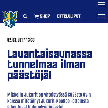
Navi
OTTELULIPUT
Navi
02.03.2017 13:33
Lauantaisaunassa
tunnelmaa ilman
päästöjä!
Mikkelin Jukurit on yhteistyössä CO2Esto Oy:n
kanssa mitätöinyt Jukurit-KooKoo -ottelusta
aiheutuvat hiilidioksidipäästöt.