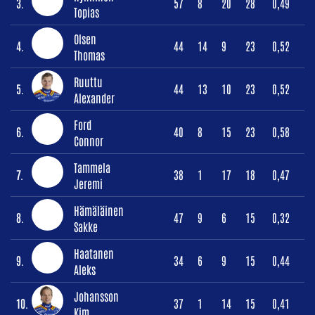
3.
57
8
20
28
0,49
Topias
Olsen
4.
44
14
9
23
0,52
Thomas
Ruuttu
5.
44
13
10
23
0,52
Alexander
Ford
6.
40
8
15
23
0,58
Connor
Tammela
7.
38
1
17
18
0,47
Jeremi
Hämäläinen
8.
47
9
6
15
0,32
Sakke
Haatanen
9.
34
6
9
15
0,44
Aleks
Johansson
10.
37
1
14
15
0,41
Kim