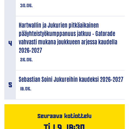
30.06.
Hartwallin ja Jukurien pitkäaikainen
pääyhteistyökumppanuus jatkuu – Gatorade
vahvasti mukana joukkueen arjessa kaudella
2026–2027
26.06.
Sebastian Soini Jukureihin kaudeksi 2026–2027
18.06.
Seuraava kotiottelu
Ti 1.9. 18:30