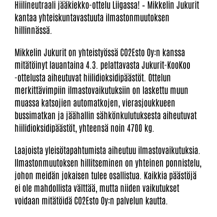
Hiilineutraali jääkiekko-ottelu Liigassa! – Mikkelin Jukurit
kantaa yhteiskuntavastuuta ilmastonmuutoksen
hillinnässä.
Mikkelin Jukurit on yhteistyössä CO2Esto Oy:n kanssa
mitätöinyt lauantaina 4.3. pelattavasta Jukurit-KooKoo
-ottelusta aiheutuvat hiilidioksidipäästöt. Ottelun
merkittävimpiin ilmastovaikutuksiin on laskettu muun
muassa katsojien automatkojen, vierasjoukkueen
bussimatkan ja jäähallin sähkönkulutuksesta aiheutuvat
hiilidioksidipäästöt, yhteensä noin 4700 kg.
Laajoista yleisötapahtumista aiheutuu ilmastovaikutuksia.
Ilmastonmuutoksen hillitseminen on yhteinen ponnistelu,
johon meidän jokaisen tulee osallistua. Kaikkia päästöjä
ei ole mahdollista välttää, mutta niiden vaikutukset
voidaan mitätöidä CO2Esto Oy:n palvelun kautta.