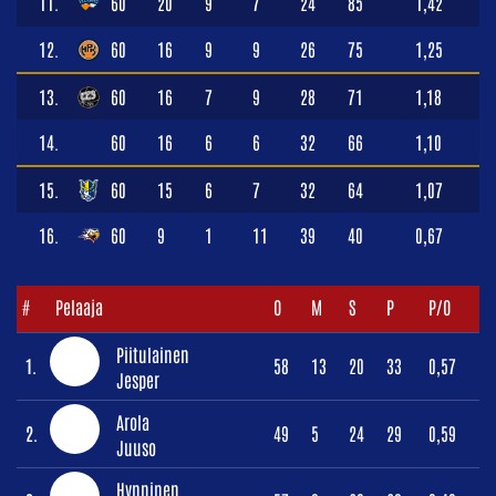
11.
60
20
9
7
24
85
1,42
12.
60
16
9
9
26
75
1,25
13.
60
16
7
9
28
71
1,18
14.
60
16
6
6
32
66
1,10
15.
60
15
6
7
32
64
1,07
16.
60
9
1
11
39
40
0,67
#
Pelaaja
O
M
S
P
P/O
Piitulainen
1.
58
13
20
33
0,57
Jesper
Arola
2.
49
5
24
29
0,59
Juuso
Hynninen