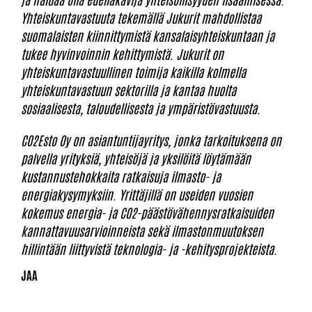
Yhteiskuntavastuuta tekemällä Jukurit mahdollistaa
suomalaisten kiinnittymistä kansalaisyhteiskuntaan ja
tukee hyvinvoinnin kehittymistä. Jukurit on
yhteiskuntavastuullinen toimija kaikilla kolmella
yhteiskuntavastuun sektorilla ja kantaa huolta
sosiaalisesta, taloudellisesta ja ympäristövastuusta.
CO2Esto Oy on asiantuntijayritys, jonka tarkoituksena on
palvella yrityksiä, yhteisöjä ja yksilöitä löytämään
kustannustehokkaita ratkaisuja ilmasto- ja
energiakysymyksiin. Yrittäjillä on useiden vuosien
kokemus energia- ja CO2-päästövähennysratkaisuiden
kannattavuusarvioinneista sekä ilmastonmuutoksen
hillintään liittyvistä teknologia- ja -kehitysprojekteista.