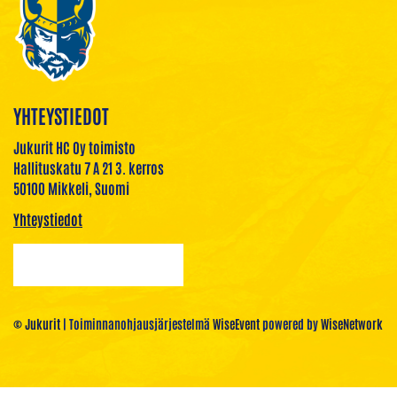
YHTEYSTIEDOT
Jukurit HC Oy toimisto
Hallituskatu 7 A 21 3. kerros
50100 Mikkeli, Suomi
Yhteystiedot
© Jukurit
| Toiminnanohjausjärjestelmä
WiseEvent
powered by
WiseNetwork