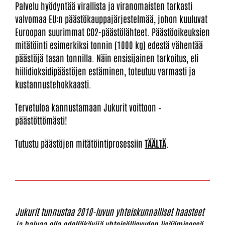
Palvelu hyödyntää virallista ja viranomaisten tarkasti
valvomaa EU:n päästökauppajärjestelmää, johon kuuluvat
Euroopan suurimmat CO2-päästölähteet. Päästöoikeuksien
mitätöinti esimerkiksi tonnin (1000 kg) edestä vähentää
päästöjä tasan tonnilla. Näin ensisijainen tarkoitus, eli
hiilidioksidipäästöjen estäminen, toteutuu varmasti ja
kustannustehokkaasti.
Tervetuloa kannustamaan Jukurit voittoon –
päästöttömästi!
Tutustu päästöjen mitätöintiprosessiin
TÄÄLTÄ
.
Jukurit tunnustaa 2010-luvun yhteiskunnalliset haasteet
ja haluaa olla edelläkävijä yhteisöllisyyden lisäämisessä.