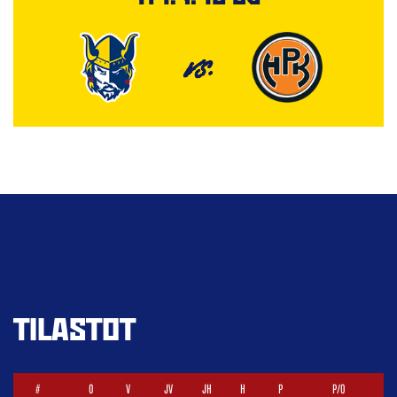
VS.
TILASTOT
#
O
V
JV
JH
H
P
P/O