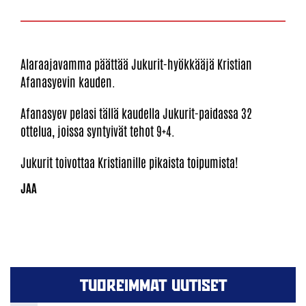
Alaraajavamma päättää Jukurit-hyökkääjä Kristian
Afanasyevin kauden.
Afanasyev pelasi tällä kaudella Jukurit-paidassa 32
ottelua, joissa syntyivät tehot 9+4.
Jukurit toivottaa Kristianille pikaista toipumista!
TUOREIMMAT UUTISET