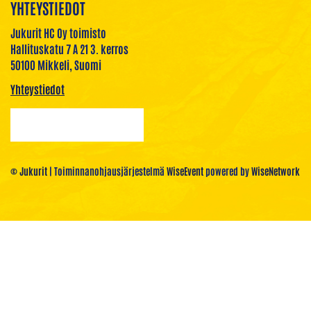
YHTEYSTIEDOT
Jukurit HC Oy toimisto
Hallituskatu 7 A 21 3. kerros
50100 Mikkeli, Suomi
Yhteystiedot
© Jukurit
| Toiminnanohjausjärjestelmä
WiseEvent
powered by
WiseNetwork