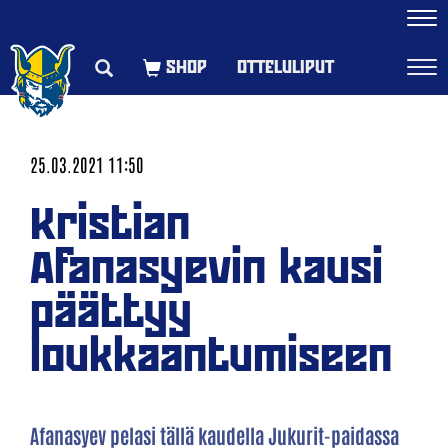
Navi
OTTELULIPUT
Navi
25.03.2021 11:50
Kristian
Afanasyevin kausi
päättyy
loukkaantumiseen
Afanasyev pelasi tällä kaudella Jukurit-paidassa