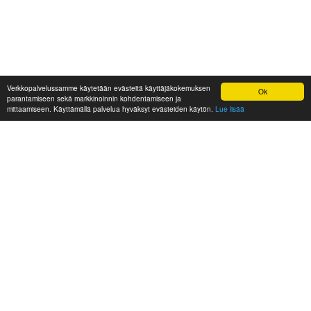
Verkkopalvelussamme käytetään evästeitä käyttäjäkokemuksen
Ok
parantamiseen sekä markkinoinnin kohdentamiseen ja
mittaamiseen. Käyttämällä palvelua hyväksyt evästeiden käytön.
Lue lisää