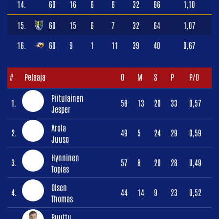
14.
60
16
6
6
32
66
1,10
15.
60
15
6
7
32
64
1,07
16.
60
9
1
11
39
40
0,67
#
Pelaaja
O
M
S
P
P/O
Piitulainen
1.
58
13
20
33
0,57
Jesper
Arola
2.
49
5
24
29
0,59
Juuso
Hynninen
3.
57
8
20
28
0,49
Topias
Olsen
4.
44
14
9
23
0,52
Thomas
Ruuttu