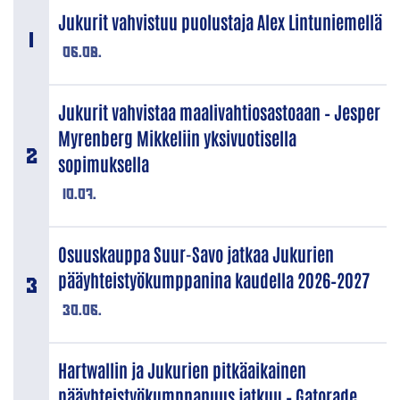
Jukurit vahvistuu puolustaja Alex Lintuniemellä
06.08.
Jukurit vahvistaa maalivahtiosastoaan – Jesper
Myrenberg Mikkeliin yksivuotisella
sopimuksella
10.07.
Osuuskauppa Suur-Savo jatkaa Jukurien
pääyhteistyökumppanina kaudella 2026–2027
30.06.
Hartwallin ja Jukurien pitkäaikainen
pääyhteistyökumppanuus jatkuu – Gatorade