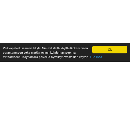
Verkkopalvelussamme käytetään evästeitä käyttäjäkokemuksen
Ok
parantamiseen sekä markkinoinnin kohdentamiseen ja
mittaamiseen. Käyttämällä palvelua hyväksyt evästeiden käytön.
Lue lisää