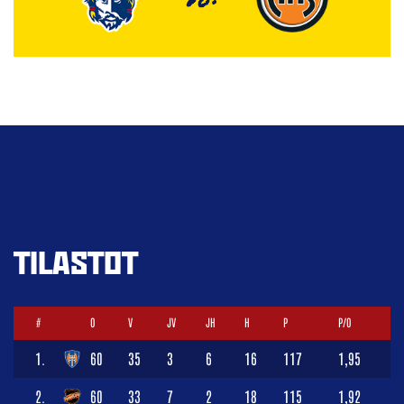
TILASTOT
#
O
V
JV
JH
H
P
P/O
1.
60
35
3
6
16
117
1,95
2.
60
33
7
2
18
115
1,92