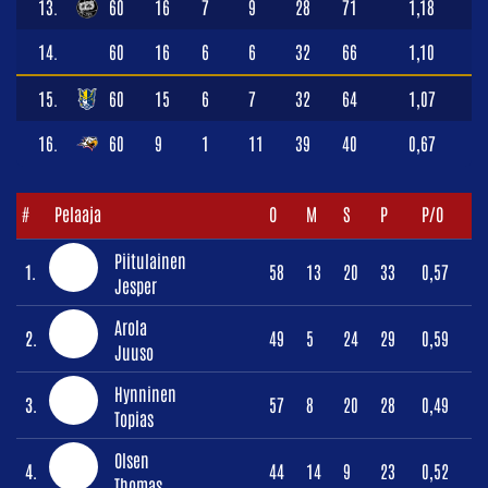
13.
60
16
7
9
28
71
1,18
14.
60
16
6
6
32
66
1,10
15.
60
15
6
7
32
64
1,07
16.
60
9
1
11
39
40
0,67
#
Pelaaja
O
M
S
P
P/O
Piitulainen
1.
58
13
20
33
0,57
Jesper
Arola
2.
49
5
24
29
0,59
Juuso
Hynninen
3.
57
8
20
28
0,49
Topias
Olsen
4.
44
14
9
23
0,52
Thomas