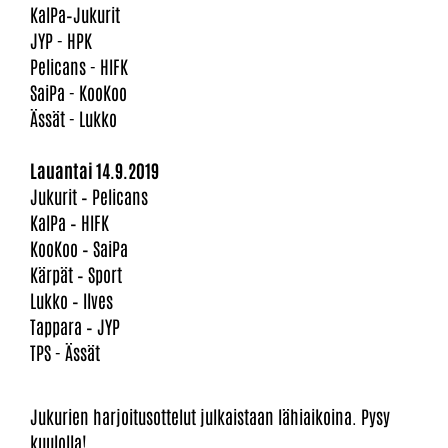
KalPa–Jukurit
JYP - HPK
Pelicans - HIFK
SaiPa - KooKoo
Ässät - Lukko
Lauantai 14.9.2019
Jukurit – Pelicans
KalPa – HIFK
KooKoo – SaiPa
Kärpät – Sport
Lukko – Ilves
Tappara – JYP
TPS - Ässät
Jukurien harjoitusottelut julkaistaan lähiaikoina. Pysy
kuulolla!