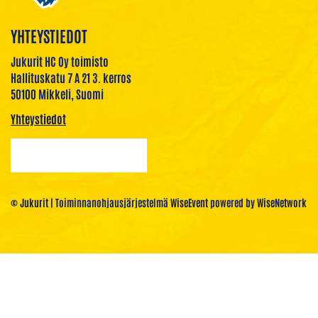
YHTEYSTIEDOT
Jukurit HC Oy toimisto
Hallituskatu 7 A 21 3. kerros
50100 Mikkeli, Suomi
Yhteystiedot
© Jukurit
| Toiminnanohjausjärjestelmä
WiseEvent
powered by
WiseNetwork