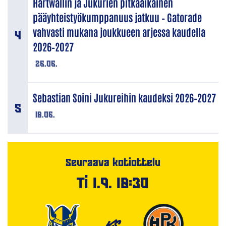
Hartwallin ja Jukurien pitkäaikainen
pääyhteistyökumppanuus jatkuu – Gatorade
vahvasti mukana joukkueen arjessa kaudella
2026–2027
26.06.
Sebastian Soini Jukureihin kaudeksi 2026–2027
18.06.
Seuraava kotiottelu
Ti 1.9. 18:30
VS.