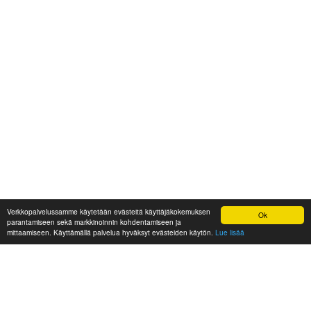
Verkkopalvelussamme käytetään evästeitä käyttäjäkokemuksen
Ok
parantamiseen sekä markkinoinnin kohdentamiseen ja
mittaamiseen. Käyttämällä palvelua hyväksyt evästeiden käytön.
Lue lisää