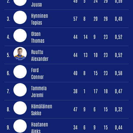
2.
49
5
24
29
0,59
Juuso
Hynninen
3.
57
8
20
28
0,49
Topias
Olsen
4.
44
14
9
23
0,52
Thomas
Ruuttu
5.
44
13
10
23
0,52
Alexander
Ford
6.
40
8
15
23
0,58
Connor
Tammela
7.
38
1
17
18
0,47
Jeremi
Hämäläinen
8.
47
9
6
15
0,32
Sakke
Haatanen
9.
34
6
9
15
0,44
Aleks