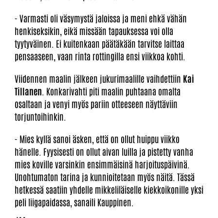
- Varmasti oli väsymystä jaloissa ja meni ehkä vähän
henkiseksikin, eikä missään tapauksessa voi olla
tyytyväinen. Ei kuitenkaan päätäkään tarvitse laittaa
pensaaseen, vaan rinta rottingilla ensi viikkoa kohti.
Viidennen maalin jälkeen jukurimaalille vaihdettiin
Kai
Tillanen
. Konkarivahti piti maalin puhtaana omalta
osaltaan ja venyi myös pariin otteeseen näyttäviin
torjuntoihinkin.
- Mies kyllä sanoi äsken, että on ollut huippu viikko
hänelle. Fyysisesti on ollut aivan luilla ja pistetty vanha
mies koville varsinkin ensimmäisinä harjoituspäivinä.
Unohtumaton tarina ja kunnioitetaan myös näitä. Tässä
hetkessä saatiin yhdelle mikkeliläiselle kiekkoikonille yksi
peli liigapaidassa, sanaili Kauppinen.