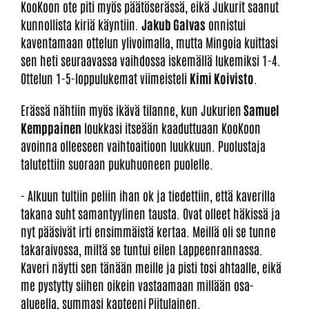
KooKoon ote piti myös päätöserässä, eikä Jukurit saanut
kunnollista kiriä käyntiin.
Jakub Galvas
onnistui
kaventamaan ottelun ylivoimalla, mutta Mingoia kuittasi
sen heti seuraavassa vaihdossa iskemällä lukemiksi 1-4.
Ottelun 1-5-loppulukemat viimeisteli
Kimi Koivisto
.
Erässä nähtiin myös ikävä tilanne, kun Jukurien
Samuel
Kemppainen
loukkasi itseään kaaduttuaan KooKoon
avoinna olleeseen vaihtoaitioon luukkuun. Puolustaja
talutettiin suoraan pukuhuoneen puolelle.
- Alkuun tultiin peliin ihan ok ja tiedettiin, että kaverilla
takana suht samantyylinen tausta. Ovat olleet häkissä ja
nyt pääsivät irti ensimmäistä kertaa. Meillä oli se tunne
takaraivossa, miltä se tuntui eilen Lappeenrannassa.
Kaveri näytti sen tänään meille ja pisti tosi ahtaalle, eikä
me pystytty siihen oikein vastaamaan millään osa-
alueella, summasi kapteeni
Piitulainen.