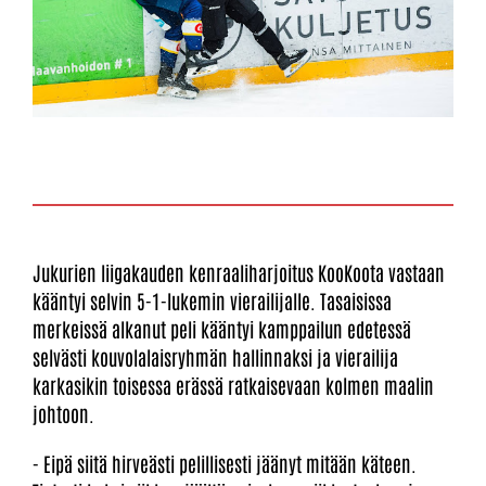
Jukurien liigakauden kenraaliharjoitus KooKoota vastaan
kääntyi selvin 5-1-lukemin vierailijalle. Tasaisissa
merkeissä alkanut peli kääntyi kamppailun edetessä
selvästi kouvolalaisryhmän hallinnaksi ja vierailija
karkasikin toisessa erässä ratkaisevaan kolmen maalin
johtoon.
- Eipä siitä hirveästi pelillisesti jäänyt mitään käteen.