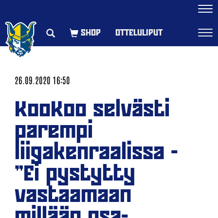
Navi
OTTELULIPUT
Navi
26.09.2020 16:50
KooKoo selvästi
parempi
liigakenraalissa -
"Ei pystytty
vastaamaan
millään osa-