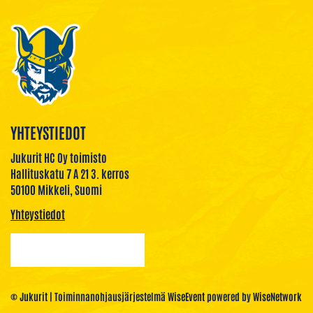
YHTEYSTIEDOT
Jukurit HC Oy toimisto
Hallituskatu 7 A 21 3. kerros
50100 Mikkeli, Suomi
Yhteystiedot
© Jukurit
| Toiminnanohjausjärjestelmä
WiseEvent
powered by
WiseNetwork