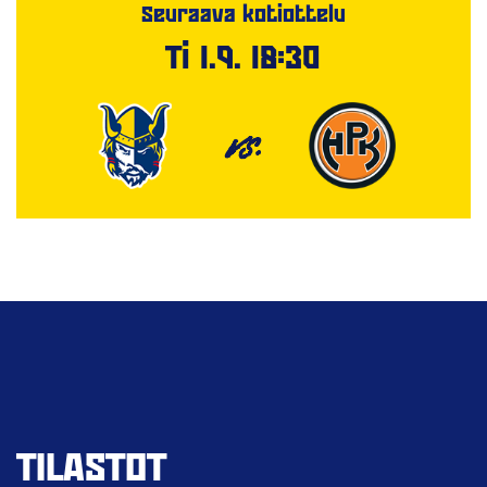
Seuraava kotiottelu
Ti 1.9. 18:30
VS.
TILASTOT