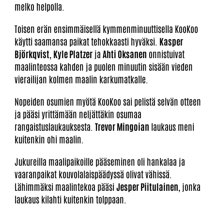
melko helpolla.
Toisen erän ensimmäisellä kymmenminuuttisella KooKoo
käytti saamansa paikat tehokkaasti hyväksi.
Kasper
Björkqvist
,
Kyle Platzer
ja
Ahti Oksanen
onnistuivat
maalinteossa kahden ja puolen minuutin sisään vieden
vierailijan kolmen maalin karkumatkalle.
Nopeiden osumien myötä KooKoo sai pelistä selvän otteen
ja pääsi yrittämään neljättäkin osumaa
rangaistuslaukauksesta.
Trevor Mingoian
laukaus meni
kuitenkin ohi maalin.
Jukureilla maalipaikoille pääseminen oli hankalaa ja
vaaranpaikat kouvolalaispäädyssä olivat vähissä.
Lähimmäksi maalintekoa pääsi
Jesper Piitulainen
, jonka
laukaus kilahti kuitenkin tolppaan.