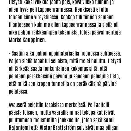
Tietysti kaksi viikkoa jäältä pois, kova viikko tuohon ja
eilen hyvä peli Lappeenrannassa. Henkisesti ei oltu
tänään siinä vireystilassa. KooKoo tuli tänään samaan
tilanteeseen kuin me eilen Lappeenrannassa ja siellä oli
aika paljon raikkaampaa tekemistä, totesi päävalmentaja
Marko Kauppinen
.
- Saatiin aika paljon oppimateriaalia huonossa suhteessa.
Paljon siellä tapahtui sellaista, mitä me ei haluttu. Tietysti
oli tärkeää saada jonkunlainen kokemus siitä, että
pelataan peräkkäisinä päivinä ja saadaan pelaajille tieto,
että mikä sen kropan tunnetila on peräkkäisinä päivinä
pelatessa.
Avauserä pelattiin tasaisissa merkeissä. Peli aaltoili
päästä toiseen, mutta vaarallisimmat tekopaikat jäivät
puuttumaan molemmilta joukkueilta, joten sekä
Sami
Rajaniemi
että
Victor Brattström
selvisivät maaleillaan