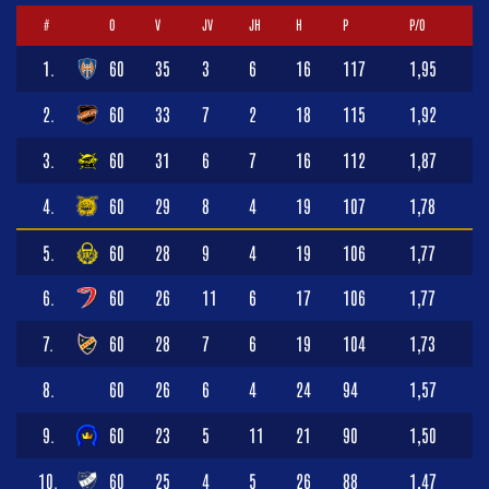
#
O
V
JV
JH
H
P
P/O
1.
60
35
3
6
16
117
1,95
2.
60
33
7
2
18
115
1,92
3.
60
31
6
7
16
112
1,87
4.
60
29
8
4
19
107
1,78
5.
60
28
9
4
19
106
1,77
6.
60
26
11
6
17
106
1,77
7.
60
28
7
6
19
104
1,73
8.
60
26
6
4
24
94
1,57
9.
60
23
5
11
21
90
1,50
10.
60
25
4
5
26
88
1,47