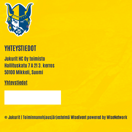
YHTEYSTIEDOT
Jukurit HC Oy toimisto
Hallituskatu 7 A 21 3. kerros
50100 Mikkeli, Suomi
Yhteystiedot
© Jukurit
| Toiminnanohjausjärjestelmä
WiseEvent
powered by
WiseNetwork