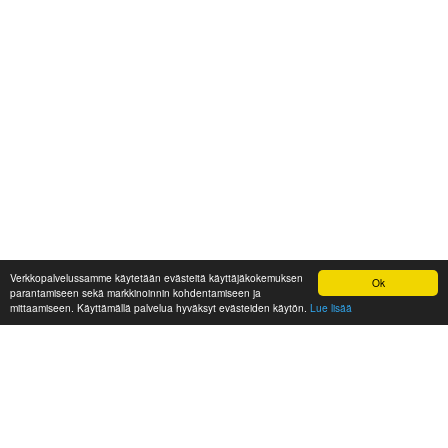
Verkkopalvelussamme käytetään evästeitä käyttäjäkokemuksen
Ok
parantamiseen sekä markkinoinnin kohdentamiseen ja
mittaamiseen. Käyttämällä palvelua hyväksyt evästeiden käytön.
Lue lisää