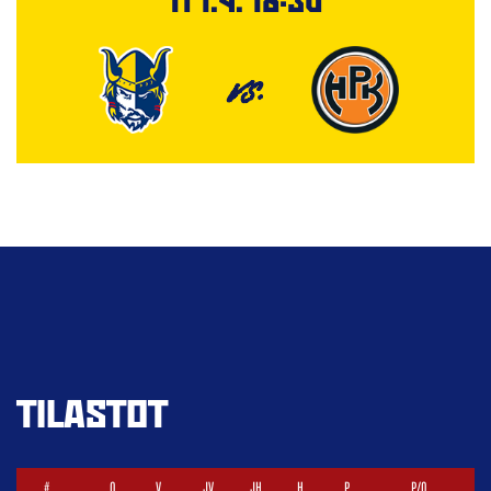
VS.
TILASTOT
#
O
V
JV
JH
H
P
P/O