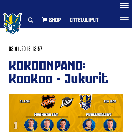
Navi
OTTELULIPUT
Navi
03.01.2018 13:57
KOKOONPANO:
KooKoo - Jukurit