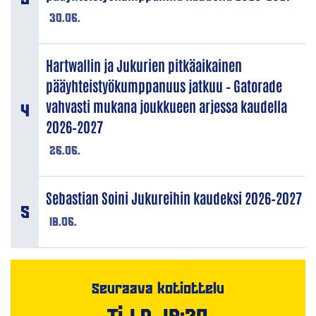
30.06.
Hartwallin ja Jukurien pitkäaikainen
pääyhteistyökumppanuus jatkuu – Gatorade
vahvasti mukana joukkueen arjessa kaudella
2026–2027
26.06.
Sebastian Soini Jukureihin kaudeksi 2026–2027
18.06.
Seuraava kotiottelu
Ti 1.9. 18:30