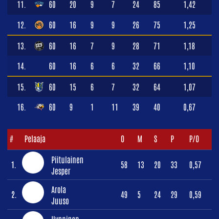
11.
60
20
9
7
24
85
1,42
12.
60
16
9
9
26
75
1,25
13.
60
16
7
9
28
71
1,18
14.
60
16
6
6
32
66
1,10
15.
60
15
6
7
32
64
1,07
16.
60
9
1
11
39
40
0,67
#
Pelaaja
O
M
S
P
P/O
Piitulainen
1.
58
13
20
33
0,57
Jesper
Arola
2.
49
5
24
29
0,59
Juuso
Hynninen