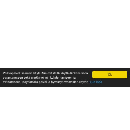
Verkkopalvelussamme käytetään evästeitä käyttäjäkokemuksen
Ok
parantamiseen sekä markkinoinnin kohdentamiseen ja
mittaamiseen. Käyttämällä palvelua hyväksyt evästeiden käytön.
Lue lisää