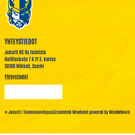
YHTEYSTIEDOT
Jukurit HC Oy toimisto
Hallituskatu 7 A 21 3. kerros
50100 Mikkeli, Suomi
Yhteystiedot
© Jukurit
| Toiminnanohjausjärjestelmä
WiseEvent
powered by
WiseNetwork