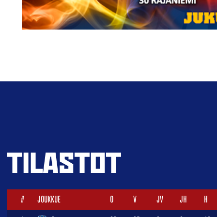
TILASTOT
#
JOUKKUE
O
V
JV
JH
H