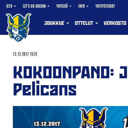
U20
LET'S GO AREENA
YHTEISÖ
INFO
YHTEYSTIEDOT
JOUKKUE
OTTELUT
VERKOSTO
13.12.2017 15:31
KOKOONPANO: J
Pelicans