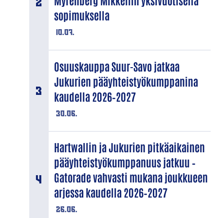
Myrenberg Mikkeliin yksivuotisella
sopimuksella
10.07.
Osuuskauppa Suur-Savo jatkaa
Jukurien pääyhteistyökumppanina
kaudella 2026–2027
30.06.
Hartwallin ja Jukurien pitkäaikainen
pääyhteistyökumppanuus jatkuu –
Gatorade vahvasti mukana joukkueen
arjessa kaudella 2026–2027
26.06.