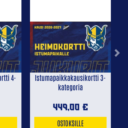
Next
tti 4-
Istumapaikkakausikortti 3-
kategoria
449,00
€
OSTOKSILLE