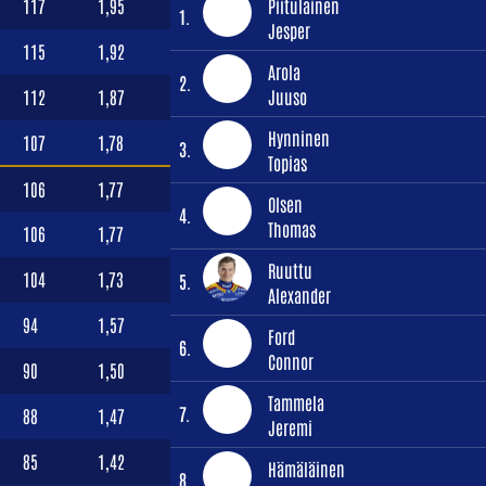
117
1,95
Piitulainen
1.
Jesper
115
1,92
Arola
2.
112
1,87
Juuso
Hynninen
107
1,78
3.
Topias
106
1,77
Olsen
4.
Thomas
106
1,77
Ruuttu
104
1,73
5.
Alexander
94
1,57
Ford
6.
Connor
90
1,50
Tammela
7.
88
1,47
Jeremi
85
1,42
Hämäläinen
8.