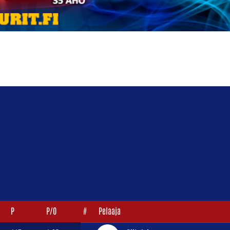
P
P/O
#
Pelaaja