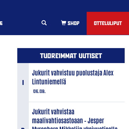
6
OTTELULIPUT
TUOREIMMAT UUTISET
Jukurit vahvistuu puolustaja Alex
Lintuniemellä
06.08.
Jukurit vahvistaa
maalivahtiosastoaan – Jesper