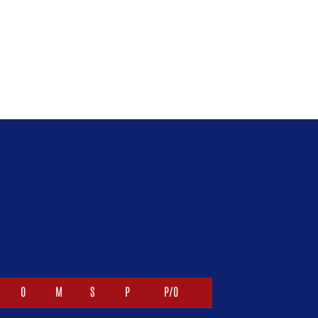
O
M
S
P
P/O