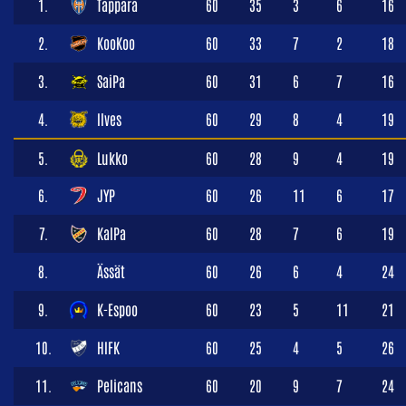
1.
Tappara
60
35
3
6
16
2.
KooKoo
60
33
7
2
18
3.
SaiPa
60
31
6
7
16
4.
Ilves
60
29
8
4
19
5.
Lukko
60
28
9
4
19
6.
JYP
60
26
11
6
17
7.
KalPa
60
28
7
6
19
8.
Ässät
60
26
6
4
24
9.
K-Espoo
60
23
5
11
21
10.
HIFK
60
25
4
5
26
11.
Pelicans
60
20
9
7
24