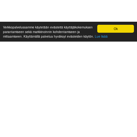
Verkkopalvelussamme käytetään evästeitä käyttäjäkokemuksen
Ok
parantamiseen sekä markkinoinnin kohdentamiseen ja
mittaamiseen. Käyttämällä palvelua hyväksyt evästeiden käytön.
Lue lisää