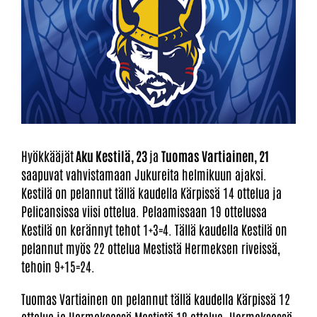
Hyökkääjät
Aku Kestilä, 23
ja
Tuomas Vartiainen, 21
saapuvat vahvistamaan Jukureita helmikuun ajaksi.
Kestilä on pelannut tällä kaudella Kärpissä 14 ottelua ja
Pelicansissa viisi ottelua. Pelaamissaan 19 ottelussa
Kestilä on kerännyt tehot 1+3=4. Tällä kaudella Kestilä on
pelannut myös 22 ottelua Mestistä Hermeksen riveissä,
tehoin 9+15=24.
Tuomas Vartiainen on pelannut tällä kaudella Kärpissä 12