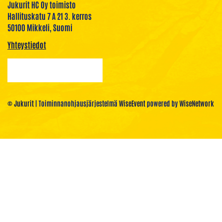
Jukurit HC Oy toimisto
Hallituskatu 7 A 21 3. kerros
50100 Mikkeli, Suomi
Yhteystiedot
© Jukurit
| Toiminnanohjausjärjestelmä
WiseEvent
powered by
WiseNetwork