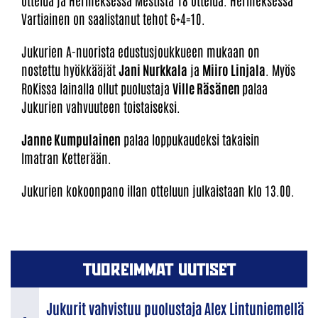
ottelua ja Hermeksessä Mestistä 18 ottelua. Hermeksessä
Vartiainen on saalistanut tehot 6+4=10.
Jukurien A-nuorista edustusjoukkueen mukaan on
nostettu hyökkääjät
Jani Nurkkala
ja
Miiro Linjala
. Myös
RoKissa lainalla ollut puolustaja
Ville Räsänen
palaa
Jukurien vahvuuteen toistaiseksi.
Janne Kumpulainen
palaa loppukaudeksi takaisin
Imatran Ketterään.
Jukurien kokoonpano illan otteluun julkaistaan klo 13.00.
TUOREIMMAT UUTISET
Jukurit vahvistuu puolustaja Alex Lintuniemellä