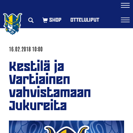
Navi
OTTELULIPUT
Navi
16.02.2018 10:00
Kestilä ja
Vartiainen
vahvistamaan
Jukureita