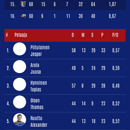
15.
60
15
6
7
32
64
1,07
16.
60
9
1
11
39
40
0,67
#
Pelaaja
O
M
S
P
P/O
Piitulainen
1.
58
13
20
33
0,57
Jesper
Arola
2.
49
5
24
29
0,59
Juuso
Hynninen
3.
57
8
20
28
0,49
Topias
Olsen
4.
44
14
9
23
0,52
Thomas
Ruuttu
5.
44
13
10
23
0,52
Alexander