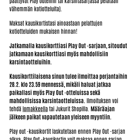
päättyvät Play Outeihin tai karsintasarjassa pelataan
vähemmän kotiotteluita).
Maksat kausikortistasi ainoastaan pelattujen
kotiotteluiden mukaisen hinnan!
Jatkamalla kausikorttiasi Play Out -sarjaan, sitoudut
jatkamaan kausikorttiasi myös mahdollisiin
karsintaotteluihin.
Kausikorttilaisena sinun tulee ilmoittaa perjantaihin
28.2. klo 23.59 mennessä, mikäli haluat jatkaa
paikallasi myös Play Out -otteluissa sekä
mahdollisissa karsintaotteluissa.
Ilmoituksen voi
tehdä
lomakkeella
tai Jukurit Shopilla.
Määräajan
jälkeen paikat vapautetaan yleiseen myyntiin.
Play out -kausikortit laskutetaan ennen Play Out -sarjan
alkua. Play Out -kausikortin voit maksaa ennen sarjan