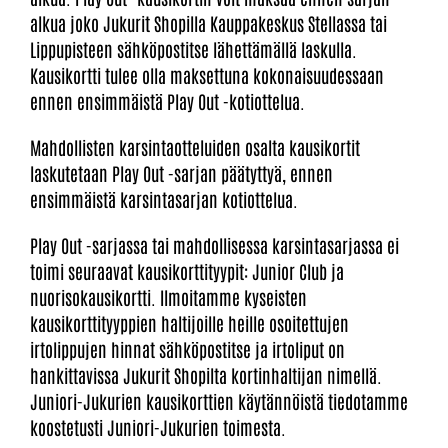
alkua joko Jukurit Shopilla Kauppakeskus Stellassa tai
Lippupisteen sähköpostitse lähettämällä laskulla.
Kausikortti tulee olla maksettuna kokonaisuudessaan
ennen ensimmäistä Play Out -kotiottelua.
Mahdollisten karsintaotteluiden osalta kausikortit
laskutetaan Play Out -sarjan päätyttyä, ennen
ensimmäistä karsintasarjan kotiottelua.
Play Out -sarjassa tai mahdollisessa karsintasarjassa ei
toimi seuraavat kausikorttityypit: Junior Club ja
nuorisokausikortti. Ilmoitamme kyseisten
kausikorttityyppien haltijoille heille osoitettujen
irtolippujen hinnat sähköpostitse ja irtoliput on
hankittavissa Jukurit Shopilta kortinhaltijan nimellä.
Juniori-Jukurien kausikorttien käytännöistä tiedotamme
koostetusti Juniori-Jukurien toimesta.