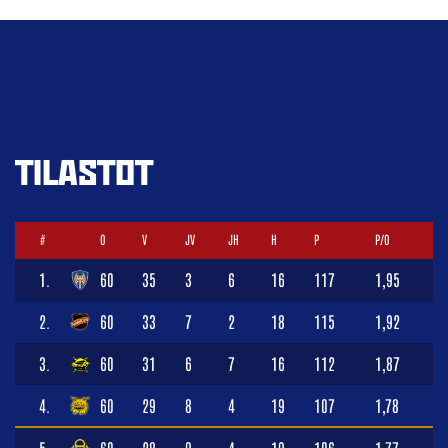
TILASTOT
#
O
V
JV
JH
H
P
P/O
1.
60
35
3
6
16
117
1,95
2.
60
33
7
2
18
115
1,92
3.
60
31
6
7
16
112
1,87
4.
60
29
8
4
19
107
1,78
5.
60
28
9
4
19
106
1,77