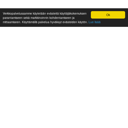
Verkkopalvelussamme käytetään evästeitä käyttäjäkokemuksen
Ok
parantamiseen sekä markkinoinnin kohdentamiseen ja
mittaamiseen. Käyttämällä palvelua hyväksyt evästeiden käytön.
Lue lisää