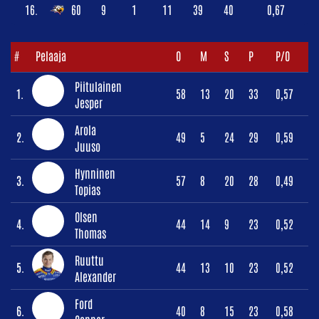
16.
60
9
1
11
39
40
0,67
#
Pelaaja
O
M
S
P
P/O
Piitulainen
1.
58
13
20
33
0,57
Jesper
Arola
2.
49
5
24
29
0,59
Juuso
Hynninen
3.
57
8
20
28
0,49
Topias
Olsen
4.
44
14
9
23
0,52
Thomas
Ruuttu
5.
44
13
10
23
0,52
Alexander
Ford
6.
40
8
15
23
0,58