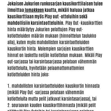
Jokaisen Jukurien runkosarjan kausikorttilaisen tulee
ilmoittaa
lomakkeen
kautta, mikäli haluaa jatkaa
kausikorttiaan myös Play out -otteluihin sekä
mahdollisiin karsintaotteluihin.
Play Out -kausikorttien
hinta määräytyy Jukurien pelattujen Play out-
kotiotteluiden määrän mukaan (hinnoittelun taulukko
alla), kuten myös mahdollisten karsintaotteluiden
kausikortin hinta. Molempien sarjojen kausikorttien
hinnat on laskettu neljän kotiottelun mukaan. Mikäli Play
out-sarjassa tai karsintasarjassa pelataan vähemmän
kotiotteluita, hyvitetään pelaamattomattomien
kotiotteluiden hinta joko:
1. mahdollisten karsintaotteluiden kausikortin hinnasta
(mikäli Play Out -sarjassa pelataan vähemmän
kotiotteluita mutta pelit jatkuvat karsintasarjassa), tai
2. seuraavan kauden kausikorttihinnasta (mikäli pelit