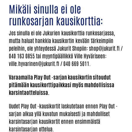
Mikäli sinulla ei ole
runkosarjan kausikorttia:
Jos sinulla ei ole Jukurien kausikorttia runkosarjassa,
mutta haluat hankkia kausikortin kevään tärkeimpiin
peleihin, ole yhteydessä Jukurit Shopiin: shop@jukurit.fi /
040 163 0855 tai myyntipäällikkö Ville Hyväriseen:
ville.hyvarinen@jukurit.fi / 040 669 5011.
Varaamalla Play Out -sarjan kausikortin sitoudut
pitämään kausikorttipaikkasi myös mahdollisissa
karsintaotteluissa.
Uudet Play Out -kausikortit laskutetaan ennen Play Out -
sarjan alkua yllä kuvatun mukaisesti ja mahdolliset
karsintasarjan kausikortit ennen ensimmäistä
karsintasarjan ottelua.