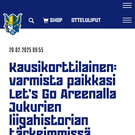
Navi
OTTELULIPUT
Navi
20.02.2025 09:55
Kausikorttilainen:
varmista paikkasi
Let's Go Areenalla
Jukurien
liigahistorian
tärkeimmissä