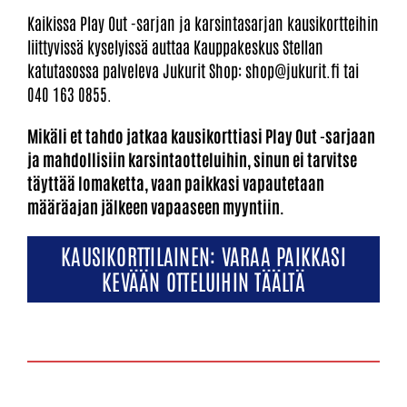
Kaikissa Play Out -sarjan ja karsintasarjan kausikortteihin
liittyvissä kyselyissä auttaa Kauppakeskus Stellan
katutasossa palveleva Jukurit Shop: shop@jukurit.fi tai
040 163 0855.
Mikäli et tahdo jatkaa kausikorttiasi Play Out -sarjaan
ja mahdollisiin karsintaotteluihin, sinun ei tarvitse
täyttää lomaketta, vaan paikkasi vapautetaan
määräajan jälkeen vapaaseen myyntiin.
KAUSIKORTTILAINEN: VARAA PAIKKASI
KEVÄÄN OTTELUIHIN TÄÄLTÄ