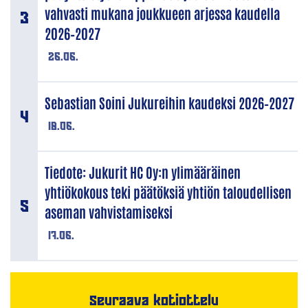
vahvasti mukana joukkueen arjessa kaudella
2026–2027
26.06.
Sebastian Soini Jukureihin kaudeksi 2026–2027
18.06.
Tiedote: Jukurit HC Oy:n ylimääräinen
yhtiökokous teki päätöksiä yhtiön taloudellisen
aseman vahvistamiseksi
17.06.
Seuraava kotiottelu