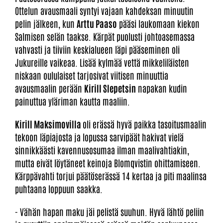
Ottelun avausmaali syntyi vajaan kahdeksan minuutin
pelin jälkeen, kun
Arttu Paaso
pääsi laukomaan kiekon
Salmisen selän taakse. Kärpät puolusti johtoasemassa
vahvasti ja tiiviin keskialueen läpi pääseminen oli
Jukureille vaikeaa. Lisää kylmää vettä mikkeliläisten
niskaan oululaiset tarjosivat viitisen minuuttia
avausmaalin perään
Kirill Slepetsin
napakan kudin
painuttua yläriman kautta maaliin.
Kirill Maksimovilla
oli erässä hyvä paikka tasoitusmaalin
tekoon läpiajosta ja lopussa sarvipäät hakivat vielä
sinnikkäästi kavennusosumaa ilman maalivahtiakin,
mutta eivät löytäneet keinoja Blomqvistin ohittamiseen.
Kärppävahti torjui päätöserässä 14 kertaa ja piti maalinsa
puhtaana loppuun saakka.
- Vähän hapan maku jäi pelistä suuhun. Hyvä lähtö peliin