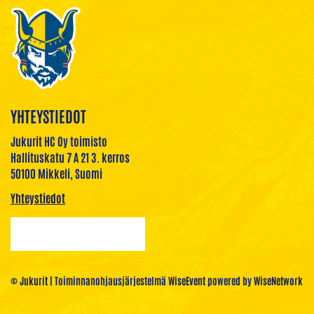
YHTEYSTIEDOT
Jukurit HC Oy toimisto
Hallituskatu 7 A 21 3. kerros
50100 Mikkeli, Suomi
Yhteystiedot
© Jukurit
| Toiminnanohjausjärjestelmä
WiseEvent
powered by
WiseNetwork