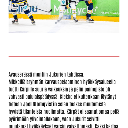
Avauserässä mentiin Jukurien tahdissa.
Mikkeliläisryhmän karvauspelaaminen hyökkäysalueella
tuotti Kärpille suuria vaikeuksia ja pelin painopiste oli
vahvasti oululaispäädyssä. Kiekko ei kuitenkaan löytänyt
tietään
Joel Blomqvistin
selän taakse muutamista
hyvistä tilanteista huolimatta. Kärpät ei saanut omaa peliä
pyörimään ylivoimallakaan, vaan Jukurit selvitti
muutamat hyökkäykset varsin vaivattomasti. Kaksi kertaa