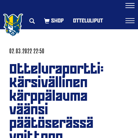
Navi
OTTELULIPUT
Navi
02.03.2022 22:50
Otteluraportti:
Kärsivällinen
kärppälauma
väänsi
päätöserässä
voittoon