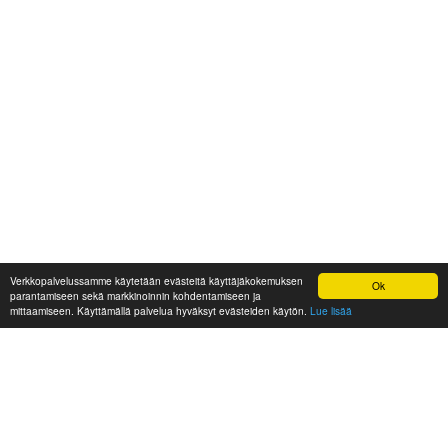
Verkkopalvelussamme käytetään evästeitä käyttäjäkokemuksen
Ok
parantamiseen sekä markkinoinnin kohdentamiseen ja
mittaamiseen. Käyttämällä palvelua hyväksyt evästeiden käytön.
Lue lisää