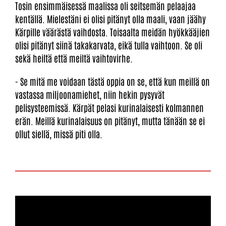
Tosin ensimmäisessä maalissa oli seitsemän pelaajaa
kentällä. Mielestäni ei olisi pitänyt olla maali, vaan jäähy
Kärpille väärästä vaihdosta. Toisaalta meidän hyökkääjien
olisi pitänyt siinä takakarvata, eikä tulla vaihtoon. Se oli
sekä heiltä että meiltä vaihtovirhe.
- Se mitä me voidaan tästä oppia on se, että kun meillä on
vastassa miljoonamiehet, niin hekin pysyvät
pelisysteemissä. Kärpät pelasi kurinalaisesti kolmannen
erän. Meillä kurinalaisuus on pitänyt, mutta tänään se ei
ollut siellä, missä piti olla.