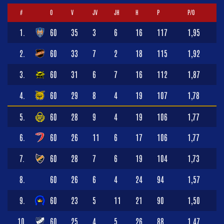
#
O
V
JV
JH
H
P
P/O
1.
60
35
3
6
16
117
1,95
2.
60
33
7
2
18
115
1,92
3.
60
31
6
7
16
112
1,87
4.
60
29
8
4
19
107
1,78
5.
60
28
9
4
19
106
1,77
6.
60
26
11
6
17
106
1,77
7.
60
28
7
6
19
104
1,73
8.
60
26
6
4
24
94
1,57
9.
60
23
5
11
21
90
1,50
10.
60
25
4
5
26
88
1,47