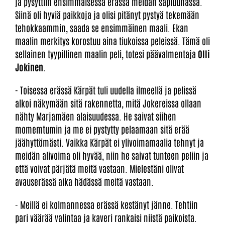
ja pysyttiin ensimmäisessä erässä meidän sapluunassa.
Siinä oli hyviä paikkoja ja olisi pitänyt pystyä tekemään
tehokkaammin, saada se ensimmäinen maali. Ekan
maalin merkitys korostuu aina tiukoissa peleissä. Tämä oli
sellainen tyypillinen maalin peli, totesi päävalmentaja
Olli
Jokinen
.
- Toisessa erässä Kärpät tuli uudella ilmeellä ja pelissä
alkoi näkymään sitä rakennetta, mitä Jokereissa ollaan
nähty Marjamäen alaisuudessa. He saivat siihen
momemtumin ja me ei pystytty pelaamaan sitä erää
jäähyttömästi. Vaikka Kärpät ei ylivoimamaalia tehnyt ja
meidän alivoima oli hyvää, niin he saivat tunteen peliin ja
että voivat pärjätä meitä vastaan. Mielestäni olivat
avauserässä aika hädässä meitä vastaan.
- Meillä ei kolmannessa erässä kestänyt jänne. Tehtiin
pari väärää valintaa ja kaveri rankaisi niistä paikoista.