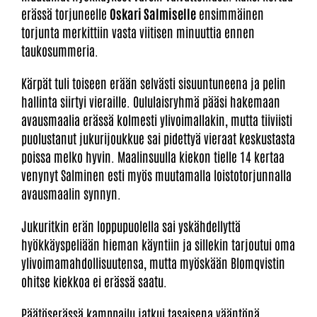
erässä torjuneelle
Oskari Salmiselle
ensimmäinen
torjunta merkittiin vasta viitisen minuuttia ennen
taukosummeria.
Kärpät tuli toiseen erään selvästi sisuuntuneena ja pelin
hallinta siirtyi vieraille. Oululaisryhmä pääsi hakemaan
avausmaalia erässä kolmesti ylivoimallakin, mutta tiiviisti
puolustanut jukurijoukkue sai pidettyä vieraat keskustasta
poissa melko hyvin. Maalinsuulla kiekon tielle 14 kertaa
venynyt Salminen esti myös muutamalla loistotorjunnalla
avausmaalin synnyn.
Jukuritkin erän loppupuolella sai yskähdellyttä
hyökkäyspeliään hieman käyntiin ja sillekin tarjoutui oma
ylivoimamahdollisuutensa, mutta myöskään Blomqvistin
ohitse kiekkoa ei erässä saatu.
Päätöserässä kamppailu jatkui tasaisena vääntönä.