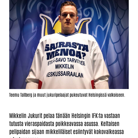
Teemu Tallberg ja muut jukuripelaajat pukeutuvat Helsingissä valkoiseen.
Mikkelin Jukurit pelaa tänään Helsingin IFK:ta vastaan
tutusta vieraspaidasta poikkeavassa asussa. Keltaisen
pelipaidan sijaan mikkeliläiset esiintyvät kokovalkeassa