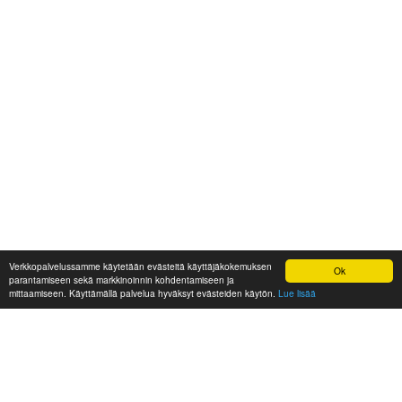
Verkkopalvelussamme käytetään evästeitä käyttäjäkokemuksen
Ok
parantamiseen sekä markkinoinnin kohdentamiseen ja
mittaamiseen. Käyttämällä palvelua hyväksyt evästeiden käytön.
Lue lisää