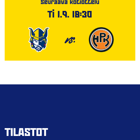
Seuraava kotiottelu
Ti 1.9. 18:30
VS.
TILASTOT