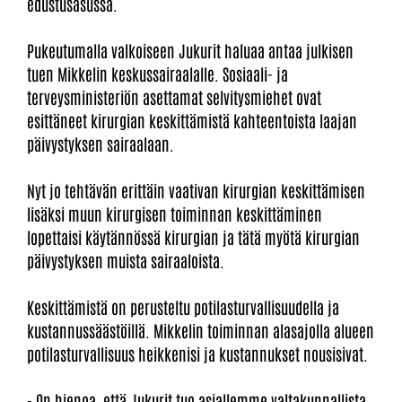
edustusasussa.
Pukeutumalla valkoiseen Jukurit haluaa antaa julkisen
tuen Mikkelin keskussairaalalle. Sosiaali- ja
terveysministeriön asettamat selvitysmiehet ovat
esittäneet kirurgian keskittämistä kahteentoista laajan
päivystyksen sairaalaan.
Nyt jo tehtävän erittäin vaativan kirurgian keskittämisen
lisäksi muun kirurgisen toiminnan keskittäminen
lopettaisi käytännössä kirurgian ja tätä myötä kirurgian
päivystyksen muista sairaaloista.
Keskittämistä on perusteltu potilasturvallisuudella ja
kustannussäästöillä. Mikkelin toiminnan alasajolla alueen
potilasturvallisuus heikkenisi ja kustannukset nousisivat.
- On hienoa, että Jukurit tuo asiallemme valtakunnallista