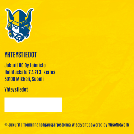
YHTEYSTIEDOT
Jukurit HC Oy toimisto
Hallituskatu 7 A 21 3. kerros
50100 Mikkeli, Suomi
Yhteystiedot
© Jukurit
| Toiminnanohjausjärjestelmä
WiseEvent
powered by
WiseNetwork