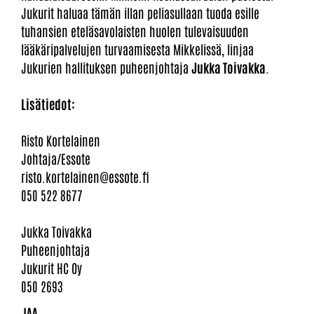
Jukurit haluaa tämän illan peliasullaan tuoda esille
tuhansien eteläsavolaisten huolen tulevaisuuden
lääkäripalvelujen turvaamisesta Mikkelissä, linjaa
Jukurien hallituksen puheenjohtaja
Jukka Toivakka
.
Lisätiedot:
Risto Kortelainen
Johtaja/Essote
risto.kortelainen@essote.fi
050 522 8677
Jukka Toivakka
Puheenjohtaja
Jukurit HC Oy
050 2693