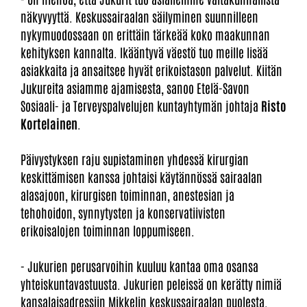
näkyvyyttä. Keskussairaalan säilyminen suunnilleen
nykymuodossaan on erittäin tärkeää koko maakunnan
kehityksen kannalta. Ikääntyvä väestö tuo meille lisää
asiakkaita ja ansaitsee hyvät erikoistason palvelut. Kiitän
Jukureita asiamme ajamisesta, sanoo Etelä-Savon
Sosiaali- ja Terveyspalvelujen kuntayhtymän johtaja
Risto
Kortelainen
.
Päivystyksen raju supistaminen yhdessä kirurgian
keskittämisen kanssa johtaisi käytännössä sairaalan
alasajoon, kirurgisen toiminnan, anestesian ja
tehohoidon, synnytysten ja konservatiivisten
erikoisalojen toiminnan loppumiseen.
- Jukurien perusarvoihin kuuluu kantaa oma osansa
yhteiskuntavastuusta. Jukurien peleissä on kerätty nimiä
kansalaisadressiin Mikkelin keskussairaalan puolesta.