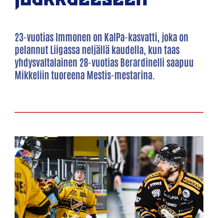
23-vuotias Immonen on KalPa-kasvatti, joka on
pelannut Liigassa neljällä kaudella, kun taas
yhdysvaltalainen 28-vuotias Berardinelli saapuu
Mikkeliin tuoreena Mestis-mestarina.