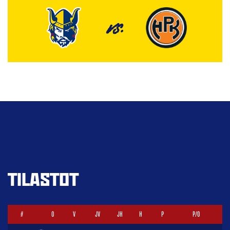
VS.
TILASTOT
#
O
V
JV
JH
H
P
P/O