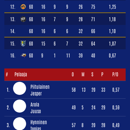
12.
60
16
9
9
26
75
1,25
13.
60
16
7
9
28
71
1,18
14.
60
16
6
6
32
66
1,10
15.
60
15
6
7
32
64
1,07
16.
60
9
1
11
39
40
0,67
#
Pelaaja
O
M
S
P
P/O
Piitulainen
1.
58
13
20
33
0,57
Jesper
Arola
2.
49
5
24
29
0,59
Juuso
Hynninen
3.
57
8
20
28
0,49
Topias