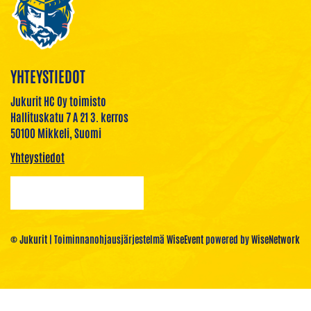
YHTEYSTIEDOT
Jukurit HC Oy toimisto
Hallituskatu 7 A 21 3. kerros
50100 Mikkeli, Suomi
Yhteystiedot
© Jukurit
| Toiminnanohjausjärjestelmä
WiseEvent
powered by
WiseNetwork