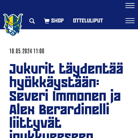
Navi
OTTELULIPUT
Navi
10.05.2024 11:00
Jukurit täydentää
hyökkäystään:
Severi Immonen ja
Alex Berardinelli
liittyvät
joukkueeseen