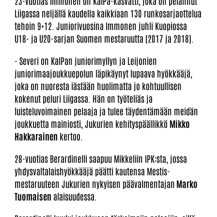
23-vuotias Immonen on KalPa-kasvatti, joka on pelannut
Liigassa neljällä kaudella kaikkiaan 130 runkosarjaottelua
tehoin 9+12. Juniorivuosina Immonen juhli Kuopiossa
U18- ja U20-sarjan Suomen mestaruutta (2017 ja 2018).
- Severi on KalPan juniorimyllyn ja Leijonien
juniorimaajoukkuepolun läpikäynyt lupaava hyökkääjä,
joka on nuoresta iästään huolimatta jo kohtuullisen
kokenut peluri Liigassa. Hän on työteliäs ja
luisteluvoimainen pelaaja ja tulee täydentämään meidän
joukkuetta mainiosti, Jukurien kehityspäällikkö
Mikko
Hakkarainen
kertoo.
28-vuotias Berardinelli saapuu Mikkeliin IPK:sta, jossa
yhdysvaltalaishyökkääjä päätti kautensa Mestis-
mestaruuteen Jukurien nykyisen päävalmentajan
Marko
Tuomaisen
alaisuudessa.