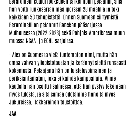
Berardinelli kuului joukkueen tärkeimpiin pelaajiin, sillä
hän voitti runkosarjan maalipörssin 28 maalilla ja teki
kaikkiaan 53 tehopistettä. Ennen Suomeen siirtymistä
Berardinelli on pelannut Ranskan pääsarjassa
Mulhousessa (2022-2023) sekä Pohjois-Amerikassa muun
muassa NCAA- ja ECHL-sarjoissa.
- Alex on Suomessa vielä tuntematon nimi, mutta hän
omaa vahvan yliopistotaustan ja kerännyt sieltä runsaasti
kokemusta. Pelaajana hän on luisteluvoimainen ja
periksiantamaton, joka ei kaihda kamppailuja. Viime
kaudella hän osoitti Iisalmessa, että hän pystyy tekemään
myös tulosta, ja sitä samaa odotamme häneltä myös
Jukureissa, Hakkarainen taustoittaa.