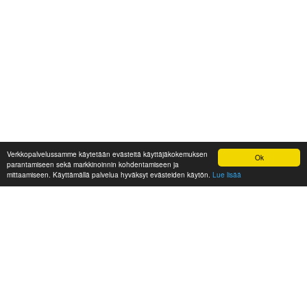
Verkkopalvelussamme käytetään evästeitä käyttäjäkokemuksen
Ok
parantamiseen sekä markkinoinnin kohdentamiseen ja
mittaamiseen. Käyttämällä palvelua hyväksyt evästeiden käytön.
Lue lisää