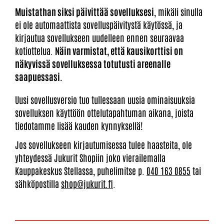
Muistathan siksi päivittää sovelluksesi
, mikäli sinulla
ei ole automaattista sovelluspäivitystä käytössä, ja
kirjautua sovellukseen uudelleen ennen seuraavaa
kotiottelua.
Näin varmistat, että kausikorttisi on
näkyvissä sovelluksessa totutusti areenalle
saapuessasi.
​​​​​​​Uusi sovellusversio tuo tullessaan uusia ominaisuuksia
sovelluksen käyttöön ottelutapahtuman aikana, joista
tiedotamme lisää kauden kynnyksellä!
Jos sovellukseen kirjautumisessa tulee haasteita, ole
yhteydessä Jukurit Shopiin joko vierailemalla
Kauppakeskus Stellassa, puhelimitse p.
040 163 0855
tai
sähköpostilla
shop@jukurit.fi
.