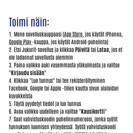
Toimi näin:
1. Mene sovelluskauppaasi (
App Store
, jos käytät iPhonea,
Google Play
-kauppa, jos käytät Android-puhelinta)
2. Etsi Jukurit-sovellus ja klikkaa
Päivitä
tai
Lataa
, jos et
ole ladannut sovellusta aiemmin
3. Paina valikko auki vasemmasta yläkulmasta ja valitse
"
Kirjaudu sisään
"
4. Klikkaa "Luo tunnus" tai tee rekisteröityminen
Facebook, Google tai Apple -tilien kautta sivun alalaidan
kuvakkeista
5. Täytä pyydetyt tiedot ja luo tunnus
6. Avaa valikko uudelleen ja valitse "
Kausikortti
"
7. Saat vahvistuskoodin puhelinnumeroosi, jonka syötit
tunnuksen luomisen yhteydessä. Syötä vahvistuskoodi