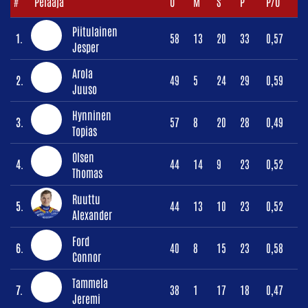
#
Pelaaja
O
M
S
P
P/O
Piitulainen
1.
58
13
20
33
0,57
Jesper
Arola
2.
49
5
24
29
0,59
Juuso
Hynninen
3.
57
8
20
28
0,49
Topias
Olsen
4.
44
14
9
23
0,52
Thomas
Ruuttu
5.
44
13
10
23
0,52
Alexander
Ford
6.
40
8
15
23
0,58
Connor
Tammela
7.
38
1
17
18
0,47
Jeremi