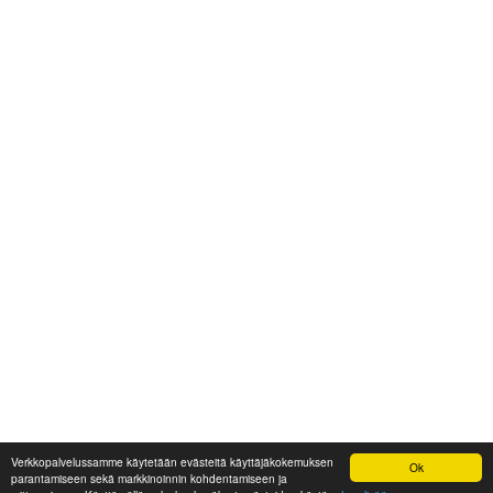
Verkkopalvelussamme käytetään evästeitä käyttäjäkokemuksen
Ok
parantamiseen sekä markkinoinnin kohdentamiseen ja