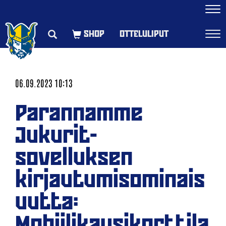
Navi
OTTELULIPUT
Navi
06.09.2023 10:13
Parannamme
Jukurit-
sovelluksen
kirjautumisominais
uutta:
Mobiilikausikorttila