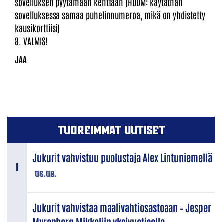
sovelluksen pyytämään kenttään (HUOM: käytäthän
sovelluksessa samaa puhelinnumeroa, mikä on yhdistetty
kausikorttiisi)
8. VALMIS!
TUOREIMMAT UUTISET
Jukurit vahvistuu puolustaja Alex Lintuniemellä
06.08.
Jukurit vahvistaa maalivahtiosastoaan – Jesper
Myrenberg Mikkeliin yksivuotisella