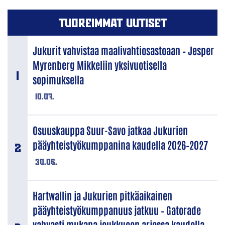
TUOREIMMAT UUTISET
Jukurit vahvistaa maalivahtiosastoaan – Jesper
Myrenberg Mikkeliin yksivuotisella
sopimuksella
10.07.
Osuuskauppa Suur-Savo jatkaa Jukurien
pääyhteistyökumppanina kaudella 2026–2027
30.06.
Hartwallin ja Jukurien pitkäaikainen
pääyhteistyökumppanuus jatkuu – Gatorade
vahvasti mukana joukkueen arjessa kaudella