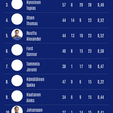
Hynninen
3.
57
8
20
28
0,49
Topias
Olsen
4.
44
14
9
23
0,52
Thomas
Ruuttu
5.
44
13
10
23
0,52
Alexander
Ford
6.
40
8
15
23
0,58
Connor
Tammela
7.
38
1
17
18
0,47
Jeremi
Hämäläinen
8.
47
9
6
15
0,32
Sakke
Haatanen
9.
34
6
9
15
0,44
Aleks
Johansson
10.
37
1
14
15
0,41