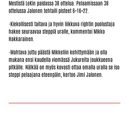
Mestistä LeKin paidassa 38 ottelua. Pelaamissaan 38
ottelussa Jalonen tehtaili pisteet 6+16=22.
-Kiekollisesti taitava ja hyvin liikkuva rightin puolustaja
hakee seuraavaa steppiä uralle, kommentoi Mikko
Hakkarainen.
-Mahtava juttu päästä Mikkeliin kehittymään ja olla
mukana ensi kaudella viemässä Jukureita joukkueena
pitkälle. Nälkää on myös kovasti ottaa omalla uralla se iso
steppi pelaajana eteenpäin, kertoo Jimi Jalonen.