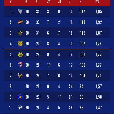
#
O
V
JV
JH
H
P
P/O
1.
60
35
3
6
16
117
1,95
2.
60
33
7
2
18
115
1,92
3.
60
31
6
7
16
112
1,87
4.
60
29
8
4
19
107
1,78
5.
60
28
9
4
19
106
1,77
6.
60
26
11
6
17
106
1,77
7.
60
28
7
6
19
104
1,73
8.
60
26
6
4
24
94
1,57
9.
60
23
5
11
21
90
1,50
10.
60
25
4
5
26
88
1,47