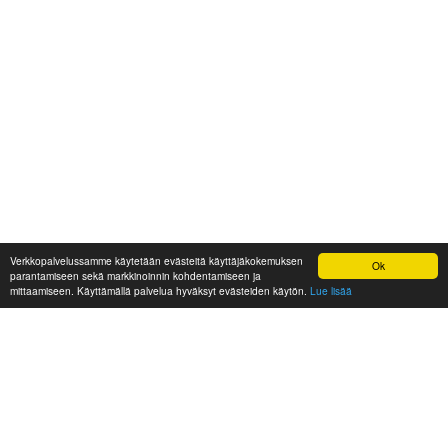
Verkkopalvelussamme käytetään evästeitä käyttäjäkokemuksen
Ok
parantamiseen sekä markkinoinnin kohdentamiseen ja
mittaamiseen. Käyttämällä palvelua hyväksyt evästeiden käytön.
Lue lisää