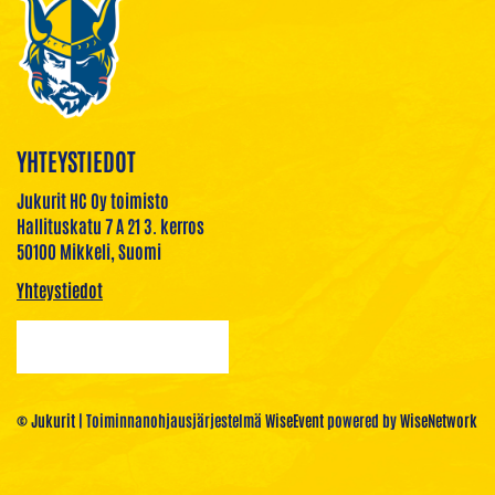
YHTEYSTIEDOT
Jukurit HC Oy toimisto
Hallituskatu 7 A 21 3. kerros
50100 Mikkeli, Suomi
Yhteystiedot
© Jukurit
| Toiminnanohjausjärjestelmä
WiseEvent
powered by
WiseNetwork