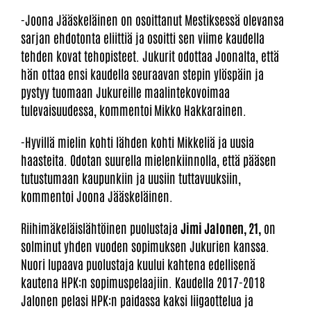
-Joona Jääskeläinen on osoittanut Mestiksessä olevansa
sarjan ehdotonta eliittiä ja osoitti sen viime kaudella
tehden kovat tehopisteet. Jukurit odottaa Joonalta, että
hän ottaa ensi kaudella seuraavan stepin ylöspäin ja
pystyy tuomaan Jukureille maalintekovoimaa
tulevaisuudessa, kommentoi
Mikko Hakkarainen.
-Hyvillä mielin kohti lähden kohti Mikkeliä ja uusia
haasteita. Odotan suurella mielenkiinnolla, että pääsen
tutustumaan kaupunkiin ja uusiin tuttavuuksiin,
kommentoi Joona Jääskeläinen.
Riihimäkeläislähtöinen puolustaja
Jimi Jalonen, 21,
on
solminut yhden vuoden sopimuksen Jukurien kanssa.
Nuori lupaava puolustaja kuului kahtena edellisenä
kautena HPK:n sopimuspelaajiin. Kaudella 2017-2018
Jalonen pelasi HPK:n paidassa kaksi liigaottelua ja