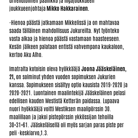
urheilutoimen päällikkö ja liigajoukkueen
joukkueenjohtaja
Mikko Hakkarainen.
-Hienoa päästä jatkamaan Mikkelissä ja on mahtavaa
saada tälläinen mahdollisuus Jukureilta. Nyt työnteko
vasta alkaa ja hienoa päästä vastamaan haasteeseen.
Kesän jälkeen palataan entistä vahvempana kaukaloon,
kertoo Aku Alho.
Imatralta kotoisin oleva hyökkääjä
Joona Jääskeläinen,
21,
on solminut yhden vuoden sopimuksen Jukurien
kanssa. Sopimukseen sisältyy optio kausista 2019-2020 ja
2020-2021. Luontainen maalintekijä Jääskeläinen pelasi
edellisen kauden Mestistä Ketterän paidassa. Lupaava
nuori hyökkääjä voitti Mestiksen maalipörssin 30.
maalillaan ja jakoi pistepörssin ykkössijan tehoilla
30+31=61. Jääskeläisellä oli myös sarjan paras piste per
peli -keskiarvo,1.3.