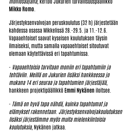
moniosaajana
, kertoo Jukurien turvallisuuspäällikkö
Mikko Romo
.
Järjestyksenvalvojan peruskoulutus (32 h) järjestetään
kahdessa osassa Mikkelissä 28.-29.5. ja 11.-12.6.
Vapaaehtoiset saavat kyseisen koulutuksen täysin
ilmaiseksi, mutta samalla vapaaehtoiset sitoutuvat
olemaan käytettävissä eri tapahtumissa.
-
Vapaaehtoisia tarvitaan moniin eri tapahtumiin ja
tehtäviin. Meillä on Jukurien lisäksi hankkeessa jo
mukana 14 eri seuraa ja tapahtumien järjestäjää
,
hankkeen projektipäällikkö
Emmi Nykänen
iloitsee.
-
Tämä on hyvä tapa nähdä, kuinka tapahtumat ja
elämykset rakennetaan. Järjestyksenvalvojakoulutuksen
lisäksi järjestämme myös muita mielenkiintoisia
koulutuksia
, Nykänen jatkaa.