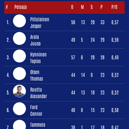
#
Pelaaja
O
M
S
P
P/O
Piitulainen
1.
58
13
20
33
0,57
Jesper
Arola
2.
49
5
24
29
0,59
Juuso
Hynninen
3.
57
8
20
28
0,49
Topias
Olsen
4.
44
14
9
23
0,52
Thomas
Ruuttu
5.
44
13
10
23
0,52
Alexander
Ford
6.
40
8
15
23
0,58
Connor
Tammela
7.
38
1
17
18
0,47