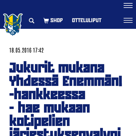
Navi
OTTELULIPUT
Navi
18.05.2016 17:42
Jukurit mukana
Yhdessä Enemmän!
-hankkeessa
​- hae mukaan
kotipelien
järjestyksenvalvoj