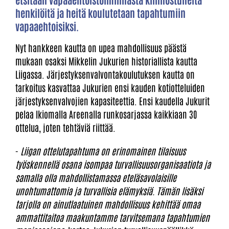
henkilöitä ja heitä koulutetaan tapahtumiin
vapaaehtoisiksi.
Nyt hankkeen kautta on upea mahdollisuus päästä
mukaan osaksi Mikkelin Jukurien historiallista kautta
Liigassa. Järjestyksenvalvontakoulutuksen kautta on
tarkoitus kasvattaa Jukurien ensi kauden kotiotteluiden
järjestyksenvalvojien kapasiteettia. Ensi kaudella Jukurit
pelaa Ikiomalla Areenalla runkosarjassa kaikkiaan 30
ottelua, joten tehtäviä riittää.
-
Liigan ottelutapahtuma on erinomainen tilaisuus
työskennellä osana isompaa turvallisuusorganisaatiota ja
samalla olla mahdollistamassa eteläsavolaisille
unohtumattomia ja turvallisia elämyksiä. Tämän lisäksi
tarjolla on ainutlaatuinen mahdollisuus kehittää omaa
ammattitaitoa maakuntamme tarvitsemana tapahtumien