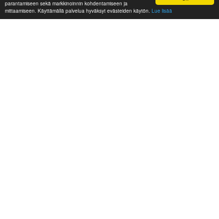
parantamiseen sekä markkinoinnin kohdentamiseen ja
mittaamiseen. Käyttämällä palvelua hyväksyt evästeiden käytön.
Lue lisää