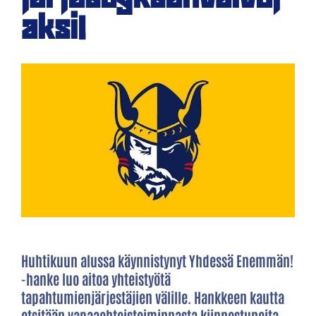
aksi!
Huhtikuun alussa käynnistynyt Yhdessä Enemmän!
-hanke luo aitoa yhteistyötä
tapahtumienjärjestäjien välille. Hankkeen kautta
etsitään vapaaehtoistoiminnasta kiinnostuneita