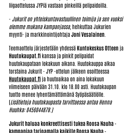
liigaottelussa JYPiä vastaan pinkeillä pelipaidoilla.
-
Jukurit on yhteiskuntavastuullinen toimija ja sen vuoksi
olemme mukana kampanjassa
, hehkuttaa Jukurien
myynti- ja markkinointijohtaja
Joni Vesalainen
.
Teemaottelu järjestetään yhdessä
Kuntokeskus Otteen
ja
Huutokaupat.fi
kanssa ja pinkit pelipaidat
huutokaupataan lokakuun aikana. Huutokauppa alkaa
torstaina Jukurit - JYP -ottelun jälkeen osoitteessa
Huutokaupat.fi
ja huutoaikaa on aina lokakuun
viimeiseen päivään 31.10. klo 18.00 asti. Huutokaupan
tuotto menee lyhentämättömänä Syöpäsäätiölle.
(
Lisätietoja huutokaupasta tarvittaessa antaa Henna
Huuhka: 0456044878.)
Jukurit haluaa konkreettisesti tukea Roosa Nauha -
kampanjaa tarjoamalla kaikille Roosa Nauha -