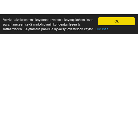
Verkkopalvelussamme käytetään evästeitä käyttäjäkokemuksen
Ok
parantamiseen sekä markkinoinnin kohdentamiseen ja
mittaamiseen. Käyttämällä palvelua hyväksyt evästeiden käytön.
Lue lisää