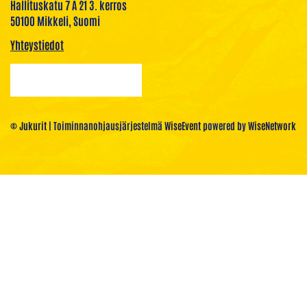
Hallituskatu 7 A 21 3. kerros
50100 Mikkeli, Suomi
Yhteystiedot
© Jukurit
| Toiminnanohjausjärjestelmä
WiseEvent
powered by
WiseNetwork