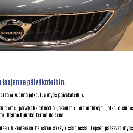
 laajenee päiväkoteihin.
toi tänä vuonna jalkautua myös päiväkoteihin.
tulemme päiväkotikiertueella jakamaan huomioliivejä, jotka olemme
tori
Henna Huuhka
kertoo iloisena.
ymään liikenteessä hämärän syksyn saapuessa. Lapset pääsevät myös