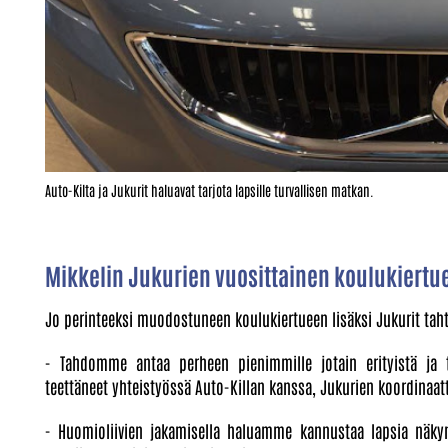
Auto-Kilta ja Jukurit haluavat tarjota lapsille turvallisen matkan.
Mikkelin Jukurien vuosittainen koulukiertue
Jo perinteeksi muodostuneen koulukiertueen lisäksi Jukurit tah
- Tahdomme antaa perheen pienimmille jotain erityistä ja 
teettäneet yhteistyössä Auto-Killan kanssa, Jukurien koordinaat
- Huomioliivien jakamisella haluamme kannustaa lapsia näk