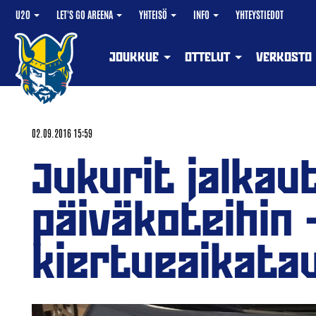
U20
LET'S GO AREENA
YHTEISÖ
INFO
YHTEYSTIEDOT
JOUKKUE
OTTELUT
VERKOSTO
02.09.2016 15:59
Jukurit jalkau
päiväkoteihin 
kiertueaikatau