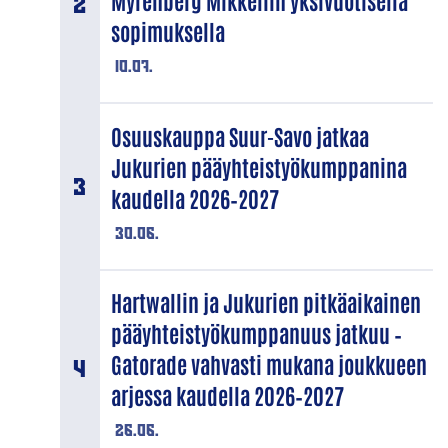
Myrenberg Mikkeliin yksivuotisella
sopimuksella
10.07.
Osuuskauppa Suur-Savo jatkaa
Jukurien pääyhteistyökumppanina
kaudella 2026–2027
30.06.
Hartwallin ja Jukurien pitkäaikainen
pääyhteistyökumppanuus jatkuu –
Gatorade vahvasti mukana joukkueen
arjessa kaudella 2026–2027
26.06.