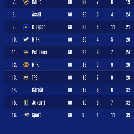
7.
KalPa
60
28
7
6
19
8.
Ässät
60
26
6
4
24
9.
K-Espoo
60
23
5
11
21
10.
HIFK
60
25
4
5
26
11.
Pelicans
60
20
9
7
24
12.
HPK
60
16
9
9
26
13.
TPS
60
16
7
9
28
14.
Kärpät
60
16
6
6
32
15.
Jukurit
60
15
6
7
32
16.
Sport
60
9
1
11
39