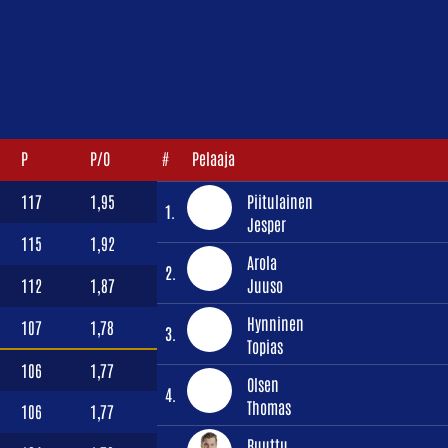
P
P/O
#
Pelaaja
117
1,95
Piitulainen
1.
Jesper
115
1,92
Arola
2.
112
1,87
Juuso
Hynninen
107
1,78
3.
Topias
106
1,77
Olsen
4.
Thomas
106
1,77
Ruuttu