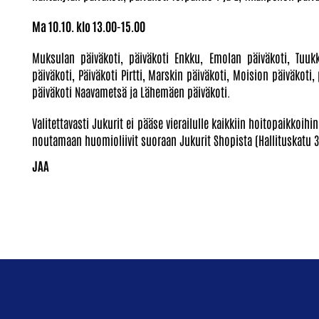
Ma 10.10. klo 13.00-15.00
Muksulan päiväkoti, päiväkoti Enkku, Emolan päiväkoti, Tuukk
päiväkoti, Päiväkoti Pirtti, Marskin päiväkoti, Moision päiväkoti,
päiväkoti Naavametsä ja Lähemäen päiväkoti.
Valitettavasti Jukurit ei pääse vierailulle kaikkiin hoitopaikkoih
noutamaan huomioliivit suoraan Jukurit Shopista (Hallituskatu 3 