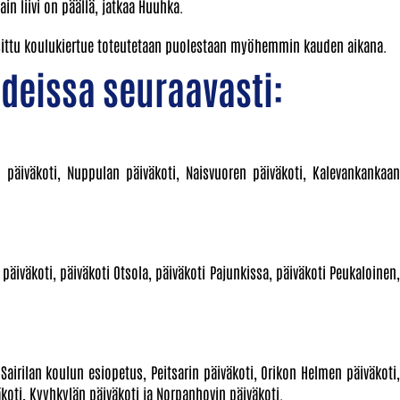
n liivi on päällä, jatkaa Huuhka.
uosittu koulukiertue toteutetaan puolestaan myöhemmin kauden aikana.
odeissa seuraavasti:
nan päiväkoti, Nuppulan päiväkoti, Naisvuoren päiväkoti, Kalevankankaan
an päiväkoti, päiväkoti Otsola, päiväkoti Pajunkissa, päiväkoti Peukaloinen,
Sairilan koulun esiopetus, Peitsarin päiväkoti, Orikon Helmen päiväkoti,
äkoti, Kyyhkylän päiväkoti ja Norpanhovin päiväkoti.