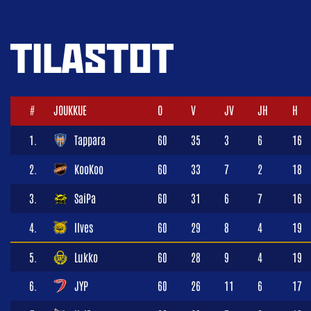
TILASTOT
#
JOUKKUE
O
V
JV
JH
H
1.
Tappara
60
35
3
6
16
2.
KooKoo
60
33
7
2
18
3.
SaiPa
60
31
6
7
16
4.
Ilves
60
29
8
4
19
5.
Lukko
60
28
9
4
19
6.
JYP
60
26
11
6
17