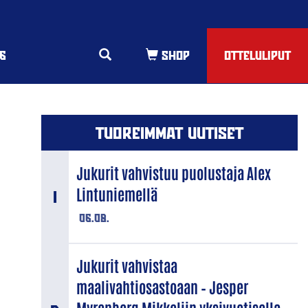
6
OTTELULIPUT
TUOREIMMAT UUTISET
Jukurit vahvistuu puolustaja Alex
Lintuniemellä
06.08.
Jukurit vahvistaa
maalivahtiosastoaan – Jesper