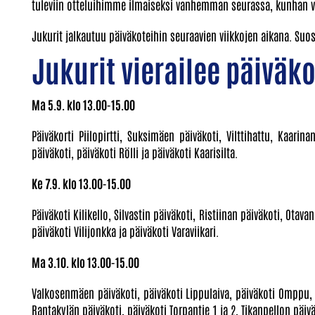
tuleviin otteluihimme ilmaiseksi vanhemman seurassa, kunhan vai
Jukurit jalkautuu päiväkoteihin seuraavien viikkojen aikana. S
Jukurit vierailee päiväk
Ma 5.9. klo 13.00-15.00
Päiväkorti Piilopirtti, Suksimäen päiväkoti, Vilttihattu, Kaari
päiväkoti, päiväkoti Rölli ja päiväkoti Kaarisilta.
Ke 7.9. klo 13.00-15.00
Päiväkoti Kilikello, Silvastin päiväkoti, Ristiinan päiväkoti, Otav
päiväkoti Vilijonkka ja päiväkoti Varaviikari.
Ma 3.10. klo 13.00-15.00
Valkosenmäen päiväkoti, päiväkoti Lippulaiva, päiväkoti Omppu, 
Rantakylän päiväkoti, päiväkoti Torpantie 1 ja 2, Tikanpellon päiv