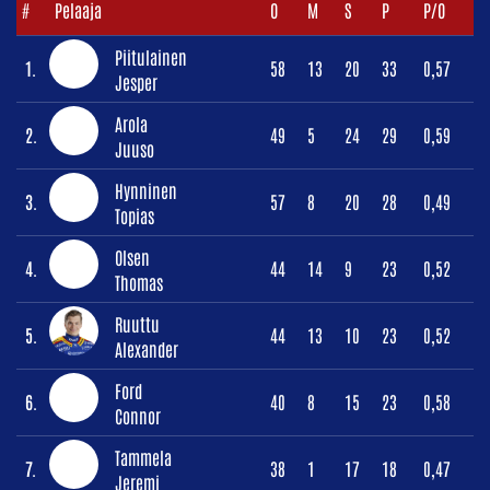
#
Pelaaja
O
M
S
P
P/O
Piitulainen
1.
58
13
20
33
0,57
Jesper
Arola
2.
49
5
24
29
0,59
Juuso
Hynninen
3.
57
8
20
28
0,49
Topias
Olsen
4.
44
14
9
23
0,52
Thomas
Ruuttu
5.
44
13
10
23
0,52
Alexander
Ford
6.
40
8
15
23
0,58
Connor
Tammela
7.
38
1
17
18
0,47
Jeremi