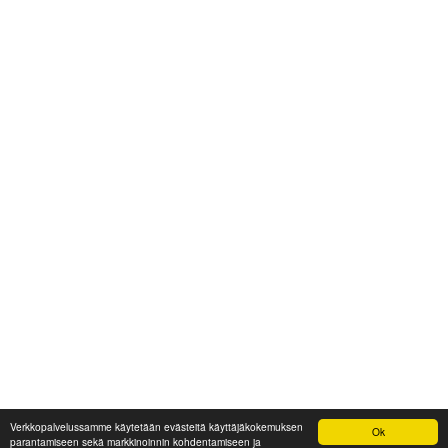
Verkkopalvelussamme käytetään evästeitä käyttäjäkokemuksen
Ok
parantamiseen sekä markkinoinnin kohdentamiseen ja