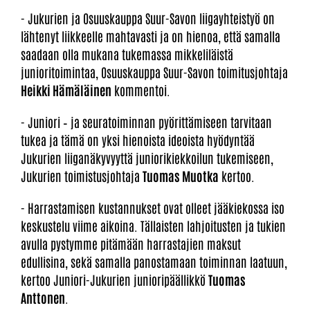
- Jukurien ja Osuuskauppa Suur-Savon liigayhteistyö on
lähtenyt liikkeelle mahtavasti ja on hienoa, että samalla
saadaan olla mukana tukemassa mikkeliläistä
junioritoimintaa, Osuuskauppa Suur-Savon toimitusjohtaja
Heikki Hämäläinen
kommentoi.
- Juniori – ja seuratoiminnan pyörittämiseen tarvitaan
tukea ja tämä on yksi hienoista ideoista hyödyntää
Jukurien liiganäkyvyyttä juniorikiekkoilun tukemiseen,
Jukurien toimistusjohtaja
Tuomas Muotka
kertoo.
- Harrastamisen kustannukset ovat olleet jääkiekossa iso
keskustelu viime aikoina. Tällaisten lahjoitusten ja tukien
avulla pystymme pitämään harrastajien maksut
edullisina, sekä samalla panostamaan toiminnan laatuun,
kertoo Juniori-Jukurien junioripäällikkö
Tuomas
Anttonen
.